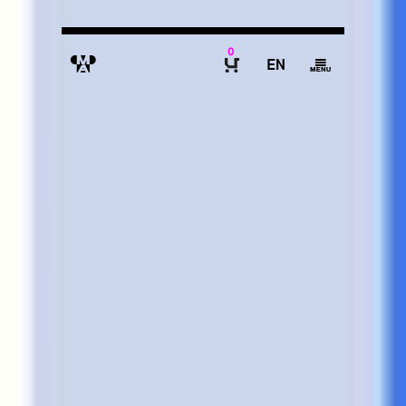
0
M
E
g
B