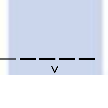
F
Ak­tu­al­no­ści