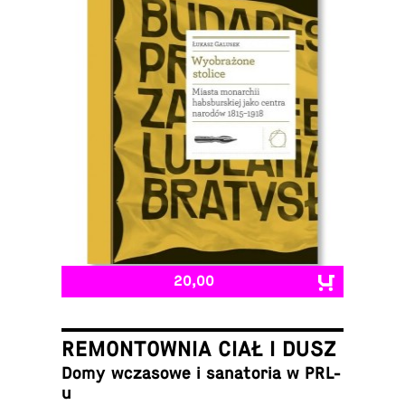
20,00
REMONTOWNIA CIAŁ I DUSZ
Domy wcza­sowe i sana­to­ria w PRL-
u