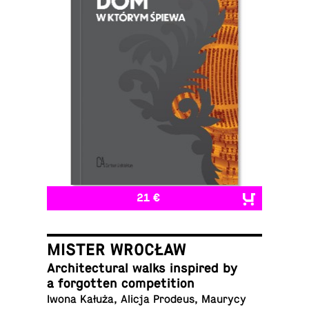
21 €
MISTER WROCŁAW
Ar­chi­tec­tural walks in­spired by
a for­got­ten competition
Iwona Kałuża, Alicja Prodeus, Maurycy