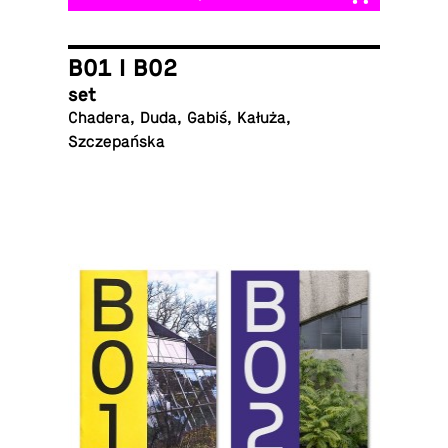
B01 I B02
set
Chadera, Duda, Gabiś, Kałuża,
Szczepańska