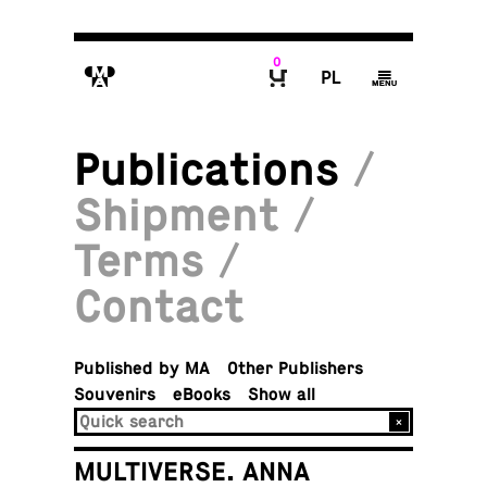
0
M
P
g
B
Publications
/
Shipment
/
Terms
/
Contact
Pub­lished by MA
Other Publishers
Sou­venirs
eBooks
Show all
MULTIVERSE. ANNA