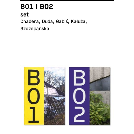
B01 I B02
set
Chadera, Duda, Gabiś, Kałuża,
Szczepańska