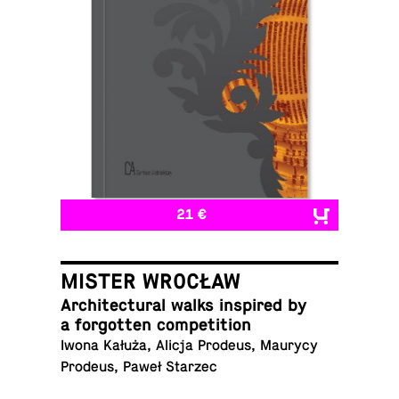
21 €
MISTER WROCŁAW
Ar­chi­tec­tural walks in­spired by
a for­got­ten competition
Iwona Kałuża, Alicja Prodeus, Maurycy
Prodeus, Paweł Starzec