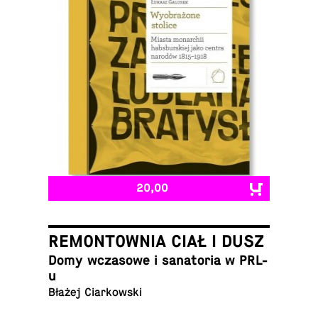
20,00
REMONTOWNIA CIAŁ I DUSZ
Domy wcza­sowe i sana­to­ria w PRL-
u
Błażej Ciarkowski