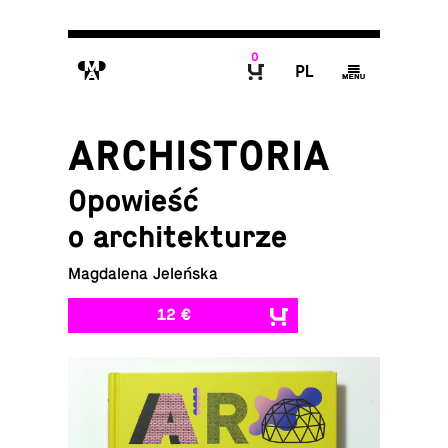
0
M
P
g
B
ARCHISTORIA
Opowieść
o architekturze
Magdalena Jeleńska
12 €