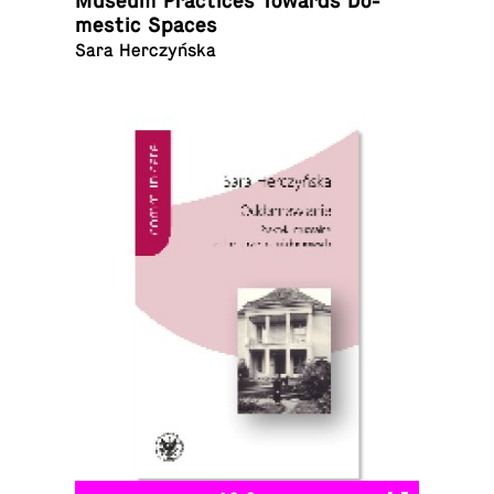
Museum Prac­tices Towards Do­
mes­tic Spaces
Sara Herczyńska