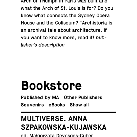
Arch of Triumph in Paris was built and
what the Arch of St. Louis is for? Do you
know what con­nects the Sydney Opera
House and the Col­i­seum? “Archis­to­ria is
an archival tale about ar­chi­tec­ture. If
you want to know more, read it!
pub­
lisher’s description
Book­store
Pub­lished by MA
Other Publishers
Sou­venirs
eBooks
Show all
MULTIVERSE. ANNA
SZPAKOWSKA-KUJAWSKA
ed. Małgorzata Devosges-Cuber