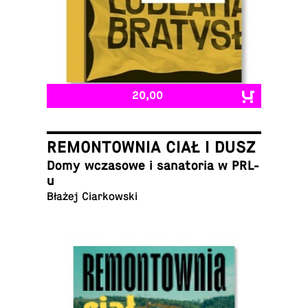
20,00
REMONTOWNIA CIAŁ I DUSZ
Domy wcza­sowe i sana­to­ria w PRL-
u
Błażej Ciarkowski