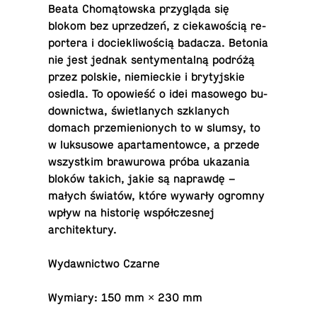
Beata Chomątowska przygląda się
blokom bez up­rzedzeń, z ciekawością re­
portera i do­ciek­liwością badacza. Betonia
nie jest jednak sen­ty­men­talną podróżą
przez polskie, niemieckie i bry­tyjskie
osiedla. To opowieść o idei ma­sowego bu­
down­ictwa, świ­et­lanych szk­lanych
domach przemienionych to w slumsy, to
w luk­su­sowe aparta­men­towce, a przede
wszys­tkim brawurowa próba ukaza­nia
bloków takich, jakie są naprawdę –
małych światów, które wywarły ogromny
wpływ na historię współczesnej
architektury.
Wydawnictwo Czarne
Wymiary: 150 mm × 230 mm