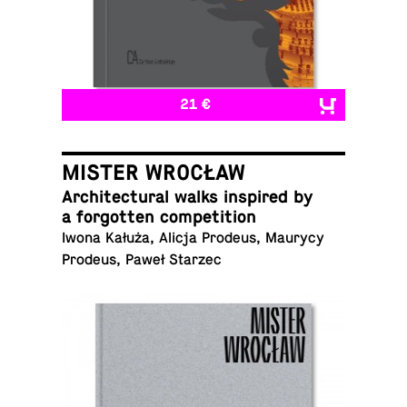
21 €
MISTER WROCŁAW
Ar­chi­tec­tural walks in­spired by
a for­got­ten competition
Iwona Kałuża, Alicja Prodeus, Maurycy
Prodeus, Paweł Starzec