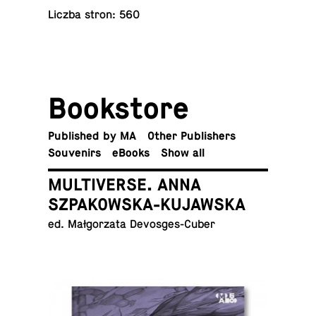
Liczba stron: 560
Book­store
Pub­lished by MA
Other Publishers
Sou­venirs
eBooks
Show all
MULTIVERSE. ANNA
SZPAKOWSKA-KUJAWSKA
ed. Małgorzata Devosges-Cuber