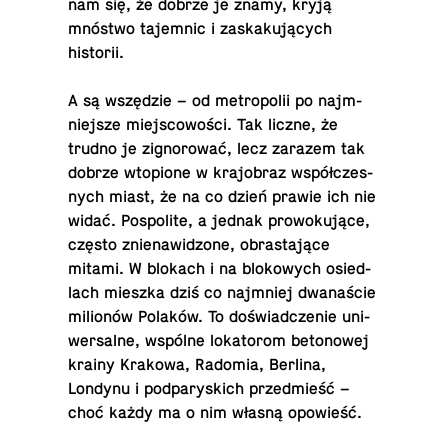
nam się, że dobrze je znamy, kryją
mnóstwo tajem­nic i za­skakujących
historii.
A są wszędzie – od metropolii po na­jm­
niejsze miejs­cowości. Tak liczne, że
trudno je zig­norować, lecz zarazem tak
dobrze wto­pi­one w kra­jo­braz współczes­
nych miast, że na co dzień prawie ich nie
widać. Pospo­lite, a jednak prowokujące,
często znien­aw­id­zone, obras­tające
mitami. W blokach i na blokowych osied­
lach mieszka dziś co na­jm­niej dwanaście
milionów Polaków. To doświad­cze­nie uni­
w­er­salne, wspólne loka­torom betonowej
krainy Krakowa, Radomia, Berlina,
Londynu i pod­parys­kich przed­mieść –
choć każdy ma o nim własną opowieść.