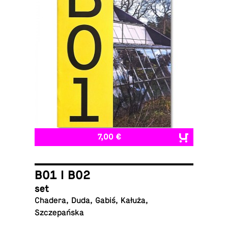
7,00 €
B01 I B02
set
Chadera, Duda, Gabiś, Kałuża,
Szczepańska