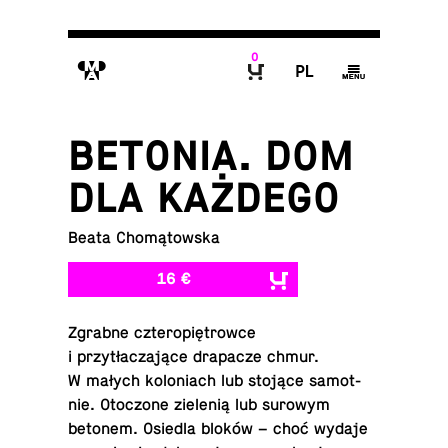
0
M
P
g
B
BETONIA. DOM
DLA KAŻDEGO
Beata Chomątowska
16 €
Zgrabne czteropiętrowce
i przytłaczające dra­pacze chmur.
W małych kolo­ni­ach lub stojące samot­
nie. Otoc­zone zielenią lub surowym
betonem. Osiedla bloków – choć wydaje