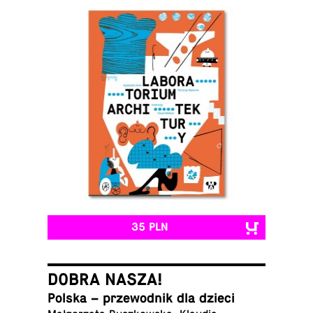
35 PLN
DOBRA NASZA!
Polska – prze­wod­nik dla dzieci