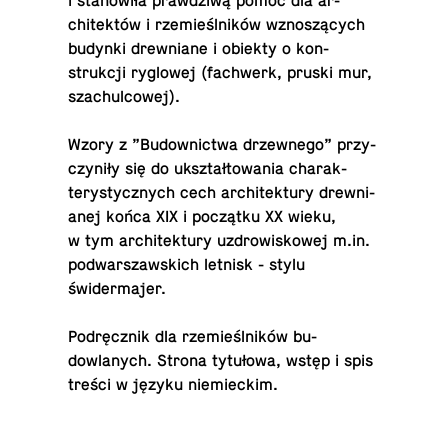
i stanowiła prawdziwą pomoc dla ar­
chitektów i rzemieślników wznoszących
budynki drew­ni­ane i obiekty o kon­
strukcji ry­glowej (fach­w­erk, pruski mur,
szachulcowej).
Wzory z ”Bu­down­ictwa drzewnego” przy­
czyniły się do ukształtowania charak­
terysty­cznych cech ar­chitek­tury drew­ni­
anej końca XIX i początku XX wieku,
w tym ar­chitek­tury uzdrowiskowej m.​in.
pod­warsza­ws­kich letnisk - stylu
świdermajer.
Podręcznik dla rzemieślników bu­
dowlanych. Strona tytułowa, wstęp i spis
treści w języku niemieckim.