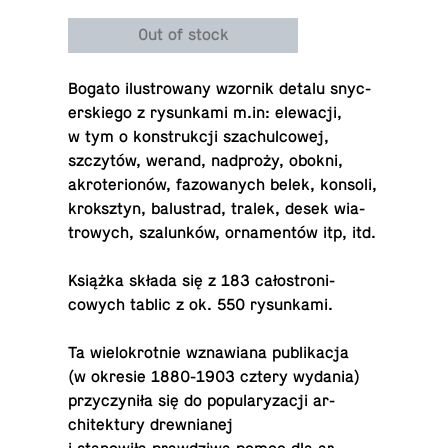
Out of stock
Bogato ilus­trowany wzornik detalu snyc­
er­skiego z ry­sunkami m.​in: elewacji,
w tym o kon­strukcji szachul­cowej,
szczytów, werand, nadproży, obokni,
akro­te­rionów, fa­zowanych belek, konsoli,
kroksz­tyn, balustrad, tralek, desek wia­
trowych, szalunków, or­na­mentów itp, itd.
Książka składa się z 183 całos­tron­i­
cowych tablic z ok. 550 rysunkami.
Ta wielokrot­nie wz­naw­iana pub­likacja
(w okresie 1880-1903 cztery wydania)
przy­czyniła się do pop­u­laryza­cji ar­
chitek­tury drew­ni­anej