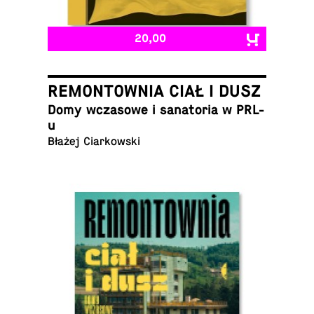
20,00
REMONTOWNIA CIAŁ I DUSZ
Domy wcza­sowe i sana­to­ria w PRL-
u
Błażej Ciarkowski