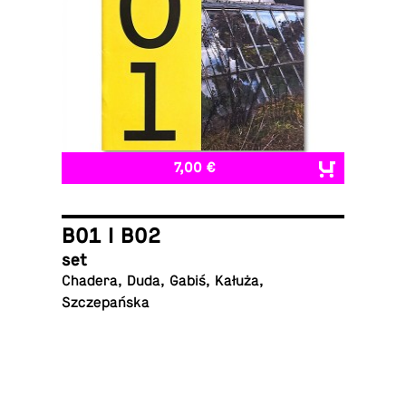
7,00 €
B01 I B02
set
Chadera, Duda, Gabiś, Kałuża,
Szczepańska