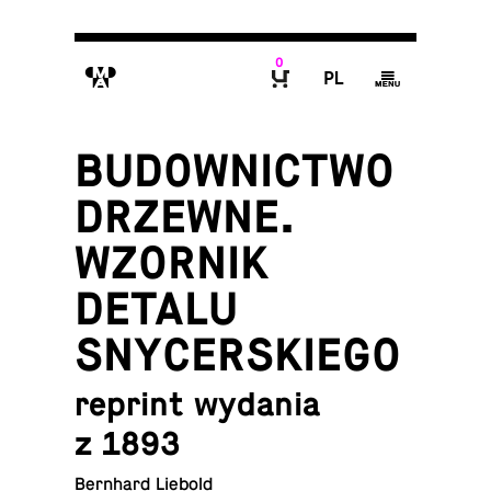
0
M
P
g
B
BUDOWNICTWO
DRZEWNE.
WZORNIK
DETALU
SNYCERSKIEGO
reprint wydania
z 1893
Bernhard Liebold