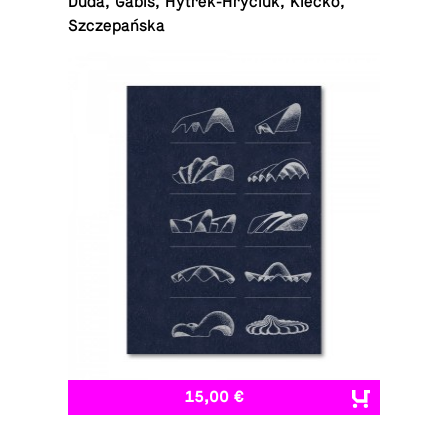
Duda, Gabiś, Hytrek-Hryciuk, Kiecko,
Szczepańska
15,00 €