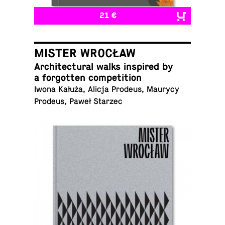
21 €
MISTER WROCŁAW
Ar­chi­tec­tural walks in­spired by
a for­got­ten competition
Iwona Kałuża, Alicja Prodeus, Maurycy
Prodeus, Paweł Starzec