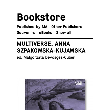
Book­store
Pub­lished by MA
Other Publishers
Sou­venirs
eBooks
Show all
MULTIVERSE. ANNA
SZPAKOWSKA-KUJAWSKA
ed. Małgorzata Devosges-Cuber