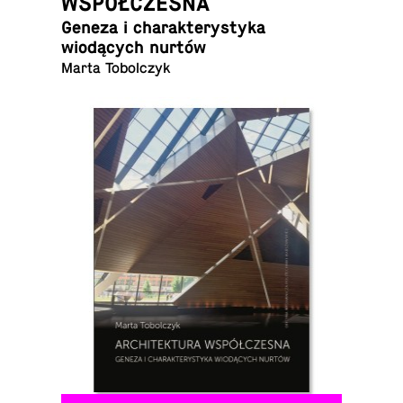
WSPÓŁCZESNA
Geneza i charak­terystyka
wiodących nurtów
Marta Tobolczyk