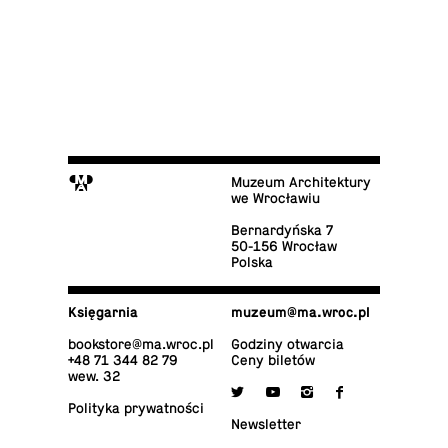
M
Muzeum Architektury
we Wrocławiu
Ber­nar­dyń­ska 7
50-156 Wrocław
Polska
Księ­gar­nia
muzeum@​ma.​wroc.​pl
bo­ok­sto­re@​ma.​wroc.​pl
Godziny otwarcia
+48 71 344 82 79
Ceny biletów
wew. 32

y
i
f
Po­li­ty­ka prywatności
New­slet­ter