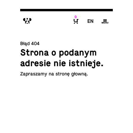
0
M
E
g
B
Błąd 404
Strona o podanym
adresie nie istnieje.
Za­pra­sza­my na
stronę głowną
.