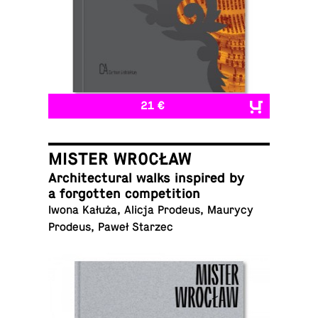
21 €
MISTER WROCŁAW
Ar­chi­tec­tural walks in­spired by
a for­got­ten competition
Iwona Kałuża, Alicja Prodeus, Maurycy
Prodeus, Paweł Starzec