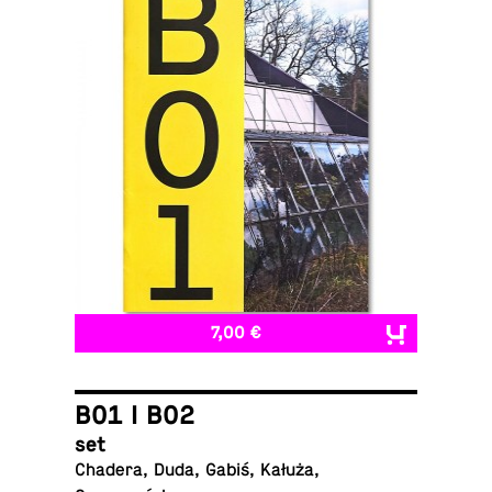
7,00 €
B01 I B02
set
Chadera, Duda, Gabiś, Kałuża,