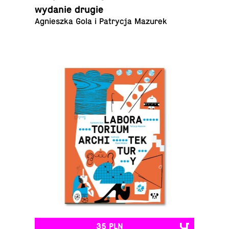
wydanie drugie
Ag­nieszka Gola i Pa­trycja Mazurek
35 PLN