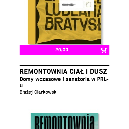
20,00
REMONTOWNIA CIAŁ I DUSZ
Domy wcza­sowe i sana­to­ria w PRL-
u
Błażej Ciarkowski