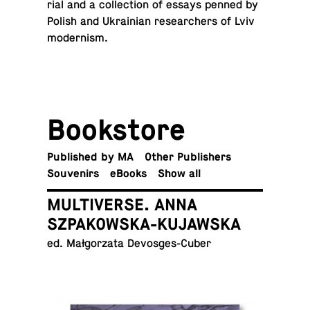
r­ial and a col­lec­tion of essays penned by
Polish and Ukrain­ian re­searchers of Lviv
modernism.
Book­store
Pub­lished by MA
Other Publishers
Sou­venirs
eBooks
Show all
MULTIVERSE. ANNA
SZPAKOWSKA-KUJAWSKA
ed. Małgorzata Devosges-Cuber