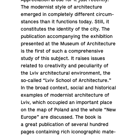
The mod­ernist style of ar­chi­tec­ture
emerged in com­pletely dif­fer­ent cir­cum­
stances than it func­tions today. Still, it
con­sti­tutes the iden­tity of the city. The
pub­li­ca­tion ac­com­pa­ny­ing the ex­hi­bi­tion
pre­sented at the Museum of Ar­chi­tec­ture
is the first of such a com­pre­hen­sive
study of this subject. It raises issues
related to cre­ativ­ity and pe­cu­liar­ity of
the Lviv ar­chi­tec­tural en­vi­ron­ment, the
so-called “Lviv School of Ar­chi­tec­ture.”
In the broad context, social and his­tor­i­cal
ex­am­ples of mod­ernist ar­chi­tec­ture of
Lviv, which oc­cu­pied an im­por­tant place
on the map of Poland and the whole “New
Europe” are dis­cussed. The book is
a great pub­li­ca­tion of several hundred
pages con­tain­ing rich icono­graphic ma­te­