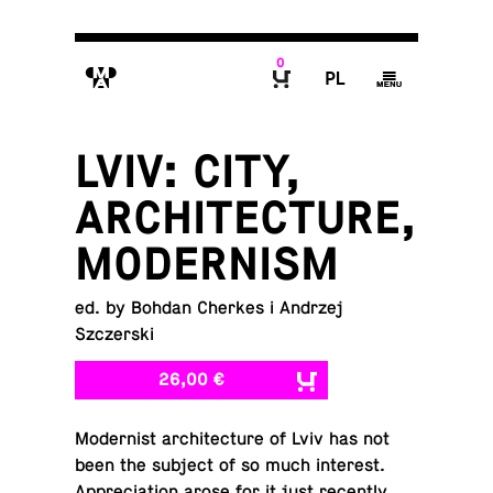
0
M
P
g
B
LVIV: CITY,
ARCHITECTURE,
MODERNISM
ed. by Bohdan Cherkes i Andrzej
Szczerski
26,00 €
Mod­ernist ar­chi­tec­ture of Lviv has not
been the subject of so much in­ter­est.
Ap­pre­ci­a­tion arose for it just re­cently.