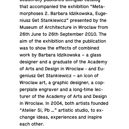
that ac­com­pa­nied the ex­hi­bi­tion “Meta­
mor­phoses 2. Barbara Idzikowska, Eu­ge­
niusz Get Stankiewicz” pre­sented by the
Museum of Ar­chi­tec­ture in Wroclaw from
26th June to 26th Sep­tem­ber 2010. The
aim of the ex­hi­bi­tion and the pub­li­ca­tion
was to show the effects of com­bined
work by Barbara Idzikowska – a glass
de­signer and a grad­u­ate of the Academy
of Arts and Design in Wroclaw - and Eu­
ge­niusz Get Stankiewicz – an icon of
Wroclaw art, a graphic de­signer, a cop­
per­plate en­graver and a long-time lec­
turer of the Academy of Arts and Design
in Wroclaw. In 2004, both artists founded
“Atelier Si, Pb …” artis­tic studio, to ex­
change ideas, ex­pe­ri­ences and inspire
each other.