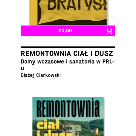
20,00
REMONTOWNIA CIAŁ I DUSZ
Domy wcza­sowe i sana­to­ria w PRL-
u
Błażej Ciarkowski