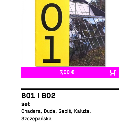
7,00 €
B01 I B02
set
Chadera, Duda, Gabiś, Kałuża,
Szczepańska