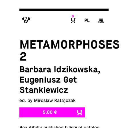
0
M
P
g
B
METAMORPHOSES
2
Barbara Idzikowska,
Eugeniusz Get
Stankiewicz
ed. by Mirosław Ratajczak
5,00 €
Beau­ti­fully pub­lished bilin­gual catalog