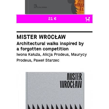
21 €
MISTER WROCŁAW
Ar­chi­tec­tural walks in­spired by
a for­got­ten competition
Iwona Kałuża, Alicja Prodeus, Maurycy
Prodeus, Paweł Starzec