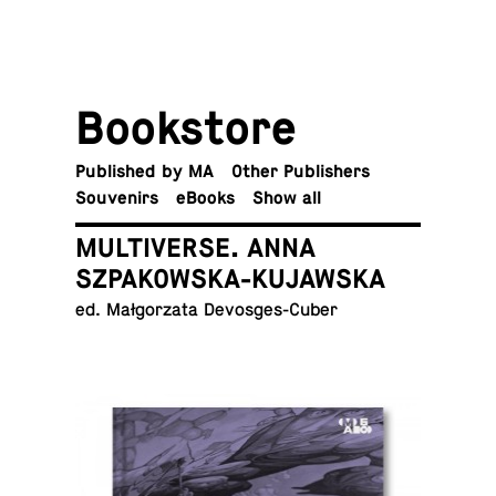
Book­store
Pub­lished by MA
Other Publishers
Sou­venirs
eBooks
Show all
MULTIVERSE. ANNA
SZPAKOWSKA-KUJAWSKA
ed. Małgorzata Devosges-Cuber