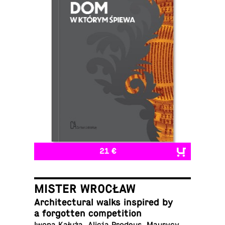
21 €
MISTER WROCŁAW
Ar­chi­tec­tural walks in­spired by
a for­got­ten competition