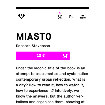
0
M
P
g
B
MIASTO
Deborah Stevenson
12 €
Under the laconic title of the book is an
attempt to prob­lema­tise and sys­tem­a­tise
con­tem­po­rary urban re­flec­tion. What is
a city? How to read it, how to watch it,
how to ex­pe­ri­ence it? In­tu­itively, we
know the answers, but the author ver­
balises and or­gan­ises them, showing at