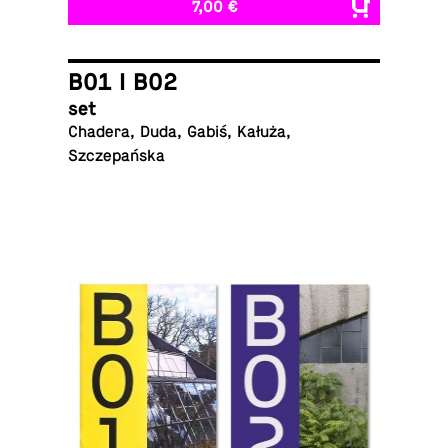
7,00 €
B01 I B02
set
Chadera, Duda, Gabiś, Kałuża,
Szczepańska