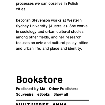
processes we can observe in Polish
cities.
Deborah Steven­son works at Western
Sydney Uni­ver­sity (Aus­tralia). She works
in so­ci­ol­ogy and urban cul­tural studies,
among other fields, and her re­search
focuses on arts and cul­tural policy, cities
and urban life, and place and identity.
Book­store
Pub­lished by MA
Other Publishers
Sou­venirs
eBooks
Show all
MULTIVERSE. ANNA