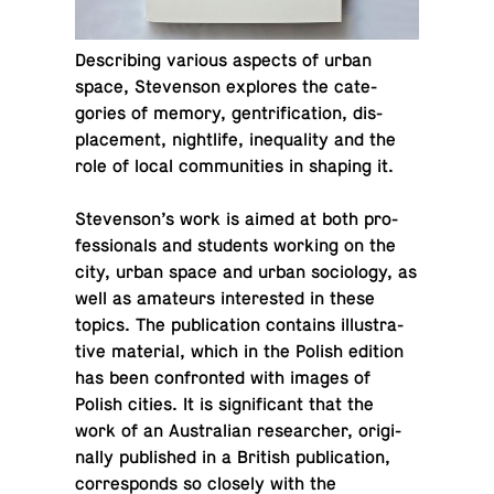
De­scrib­ing various aspects of urban
space, Steven­son ex­plores the cat­e­
gories of memory, gen­tri­fi­ca­tion, dis­
place­ment, nightlife, in­equal­ity and the
role of local com­mu­ni­ties in shaping it.
Steven­son’s work is aimed at both pro­
fes­sion­als and stu­dents working on the
city, urban space and urban so­ci­ol­ogy, as
well as am­a­teurs in­ter­ested in these
topics. The pub­li­ca­tion con­tains il­lus­tra­
tive ma­te­r­ial, which in the Polish edition
has been con­fronted with images of
Polish cities. It is sig­nif­i­cant that the
work of an Aus­tralian re­searcher, orig­i­
nally pub­lished in a British pub­li­ca­tion,
cor­re­sponds so closely with the