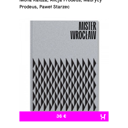
Iwona Kałuża, Alicja Prodeus, Maurycy
Prodeus, Paweł Starzec
36 €