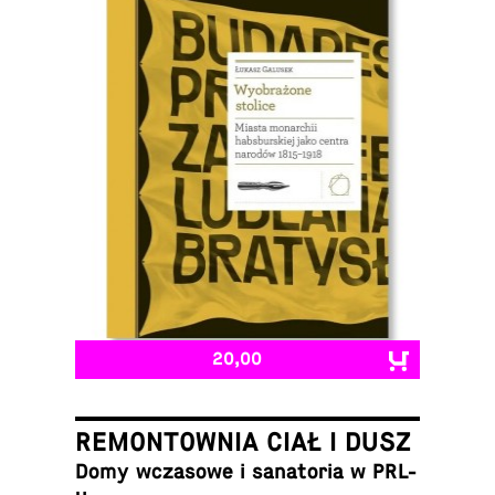
20,00
REMONTOWNIA CIAŁ I DUSZ
Domy wcza­sowe i sana­to­ria w PRL-