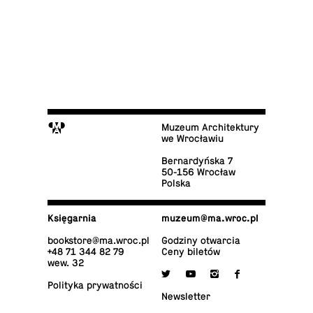
M
Muzeum Architektury
we Wrocławiu
Ber­nar­dyń­ska 7
50-156 Wrocław
Polska
Księ­gar­nia
muzeum@​ma.​wroc.​pl
bo­ok­sto­re@​ma.​wroc.​pl
Godziny otwarcia
+48 71 344 82 79
Ceny biletów
wew. 32

y
i
f
Po­li­ty­ka prywatności
New­slet­ter