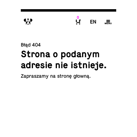
0
M
E
g
B
Błąd 404
Strona o podanym
adresie nie istnieje.
Za­pra­sza­my na
stronę głowną
.