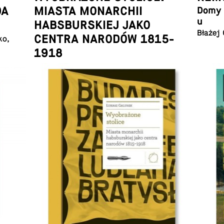
DA
MIASTA MONARCHII
Domy w
u
HABSBURSKIEJ JAKO
Błażej
CENTRA NARODÓW 1815-
ko,
1918
Łukasz Galusek