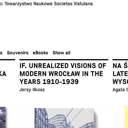
 To­warzystwo Naukowe So­ci­etas Vistulana
rs
Sou­venirs
eBooks
Show all
IF. UNREALIZED VISIONS OF
NA 
KA
MODERN WROCŁAW IN THE
LAT
YEARS 1910-1939
WYS
Jerzy Ilkosz
Agata 