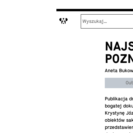
M
NAJ
POZ
Aneta Buko
Out
Pub­likacja 
bogatej doku
Krystynę Józ
obiektów sak
przed­staw­ie