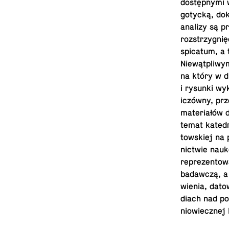
dostępnymi w 
gotycką, dok
analizy są p
rozstrzygnię
spi­ca­tum, a
Niewątpliwym
na który w d
i rysunki wy
iczówny, pr
materiałów d
temat katedr
towskiej na 
nictwie nauk
reprezen­tow
badawczą, a 
wienia, da­t
di­ach nad po
niowiecznej In