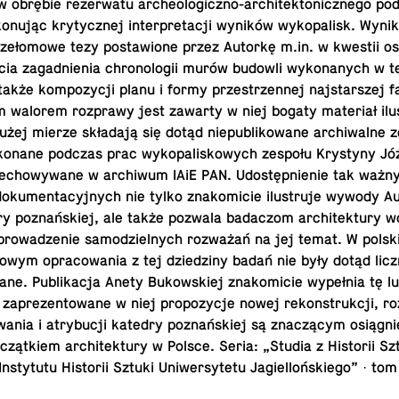
obrębie rez­er­watu arche­o­log­iczno-ar­chitek­ton­icznego po
onując kry­ty­cznej in­ter­pre­tacji wyników wykopalisk. Wyni
rzełomowe tezy postaw­ione przez Autorkę m.​in. w kwestii os
cia za­gad­nienia chronologii murów budowli wyko­nanych w t
 także kom­pozy­cji planu i formy przestrzen­nej na­js­tarszej 
 walorem rozprawy jest zawarty w niej bogaty materiał ilus­
użej mierze składają się dotąd niepub­likowane archi­walne z
ko­nane podczas prac wykopaliskowych zespołu Krystyny Józ
ze­chowywane w archi­wum IAiE PAN. Udostępnienie tak ważn
oku­men­ta­cyjnych nie tylko znakomi­cie ilus­truje wywody A
y poznańskiej, ale także pozwala badac­zom ar­chitek­tury w
prowadze­nie samodziel­nych rozważań na jej temat. W polsk
owym opra­cow­a­nia z tej dziedziny badań nie były dotąd licz
ane. Pub­likacja Anety Bukowskiej znakomi­cie wypełnia tę l
za­prezen­towane w niej propozy­cje nowej rekon­strukcji, r
owa­nia i atry­bucji katedry poznańskiej są znaczącym osiągn
czątkiem ar­chitek­tury w Polsce. Seria: „Studia z His­torii Sz
­sty­tutu His­torii Sztuki Uni­w­er­sytetu Jagiellońskiego” · tom 