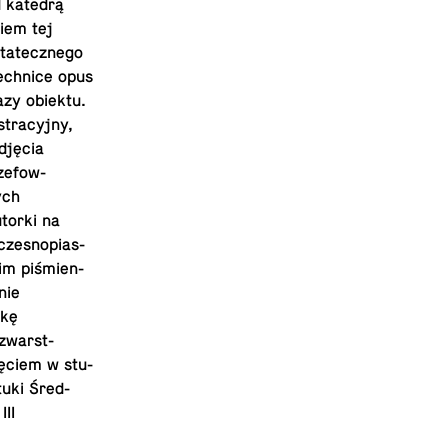
d katedrą
kiem tej
­tate­cznego
ech­nice opus
fazy obiektu.
tra­cyjny,
djęcia
e­fow­
ych
utorki na
czesnopi­as­
im piśmi­en­
nie
ukę
ozwarst­
ięciem w stu­
tuki Śred­
III