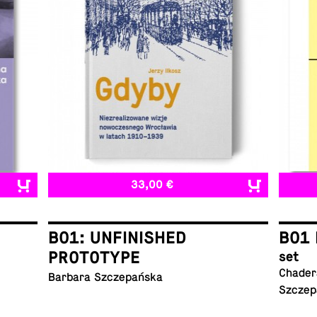
33,00 €
B01: UNFINISHED
B01 
PROTOTYPE
set
Chadera
Barbara Szczepańska
Szczep