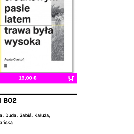
19,00 €
I B02
, Duda, Gabiś, Kałuża,
ańska