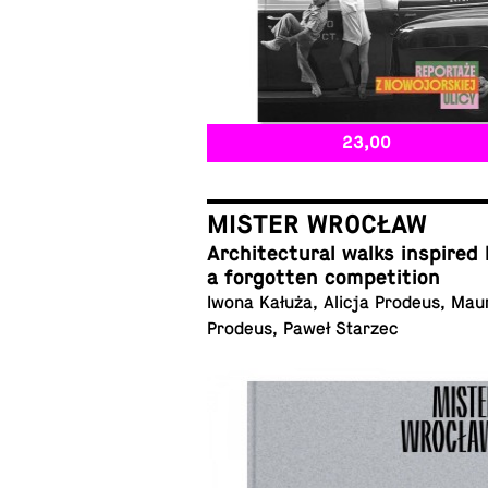
23,00
MISTER WROCŁAW
Ar­chi­tec­tural walks in­spired
a for­got­ten competition
Iwona Kałuża, Alicja Prodeus, Mau
Prodeus, Paweł Starzec