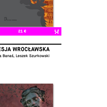
21 €
ESJA WROCŁAWSKA
a Banaś, Leszek Szurkowski