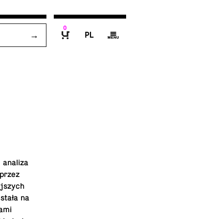
0
P
g
B
 analiza
 przez
ejszych
stała na
tami