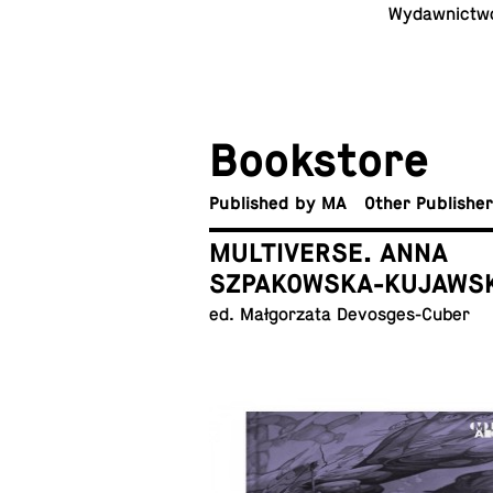
Wydawnictwo:
Book­store
Pub­lished by MA
Other Publishe
MULTIVERSE. ANNA
SZPAKOWSKA-KUJAWS
ed. Małgorzata Devosges-Cuber