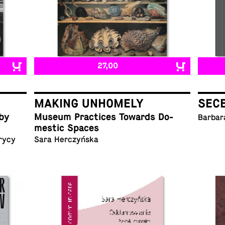
27,00
MAKING UNHOMELY
SEC
 by
Museum Prac­tices Towards Do­
Barbar
mes­tic Spaces
rycy
Sara Herczyńska