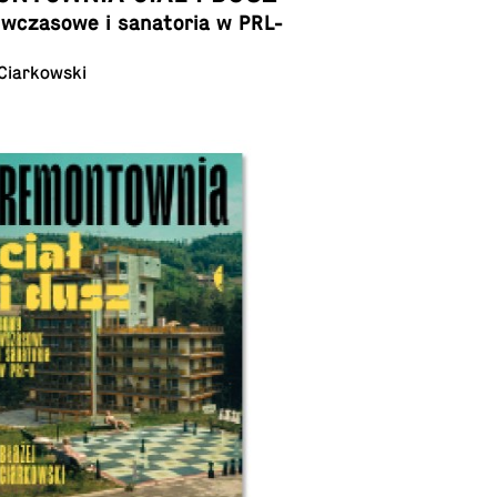
cza­sowe i sana­to­ria w PRL-
 Ciarkowski