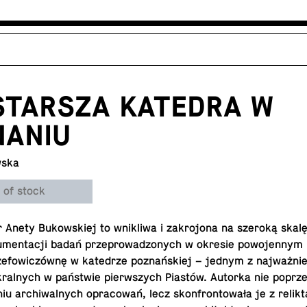
STARSZA KATEDRA W
NANIU
wska
 of stock
dr Anety Bukowskiej to wnikliwa i za­kro­jona na szeroką skalę
­men­tacji badań przeprowad­zonych w okresie powo­jen­nym
e­fow­iczównę w kat­e­drze poznańskiej – jednym z najważni
ral­nych w państwie pier­wszych Piastów. Autorka nie poprze
­niu archi­wal­nych opra­cowań, lecz skon­fron­towała je z re­lik­