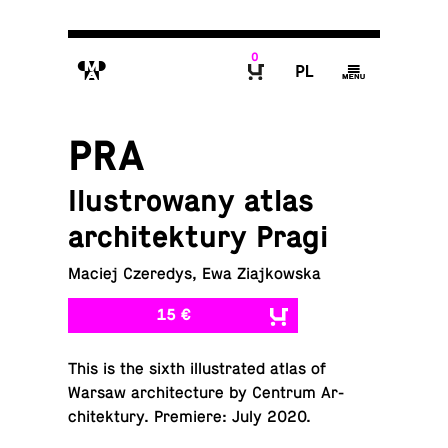
0
M
P
g
B
PRA
Ilustrowany atlas
architektury Pragi
Maciej Czeredys, Ewa Ziajkowska
15 €
This is the sixth il­lus­trated atlas of
Warsaw ar­chi­tec­ture by Centrum Ar­
chitek­tury. Pre­miere: July 2020.