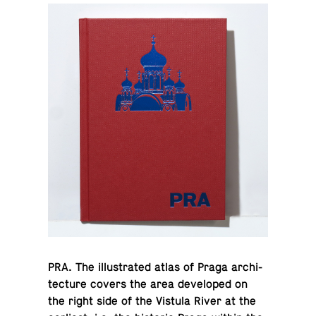
PRA. The il­lus­trated atlas of Praga ar­chi­
tec­ture covers the area de­vel­oped on
the right side of the Vistula River at the