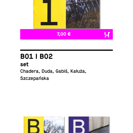
7,00 €
B01 I B02
set
Chadera, Duda, Gabiś, Kałuża,
Szczepańska