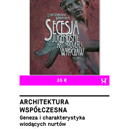
35 €
ARCHITEKTURA
WSPÓŁCZESNA
Geneza i charak­terystyka
wiodących nurtów