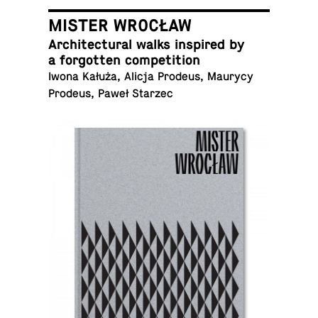
MISTER WROCŁAW
Ar­chi­tec­tural walks in­spired by
a for­got­ten competition
Iwona Kałuża, Alicja Prodeus, Maurycy
Prodeus, Paweł Starzec