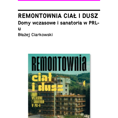
REMONTOWNIA CIAŁ I DUSZ
Domy wcza­sowe i sana­to­ria w PRL-
u
Błażej Ciarkowski