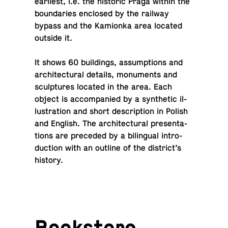
ear­li­est, i.e. the his­toric Praga within the
bound­aries en­closed by the railway
bypass and the Kamionka area located
outside it.
It shows 60 build­ings, as­sump­tions and
ar­chi­tec­tural details, mon­u­ments and
sculp­tures located in the area. Each
object is ac­com­pa­nied by a syn­thetic il­
lus­tra­tion and short de­scrip­tion in Polish
and English. The ar­chi­tec­tural pre­sen­ta­
tions are pre­ceded by a bilin­gual in­tro­
duc­tion with an outline of the dis­trict’s
history.
Book­store