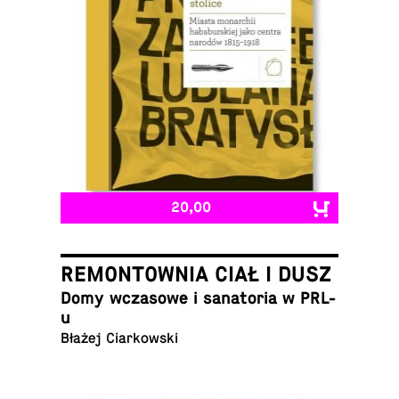
20,00
REMONTOWNIA CIAŁ I DUSZ
Domy wcza­sowe i sana­to­ria w PRL-
u
Błażej Ciarkowski