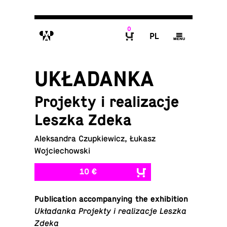
0
M
P
g
B
UKŁADANKA
Projekty i realizacje
Leszka Zdeka
Aleksandra Czupkiewicz, Łukasz
Wojciechowski
10 €
Pub­li­ca­tion ac­com­pa­ny­ing the exhibition
Układanka Pro­jekty i re­al­iza­cje Leszka
Zdeka