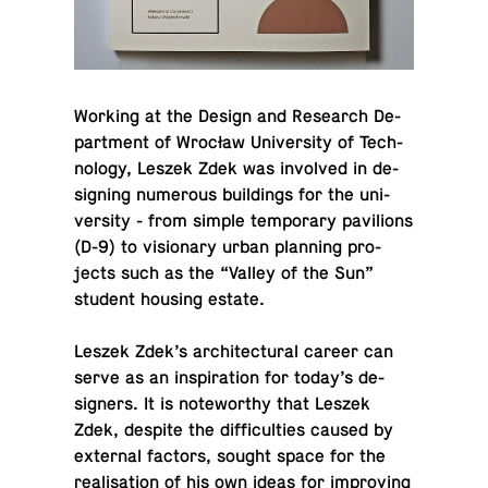
Working at the Design and Re­search De­
part­ment of Wrocław Uni­ver­sity of Tech­
nol­ogy, Leszek Zdek was in­volved in de­
sign­ing nu­mer­ous build­ings for the uni­
ver­sity - from simple tem­po­rary pavil­ions
(D-9) to vi­sion­ary urban plan­ning pro­
jects such as the “Valley of the Sun”
student housing estate.
Leszek Zdek’s ar­chi­tec­tural career can
serve as an in­spi­ra­tion for today’s de­
sign­ers. It is note­wor­thy that Leszek
Zdek, despite the dif­fi­cul­ties caused by
ex­ter­nal factors, sought space for the
re­al­i­sa­tion of his own ideas for im­prov­ing