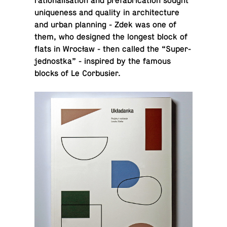
ra­tio­nal­i­sa­tion and pre­fab­ri­ca­tion sought
unique­ness and quality in ar­chi­tec­ture
and urban plan­ning - Zdek was one of
them, who de­signed the longest block of
flats in Wrocław - then called the “Su­per­
jed­nos­tka” - in­spired by the famous
blocks of Le Corbusier.