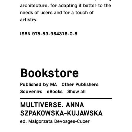
ar­chi­tec­ture, for adapt­ing it better to the
needs of users and for a touch of
artistry.
ISBN 978-83-964316-0-8
Book­store
Pub­lished by MA
Other Publishers
Sou­venirs
eBooks
Show all
MULTIVERSE. ANNA
SZPAKOWSKA-KUJAWSKA
ed. Małgorzata Devosges-Cuber