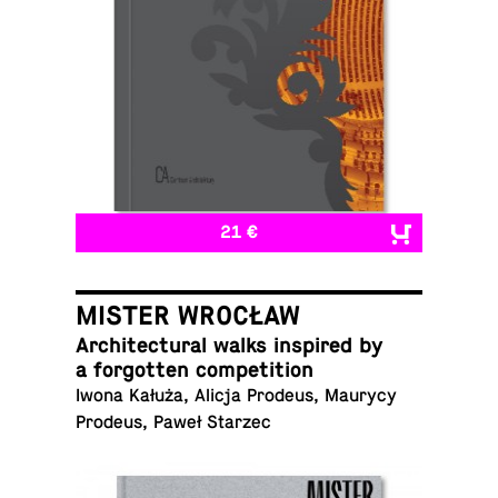
21 €
MISTER WROCŁAW
Ar­chi­tec­tural walks in­spired by
a for­got­ten competition
Iwona Kałuża, Alicja Prodeus, Maurycy
Prodeus, Paweł Starzec