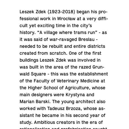
Leszek Zdek (1923-2018) began his pro­
fes­sional work in Wrocław at a very dif­fi­
cult yet ex­cit­ing time in the city’s
history. “A village where trams run” - as
it was said of war-rav­aged Breslau -
needed to be rebuilt and entire dis­tricts
created from scratch. One of the first
build­ings Leszek Zdek was in­volved in
was built in the area of the razed Grun­
wald Square - this was the es­tab­lish­ment
of the Faculty of Vet­eri­nary Med­i­cine at
the Higher School of Agri­cul­ture, whose
main de­sign­ers were Krystyna and
Marian Barski. The young ar­chi­tect also
worked with Tadeusz Brzoza, whose as­
sis­tant he became in his second year of
study. Am­bi­tious cre­ators in the era of