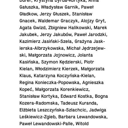
Dürer, Krystyna Dyrda-Ko­rtyka, Anna
Gałuszka, Władysław Garnik, Paweł
Gładkow, Jerzy Głuszek, Stanisław
Gnacek, Walde­mar Graczyk, Alojzy Gryt,
Agata Gwizd, Zbig­niew Ha­likowski, Marek
Jakubek, Jerzy Jakubów, Paweł Jar­o­dzki,
Kaz­imierz Jasiński-Szela, Grażyna Jask­
ier­ska-Al­brzykowska, Michał Jędrze­jew­
ski, Małgorzata Jo­jnow­icz, Jolanta
Kasińska, Szymon Kędzier­ski, Piotr
Kielan, Włodz­imierz Kierzek, Małgorzata
Klaus, Katarzyna Koczyńska-Kielan,
Regina Konieczka-Popowska, Ag­nieszka
Kopeć, Małgorzata Ko­renkiewicz,
Stanisław Kortyka, Edward Kostka, Bogna
Koz­era-Radom­ska, Tadeusz Kuranda,
Elżbieta Leszczyńska-Szlach­cic, Jadwiga
Leśkiewicz-Zgieb, Barbara Lewandowska,
Paweł Lewandowski-Palle, Witold