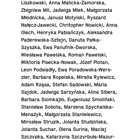
Liszkowski, Anna Mal­icka-Zamorska,
Zbig­niew Mil, Jadwiga Mlek, Małgorzata
Młodnicka, Janusz Motyl­ski, Ryszard
Nałęcz-Jawecki, Chri­to­pher Nowicki, Anna
Olech, Henryka Pabiańczyk, Alek­san­dra
Paderewska-Sztejn, Danuta Pałka-
Szyszka, Ewa Panufnik-Dworska,
Wiesława Pawel­ska, Roman Pawel­ski,
Wik­to­ria Pisecka-Nowak, Józef Plotan,
Leon Podsiadły, Ewa Po­rad­owska-Wer­s­
zler, Barbara Ro­pel­ska, Mirella Rylewicz,
Adam Rząsa, Stefan Sad­owski, Maria
Sajdok, Jadwiga Sarzyńska, Alina Sibera,
Barbara Siomkajło, Eu­ge­niusz Smoliński,
Stanisław Sobota, Marzena Spy­chal­ska-
Menażyk, Małgorzata Stanielewicz,
Mirosław Struzik, Jolanta Studzińska,
Jolanta Suchar, Olena Surina, Maciej
Szczypka, Katarzyna Szczyrbuła-Mazur­