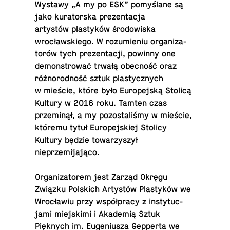
Wystawy „A my po ESK” pomyślane są
jako ku­ra­torska prezen­tacja
artystów plastyków środowiska
wrocławskiego. W rozu­mie­niu or­ga­ni­za­
torów tych prezen­tacji, powinny one
demon­strować trwałą obecność oraz
różnorodność sztuk plas­ty­cznych
w mieście, które było Eu­rope­jską Stolicą
Kultury w 2016 roku. Tamten czas
przeminął, a my po­zostaliśmy w mieście,
któremu tytuł Eu­rope­jskiej Stolicy
Kultury będzie to­warzyszył
nieprzemijająco.
Or­ga­ni­za­torem jest Zarząd Okręgu
Związku Pol­s­kich Artystów Plastyków we
Wrocławiu przy współpracy z in­sty­tuc­
jami miejskimi i Akademią Sztuk
Pięknych im. Eu­ge­niusza Gep­perta we