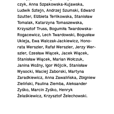
czyk, Anna Sz­pakowska-Ku­jawska,
Ludwik Sztejn, Andrzej Szumski, Edward
Szutter, Elżbieta Ter­likowska, Stanisław
Tomalak, Katarzyna Tomaszewska,
Krzysztof Truss, Bogumiła Twar­dowska-
Ro­gacewicz, Lech Twar­dowski, Bogusław
Ukleja, Ewa Wal­czak-Jack­iewicz, Hon­o­
rata Wer­s­zler, Rafał Wer­s­zler, Jerzy Wer­
s­zler, Czesław Wiącek, Jacek Wiącek,
Stanisław Wiącek, Marian Wołczuk,
Janina Woźny, Igor Wójcik, Stanisław
Wysocki, Maciej Zaborski, Martyna
Zarad­kiewicz, Anna Zawalińska, Zbig­niew
Zieliński, Paulina Ziemba, Alek­sander
Zyśko, Marcin Zyśko, Henryk
Żelaśkiewicz, Krzysztof Żelechowski.