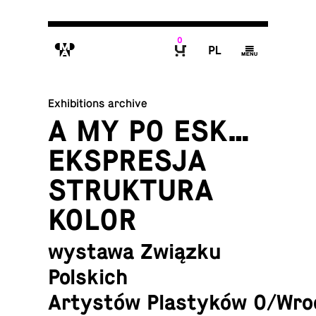
0
M
P
g
B
Exhibitions archive
A MY PO ESK…
EKSPRESJA
STRUKTURA
KOLOR
wystawa Związku
Polskich
Artystów Plastyków O/Wro