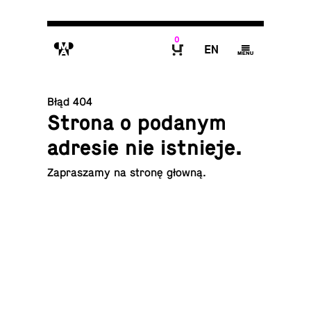
0
M
E
g
B
Błąd 404
Strona o podanym
adresie nie istnieje.
Za­pra­sza­my na
stronę głowną
.