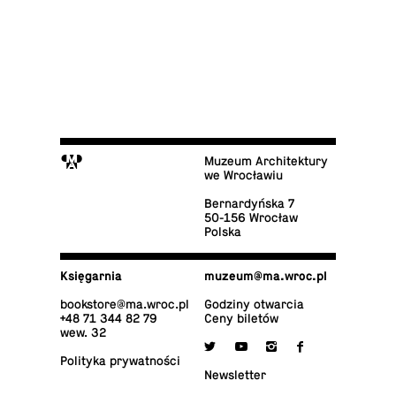
M
Muzeum Architektury
we Wrocławiu
Ber­nar­dyń­ska 7
50-156 Wrocław
Polska
Księ­gar­nia
muzeum@​ma.​wroc.​pl
bo­ok­sto­re@​ma.​wroc.​pl
Godziny otwarcia
+48 71 344 82 79
Ceny biletów
wew. 32

y
i
f
Po­li­ty­ka prywatności
New­slet­ter