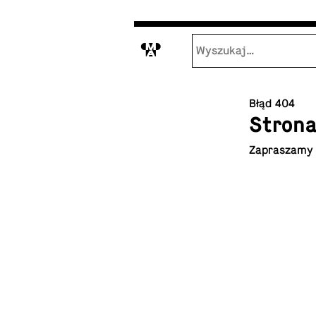
M
Błąd 404
Strona
Za­pra­sza­my