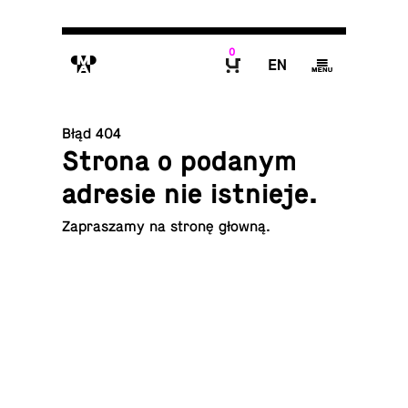
0
M
E
g
B
Błąd 404
Strona o podanym
adresie nie istnieje.
Za­pra­sza­my na
stronę głowną
.