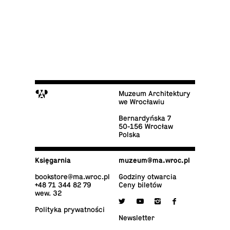
M
Muzeum Architektury
we Wrocławiu
Ber­nar­dyń­ska 7
50-156 Wrocław
Polska
Księ­gar­nia
muzeum@​ma.​wroc.​pl
bo­ok­sto­re@​ma.​wroc.​pl
Godziny otwarcia
+48 71 344 82 79
Ceny biletów
wew. 32

y
i
f
Po­li­ty­ka prywatności
New­slet­ter