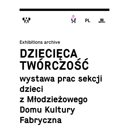
0
M
P
g
B
Exhibitions archive
DZIECIĘCA
TWÓRCZOŚĆ
wystawa prac sekcji
dzieci
z Młodzieżowego
Domu Kultury
Fabryczna