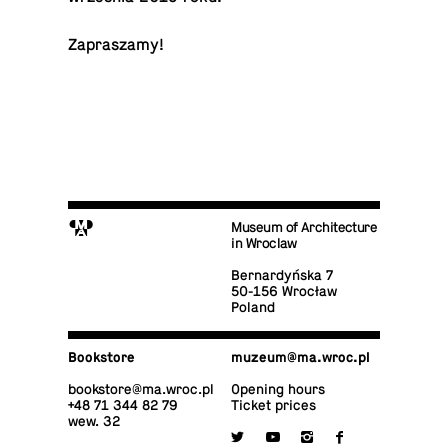
Za­praszamy!
M
Museum of Architecture
in Wroclaw
Bernardyńska 7
50-156 Wrocław
Poland
Book­store
muzeum@​ma.​wroc.​pl
book­store@​ma.​wroc.​pl
Opening hours
+48 71 344 82 79
Ticket prices
wew. 32

y
i
f