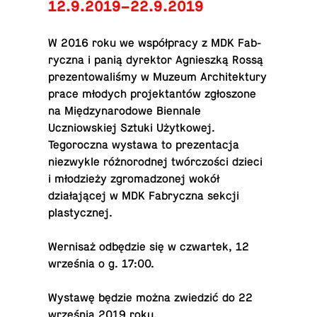
12.9.2019–22.9.2019
W 2016 roku we współpracy z MDK Fab­
ryczna i panią dyrek­tor Ag­nieszką Rossą
prezen­towaliśmy w Muzeum Ar­chitek­tury
prace młodych pro­jek­tantów zgłoszone
na Między­nar­o­dowe Bi­en­nale
Uczniowskiej Sztuki Użytkowej.
Tegoroczna wystawa to prezen­tacja
niezwykle różnorod­nej twórczości dzieci
i młodzieży zgro­mad­zonej wokół
działającej w MDK Fab­ryczna sekcji
plastycznej.
Wernisaż odbędzie się w czwartek, 12
września o g. 17:00.
Wystawę będzie można zwiedzić do 22
września 2019 roku.