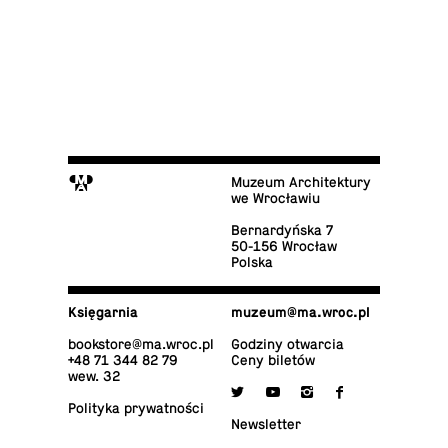
M
Muzeum Architektury
we Wrocławiu
Ber­nar­dyń­ska 7
50-156 Wrocław
Polska
Księ­gar­nia
muzeum@​ma.​wroc.​pl
bo­ok­sto­re@​ma.​wroc.​pl
Godziny otwarcia
+48 71 344 82 79
Ceny biletów
wew. 32

y
i
f
Po­li­ty­ka prywatności
New­slet­ter