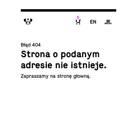
0
M
E
g
B
Błąd 404
Strona o podanym
adresie nie istnieje.
Za­pra­sza­my na
stronę głowną
.