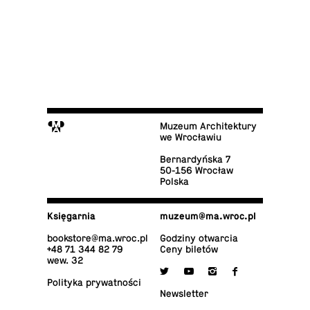
M
Muzeum Architektury
we Wrocławiu
Ber­nar­dyń­ska 7
50-156 Wrocław
Polska
Księ­gar­nia
muzeum@​ma.​wroc.​pl
bo­ok­sto­re@​ma.​wroc.​pl
Godziny otwarcia
+48 71 344 82 79
Ceny biletów
wew. 32

y
i
f
Po­li­ty­ka prywatności
New­slet­ter