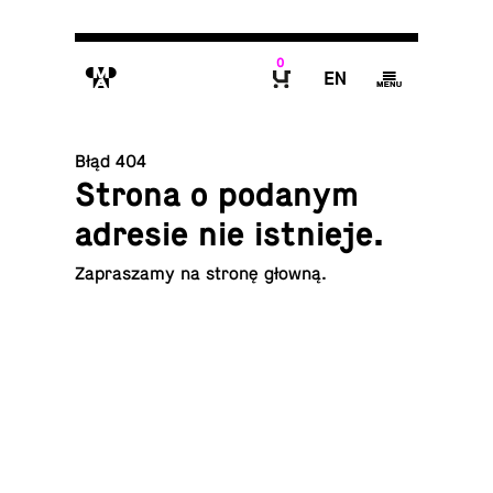
0
M
E
g
B
Błąd 404
Strona o podanym
adresie nie istnieje.
Za­pra­sza­my na
stronę głowną
.