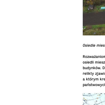
Osiedle mies
Rozważaniom 
osiedli mies
budynków. Dz
relikty zjawi
a którym kres
państwowyc