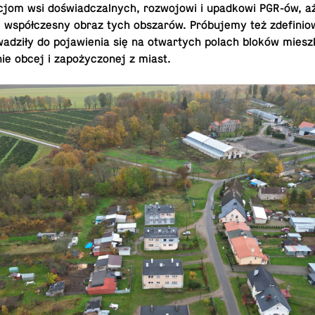
jom wsi doświad­czal­nych, roz­wo­jowi i upad­kowi PGR-ów, aż
 i współczesny obraz tych obszarów. Próbujemy też zdefin­i
wadziły do po­jaw­ienia się na ot­wartych polach bloków mies
ie obcej i zapożyczonej z miast.