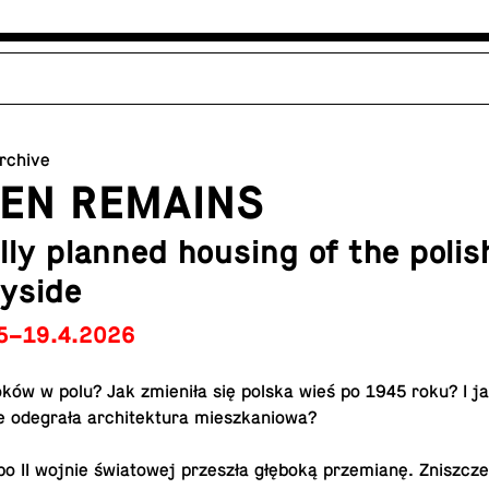
archive
DEN REMAINS
lly planned housing of the polis
yside
5–19.4.2026
oków w polu? Jak zmieniła się polska wieś po 1945 roku? I ja
e odegrała ar­chitek­tura mieszkaniowa?
po II wojnie świa­towej przeszła głęboką przemianę. Zniszcze