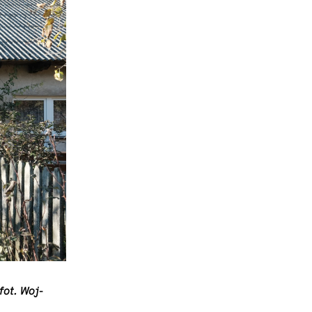
ot. Wo­j­