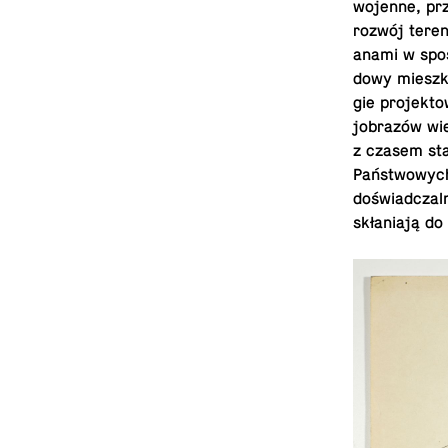
wojenne, prze
rozwój teren
anami w spos
dowy mieszka
gie pro­jek­
jo­brazów wi
z czasem sta
Państwowych 
doświad­czal
skłaniają do 