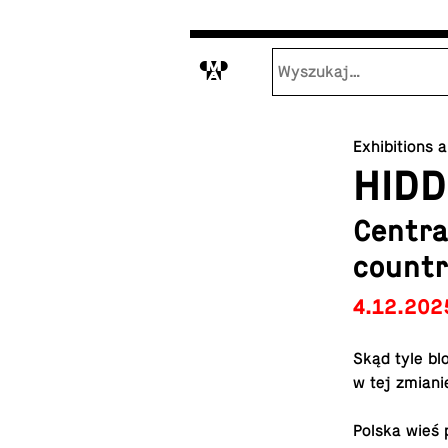
M
Exhibitions 
HID
Centra
countr
4.12.202
Skąd tyle bl
w tej zmiani
Polska wieś 