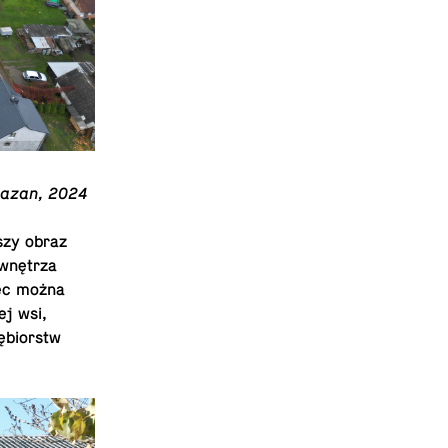
 Mazan, 2024
szy obraz
 wnętrza
zec można
ej wsi,
iębiorstw