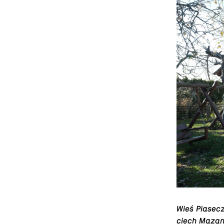
Wieś Pi­asec
ciech Mazan