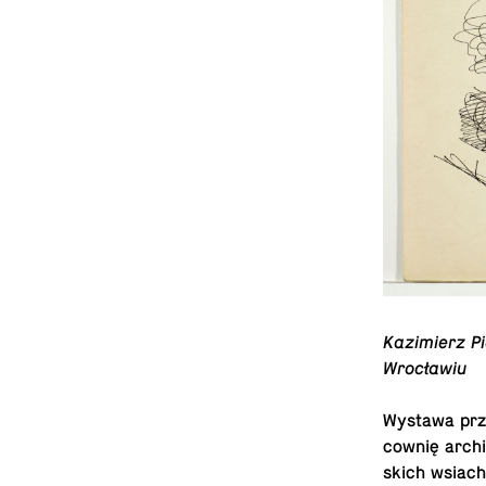
Kaz­imierz P
Wrocławiu
Wystawa przy
cownię ar­chi
s­kich wsiac