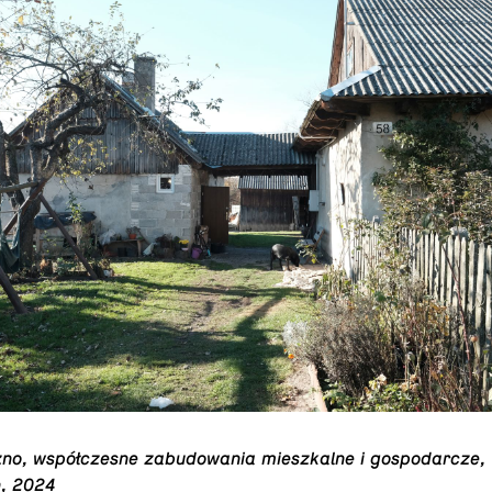
zno, współczesne zabu­dowa­nia mieszkalne i gospo­dar­cze, f
, 2024