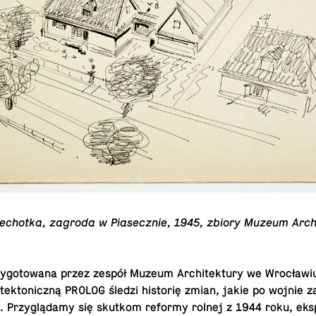
iechotka, zagroda w Pi­asecznie, 1945, zbiory Muzeum Ar­ch
­go­towana przez zespół Muzeum Ar­chitek­tury we Wrocławiu
tek­ton­iczną PROLOG śledzi historię zmian, jakie po wojnie z
h. Przyglądamy się skutkom reformy rolnej z 1944 roku, eksp