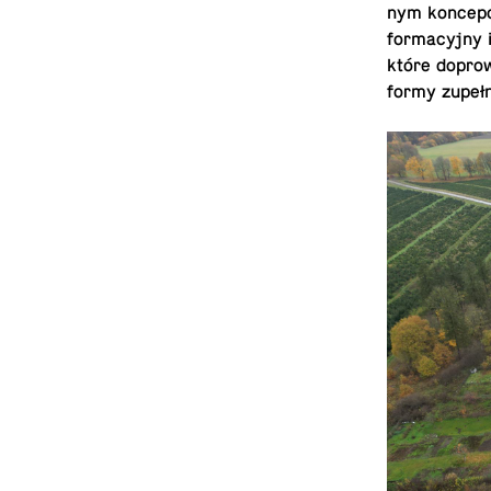
nym kon­cepc
for­ma­cyjny
które do­pro
formy zupełn