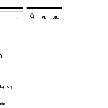
0
P
g
B
h
ką rolę
nia