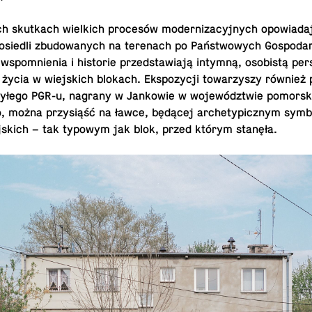
h skutkach wiel­kich procesów mod­ern­iza­cyjnych opowiada
siedli zbu­dowanych na ter­e­nach po Państwowych Gospo­da
wspom­nienia i his­to­rie przed­staw­iają intymną, osobistą per
 życia w wiejs­kich blokach. Ek­spozy­cji to­warzyszy również
yłego PGR-u, nagrany w Jankowie w województwie po­morsk
, można przysiąść na ławce, będącej ar­che­typ­icznym sym­
s­kich – tak typowym jak blok, przed którym stanęła.