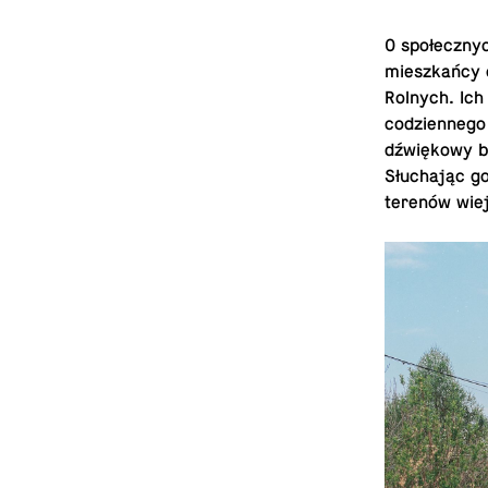
O społecznyc
mieszkańcy o
Rolnych. Ich 
codzi­en­nego
dźwiękowy b
Słuchając go
terenów wiej