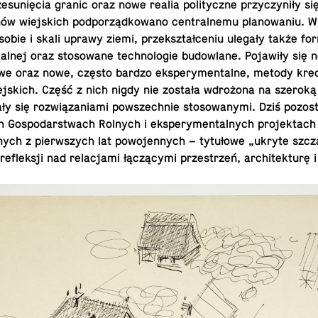
­sunięcia granic oraz nowe realia poli­ty­czne przy­czyniły si
ów wiejs­kich podporządkowano cen­tral­nemu planowa­niu. W
o­bie i skali uprawy ziemi, przek­ształceniu ulegały także f
lnej oraz stosowane tech­nolo­gie bu­dowlane. Pojawiły się 
towe oraz nowe, często bardzo ekspery­men­talne, metody kre­
ejs­kich. Część z nich nigdy nie została wdrożona na szeroką
ły się rozwiązaniami powszech­nie stosowanymi. Dziś pozost
Gospo­darst­wach Rolnych i ekspery­men­tal­nych pro­jek­tach
­nych z pier­wszych lat powo­jen­nych – tytułowe „ukryte szcz
re­flek­sji nad relac­jami łączącymi przestrzeń, ar­chitek­turę i