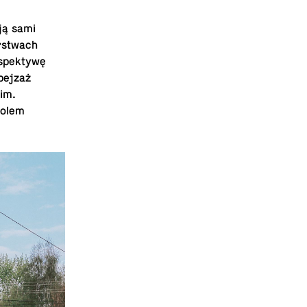
ją sami
rst­wach
­spek­tywę
 pejzaż
im.
bolem