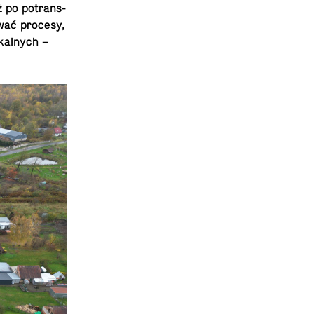
 po po­trans­
ować procesy,
zkalnych –