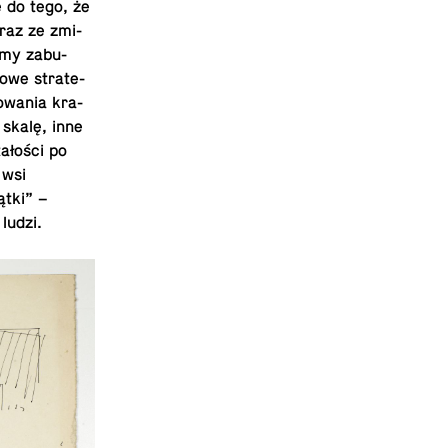
ę do tego, że
raz ze zmi­
ormy zabu­
nowe strate­
owa­nia kra­
 skalę, inne
ałości po
 wsi
ątki” –
 ludzi.