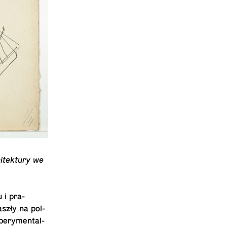
itek­tury we
 i pra­
aszły na pol­
ery­men­tal­