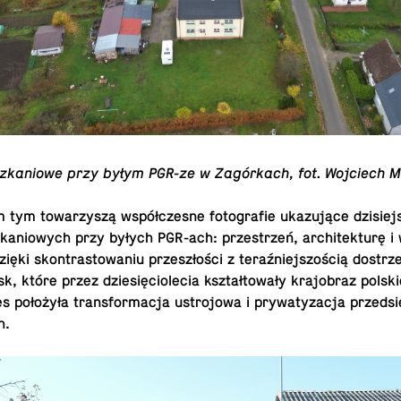
zkan­iowe przy byłym PGR-ze w Zagórkach, fot. Wo­j­ciech
tym to­warzyszą współczesne fo­tografie ukazujące dzisiej
zkan­iowych przy byłych PGR-ach: przestrzeń, ar­chitek­turę i
ięki skon­trastowa­niu przeszłości z teraźniejszością dostr
sk, które przez dziesięciole­cia kształtowały kra­jo­braz pol­ski
 położyła trans­for­ma­cja us­tro­jowa i pry­watyza­cja przeds
h.