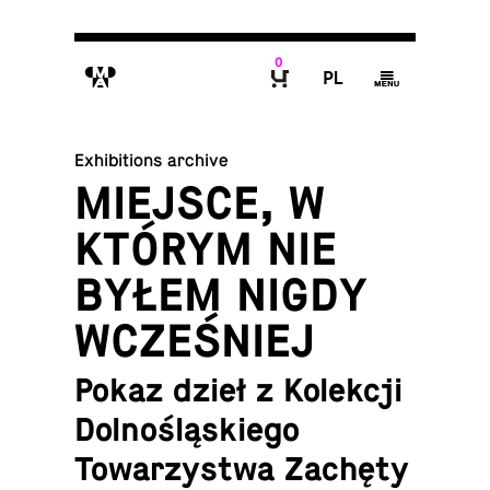
0
M
P
g
B
Exhibitions archive
MIEJSCE, W
KTÓRYM NIE
BYŁEM NIGDY
WCZEŚNIEJ
Pokaz dzieł z Kolekcji
Dolnośląskiego
Towarzystwa Zachęty