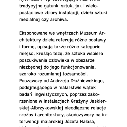
trady­cyjne gatunki sztuk, jak i wielo­
posta­ciowe zbiory in­sta­lacji, dzieła sztuki
me­di­al­nej czy archiwa.
Ek­sponowane we wnętrzach Muzeum Ar­
chitek­tury dzieła referują różne postawy
i formę, opisują także różne kat­e­gorie
miejsc, kreśląc tezę, że sztuka wspiera
poszuki­wa­nia człowieka w ob­szarze
niezbędnej do jego funkcjonowa­nia,
szeroko rozu­mi­anej tożsamości.
Począwszy od An­drzeja Dłużniewskiego,
pode­j­mującego w malarst­wie wątek
badań ling­wisty­cznych, poprzez za­ko­
rzenione w in­sta­lac­jach Grażyny Jask­ier­
skiej-Al­brzykowskiej nieodłączne relacje
rzeźby i ar­chitek­tury, skończywszy na in­
ter­wencji malarskiej Józefa Hałasa,