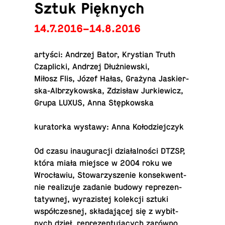
Sztuk Pięknych
14.7.2016–14.8.2016
artyści: Andrzej Bator, Krys­t­ian Truth
Czaplicki, Andrzej Dłużniewski,
Miłosz Flis, Józef Hałas, Grażyna Jask­ier­
ska-Al­brzykowska, Zdzisław Ju­rkiewicz,
Grupa LUXUS, Anna Stępkowska
ku­ra­torka wystawy: Anna Kołodziejczyk
Od czasu in­au­gu­racji działalności DTZSP,
która miała miejsce w 2004 roku we
Wrocławiu, Sto­warzysze­nie kon­sek­went­
nie re­al­izuje zadanie budowy reprezen­
taty­wnej, wyrazis­tej kolekcji sztuki
współczesnej, składającej się z wybit­
nych dzieł, reprezen­tujących zarówno