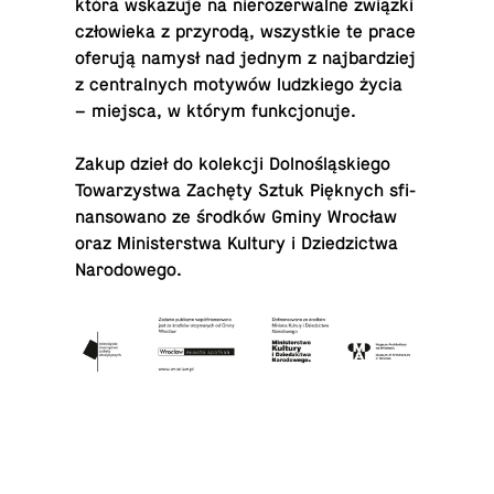
która wskazuje na nieroz­er­walne związki
człowieka z przyrodą, wszys­tkie te prace
oferują namysł nad jednym z na­jbardziej
z cen­tral­nych motywów ludzkiego życia
– miejsca, w którym funkcjonuje.
Zakup dzieł do kolekcji Dolnośląskiego
To­warzystwa Zachęty Sztuk Pięknych sfi­
nan­sowano ze środków Gminy Wrocław
oraz Min­is­terstwa Kultury i Dziedz­ictwa
Narodowego.