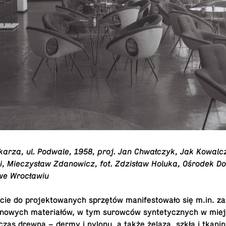
nikarza, ul. Podwale, 1958, proj. Jan Chwałczyk, Jak Kowal­c
ki, Mieczysław Zdanow­icz, fot. Zdzisław Holuka, Ośrodek Do
 we Wrocławiu
ie do pro­jek­towanych sprzętów man­i­festowało się m.​in. za­
owych materiałów, w tym surowców syn­te­ty­cznych w miejs
as drewna – dermy i nylonu, a także żelaza, szkła i tkanin