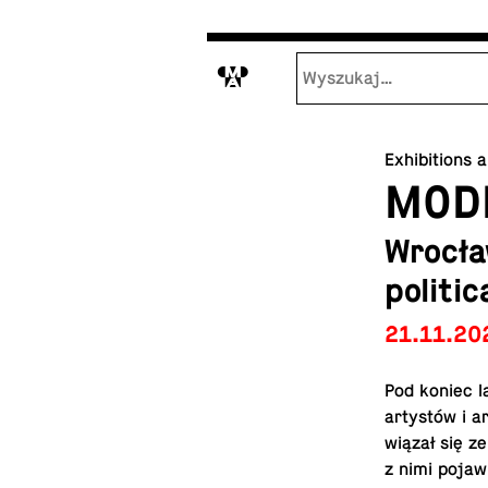
M
Exhibitions 
MOD
Wrocła
politic
21.11.20
Pod koniec l
artystów i a
wiązał się z
z nimi po­ja