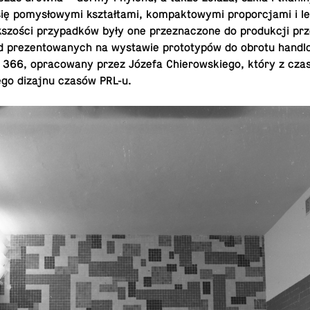
się pomysłowymi kształtami, kom­pak­towymi pro­por­c­jami i l
szości przy­padków były one przez­nac­zone do pro­dukcji p
 prezen­towanych na wys­tawie pro­to­typów do obrotu hand­l
l 366, opra­cow­any przez Józefa Chierowskiego, który z cza
iego dizajnu czasów PRL-u.