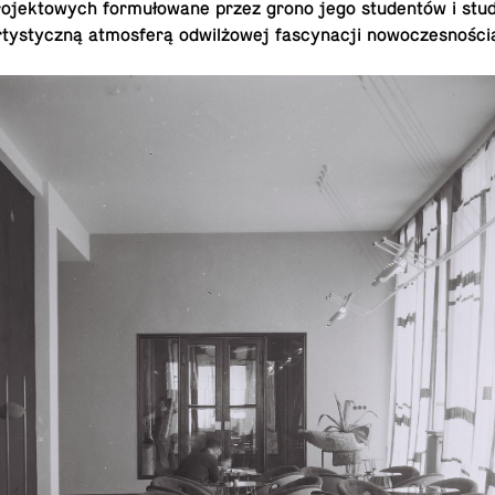
o­jek­towych formułowane przez grono jego studentów i stu­de
tysty­czną at­mos­ferą odwilżowej fas­cy­nacji nowoczesności