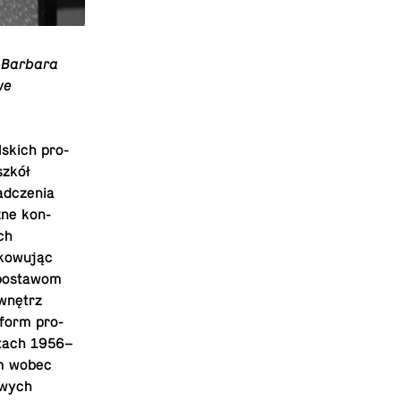
. Barbara
we
s­kich pro­
szkół
ad­czenia
zne kon­
ch
tkowując
 posta­wom
wnętrz
 form pro­
atach 1956–
em wobec
owych