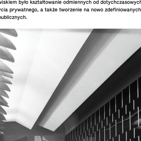
skiem było kształtowanie odmi­en­nych od doty­chcza­sowyc
ia pry­wat­nego, a także tworze­nie na nowo zdefin­iowanych
publicznych.