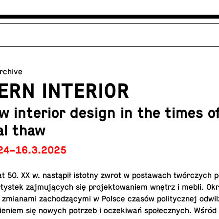
archive
ERN INTERIOR
w interior design in the times o
al thaw
24–16.3.2025
at 50. XX w. nastąpił istotny zwrot w postawach twórczych pol
rtys­tek zajmujących się pro­jek­towaniem wnętrz i mebli. Ok
e zmi­anami zachodzącymi w Polsce czasów poli­ty­cznej odwil
w­ie­niem się nowych potrzeb i oczekiwań społecznych. Wśród