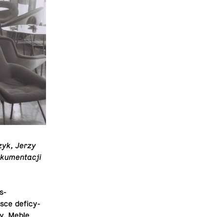
zyk, Jerzy
ku­men­tacji
s­
ce defi­cy­
y. Meble