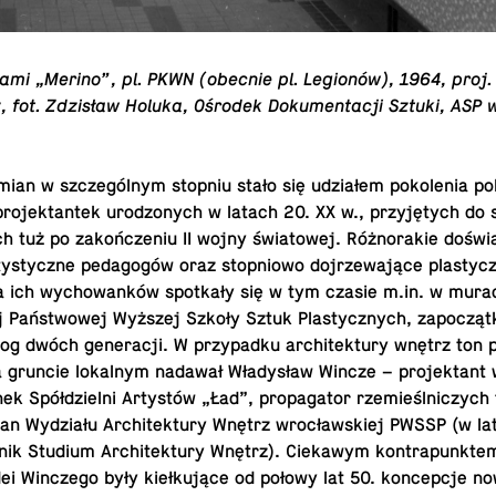
ami „Merino”, pl. PKWN (obecnie pl. Legionów), 1964, proj
 fot. Zdzisław Holuka, Ośrodek Doku­men­tacji Sztuki, ASP 
zmian w szczególnym stopniu stało się udziałem pokole­nia pol­
pro­jek­tan­tek urod­zonych w latach 20. XX w., przyjętych do 
ch tuż po zakończeniu II wojny świa­towej. Różnorakie doświ
tysty­czne pedagogów oraz stop­niowo do­jrze­wające plas­ty­c
a ich wychowanków spotkały się w tym czasie m.​in. w mura
j Państwowej Wyższej Szkoły Sztuk Plas­ty­cznych, zapoczą
og dwóch gen­er­acji. W przy­padku ar­chitek­tury wnętrz ton
gruncie lokalnym nadawał Władysław Wincze – pro­jek­tant 
onek Spółdzielni Artystów „Ład”, prop­a­ga­tor rzemieślniczych
kan Wydziału Ar­chitek­tury Wnętrz wrocławskiej PWSSP (w l
ik Studium Ar­chitek­tury Wnętrz). Ciekawym kon­tra­punk­t
ei Winczego były kiełkujące od połowy lat 50. kon­cepcje n