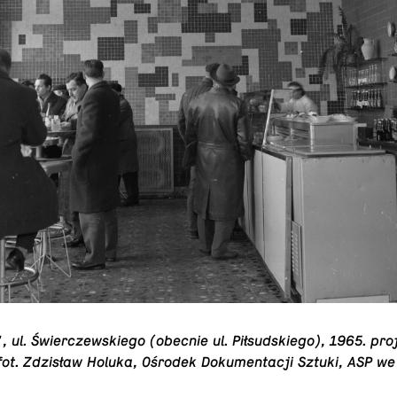
, ul. Świer­czewskiego (obecnie ul. Piłsud­skiego), 1965. pro
fot. Zdzisław Holuka, Ośrodek Doku­men­tacji Sztuki, ASP w