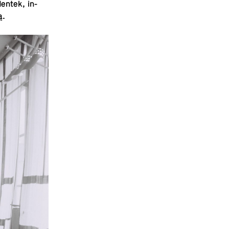
n­tek, in­
ą.