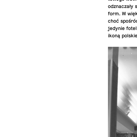
odz­naczały 
form. W więk
choć spośród
jedynie fote
ikoną pol­sk