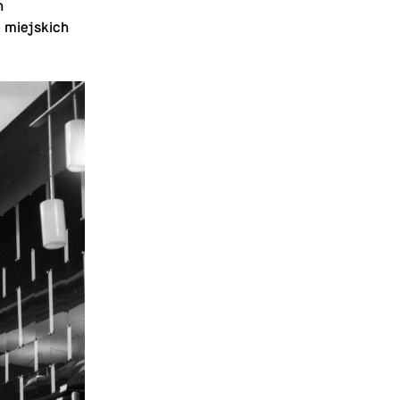
h
 miejs­kich