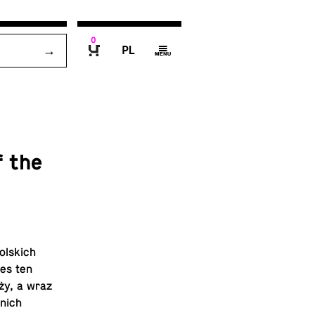
0
P
g
B
f the
­s­kich
res ten
ży, a wraz
 nich