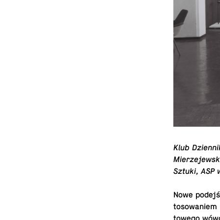
Klub Dzi­en­
Mierze­jew­s
Sztuki, ASP
Nowe podejśc
tosowaniem n
towego wówcz