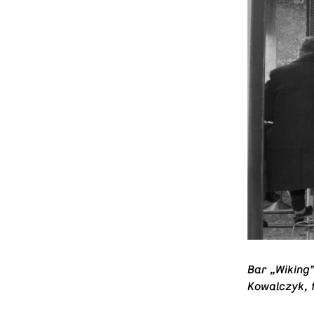
Bar „Wiking”
Kowal­czyk, 