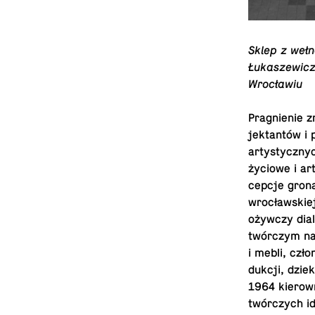
Sklep z wełn
Łukaszewicz,
Wrocławiu
Prag­nie­nie 
jek­tantów i 
artysty­czny
życiowe i ar
cepcje gron
wrocławskie
ożywczy dial
twórczym na 
i mebli, czł
dukcji, dzie
1964 kierown
twórczych id