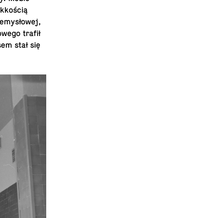
ekkością
rzemysłowej,
owego trafił
sem stał się