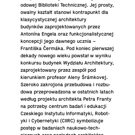
o­dowej Bib­lioteki Tech­nicznej. Jej prosty,
owalny kształt stanowi kon­tra­punkt dla
klasy­cysty­cznej ar­chitek­tury
budynków za­pro­jek­towanych przez
Antonína Engela oraz funkcjon­al­isty­cznej
kon­cepcji jego dawnego ucznia –
Františka Čermáka. Pod koniec pier­wszej
dekady nowego wieku powstał w wyniku
konkursu budynek Wydziału Ar­chitek­tury,
za­pro­jek­towany przez zespół pod
kierunk­iem pro­fe­sor Aleny Šrámkovej.
Szeroko za­kro­jona prze­bu­dowa i rozbu­
dowa przeprowad­zona w os­tat­nich latach
według pro­jektu ar­chitekta Petra Franty
na potrzeby centrum badań i edukacji
Czeskiego In­sty­tutu In­for­matyki, Ro­bo­t­
yki i Cy­ber­ne­tyki (CIIRC) sym­bol­izuje
postęp w bada­ni­ach naukowo-tech­