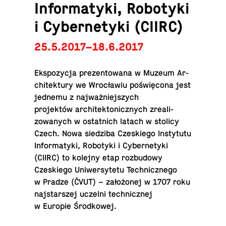
Informatyki, Robotyki
i Cybernetyki (CIIRC)
25.5.2017–18.6.2017
Ek­spozy­cja prezen­towana w Muzeum Ar­
chitek­tury we Wrocławiu poświęcona jest
jednemu z najważniejszych
projektów ar­chitek­ton­icznych zre­al­i­
zowanych w os­tat­nich latach w stolicy
Czech. Nowa siedz­iba Czeskiego In­sty­tutu
In­for­matyki, Ro­bo­t­yki i Cy­ber­ne­tyki
(CIIRC) to kolejny etap rozbu­dowy
Czeskiego Uni­w­er­sytetu Tech­nicznego
w Pradze (ČVUT) – założonej w 1707 roku
na­js­tarszej uczelni tech­nicznej
w Europie Środkowej.