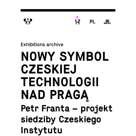
0
M
P
g
B
Exhibitions archive
NOWY SYMBOL
CZESKIEJ
TECHNOLOGII
NAD PRAGĄ
Petr Franta – projekt
siedziby Czeskiego
Instytutu