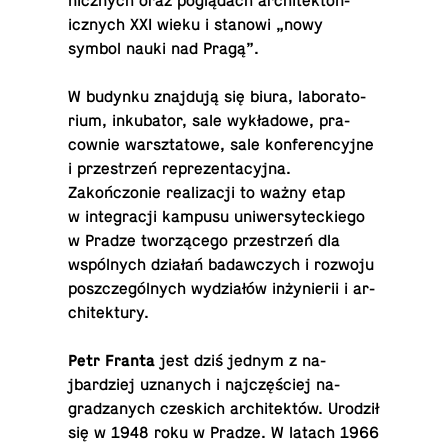
nicznych oraz poglądach ar­chitek­ton­
icznych XXI wieku i stanowi „nowy
symbol nauki nad Pragą”.
W budynku znajdują się biura, lab­o­ra­to­
rium, inku­ba­tor, sale wykładowe, pra­
cownie warsz­ta­towe, sale kon­fer­en­cyjne
i przestrzeń reprezen­ta­cyjna.
Zakończonie re­al­iza­cji to ważny etap
w in­te­gracji kampusu uni­w­er­syteck­iego
w Pradze tworzącego przestrzeń dla
wspólnych działań badaw­czych i rozwoju
poszczególnych wydziałów inżynierii i ar­
chitek­tury.
Petr Franta
jest dziś jednym z na­
jbardziej uz­nanych i najczęściej na­
gradzanych czes­kich ar­chitektów. Urodził
się w 1948 roku w Pradze. W latach 1966