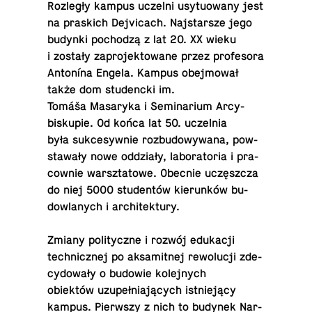
Rozległy kampus uczelni usy­tuowany jest
na pras­kich De­jvi­cach. Na­js­tarsze jego
budynki pochodzą z lat 20. XX wieku
i zostały za­pro­jek­towane przez pro­fe­sora
Antonína Engela. Kampus obe­j­mował
także dom stu­dencki im.
Tomáša Masaryka i Sem­i­nar­ium Ar­cy­
biskupie. Od końca lat 50. uczel­nia
była sukcesy­wnie rozbu­dowywana, pow­
stawały nowe oddziały, lab­o­ra­to­ria i pra­
cownie warsz­ta­towe. Obecnie uczęszcza
do niej 5000 studentów kierunków bu­
dowlanych i ar­chitek­tury.
Zmiany poli­ty­czne i rozwój edukacji
tech­nicznej po ak­samit­nej re­wolucji zde­
cy­dowały o budowie kole­jnych
obiektów uzupełniających istniejący
kampus. Pier­wszy z nich to budynek Nar­