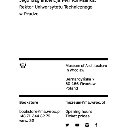
Jego Mag­nif­i­cencja Petr Kon­va­linka,
Rektor Uni­w­er­sytetu Tech­nicznego
w Pradze
M
Museum of Architecture
in Wroclaw
Bernardyńska 7
50-156 Wrocław
Poland
Book­store
muzeum@​ma.​wroc.​pl
book­store@​ma.​wroc.​pl
Opening hours
+48 71 344 82 79
Ticket prices
wew. 32

y
i
f