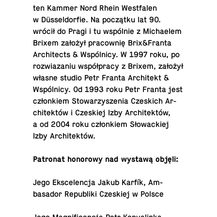
ten Kammer Nord Rhein West­falen
w Düssel­dor­fie. Na początku lat 90.
wrócił do Pragi i tu wspólnie z Michaelem
Brixem założył pra­cownię Brix&Franta
Ar­chi­tects & Wspólnicy. W 1997 roku, po
rozwiaza­niu współpracy z Brixem, założył
własne studio Petr Franta Ar­chitekt &
Wspólnicy. Od 1993 roku Petr Franta jest
członkiem Sto­warzyszenia Czes­kich Ar­
chitektów i Czeskiej Izby Ar­chitektów,
a od 2004 roku członkiem Słowack­iej
Izby Architektów.
Pa­tronat hon­orowy nad wystawą objęli:
Jego Eksce­lencja Jakub Karfík, Am­
basador Re­pub­liki Czeskiej w Polsce