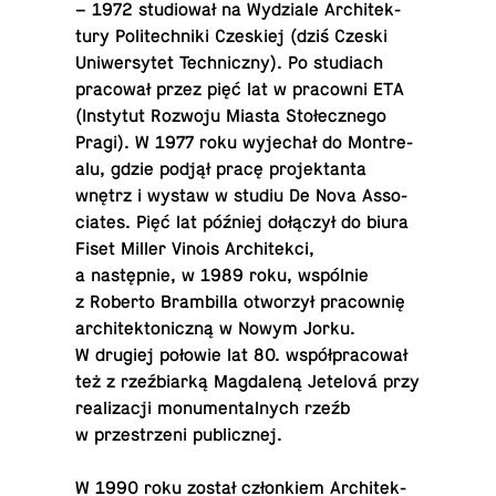
– 1972 stu­diował na Wydziale Ar­chitek­
tury Po­litech­niki Czeskiej (dziś Czeski
Uni­w­er­sytet Tech­niczny). Po stu­di­ach
pracował przez pięć lat w pra­cowni ETA
(In­sty­tut Rozwoju Miasta Stołecznego
Pragi). W 1977 roku wyjechał do Mon­tre­
alu, gdzie podjął pracę pro­jek­tanta
wnętrz i wystaw w studiu De Nova As­so­
ci­ates. Pięć lat później dołączył do biura
Fiset Miller Vinois Ar­chitekci,
a następnie, w 1989 roku, wspólnie
z Roberto Bram­billa otworzył pra­cownię
ar­chitek­ton­iczną w Nowym Jorku.
W drugiej połowie lat 80. współpracował
też z rzeźbiarką Mag­daleną Jetelová przy
re­al­iza­cji mon­u­men­tal­nych rzeźb
w przestrzeni publicznej.
W 1990 roku został członkiem Ar­chitek­