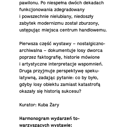
paw­ilonu. Po niespełna dwóch dekadach
funkcjonowa­nia zde­grad­owany
i powszech­nie nielu­biany, niedoszły
zabytek mod­ern­izmu został zbur­zony,
ustępując miejsca centrum handlowemu.
Pier­wsza część wystawy – nos­tal­giczno-
archi­walna – doku­men­tuje losy dworca
poprzez fak­tografię, his­to­rie mówione
i artysty­czne in­ter­pre­tacje wspom­nień.
Druga przyj­muje per­spek­tywę speku­
latywną, zadając pytanie: co by było,
gdyby losy obiektu zamiast katas­trofą
okazały się historią sukcesu?
Kurator: Kuba Żary
Har­mono­gram wydarzeń to­
warzyszących wystawie: