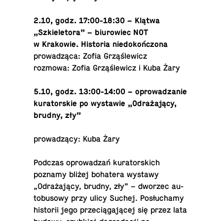
2.10, godz. 17:00-18:30 – Klątwa
„Szkiele­tora” – bi­urowiec NOT
w Krakowie. His­to­ria niedokończona
prowadząca: Zofia Grząślewicz
rozmowa: Zofia Grząślewicz i Kuba Żary
5.10, godz. 13:00-14:00 – oprowadzanie
ku­ra­torskie po wys­tawie „Odrażający,
brudny, zły”
prowadzący: Kuba Żary
Podczas oprowadzań ku­ra­tors­kich
poznamy bliżej bo­hat­era wystawy
„Odrażający, brudny, zły” – dworzec au­
to­bu­sowy przy ulicy Suchej. Posłuchamy
his­torii jego przeciągającej się przez lata