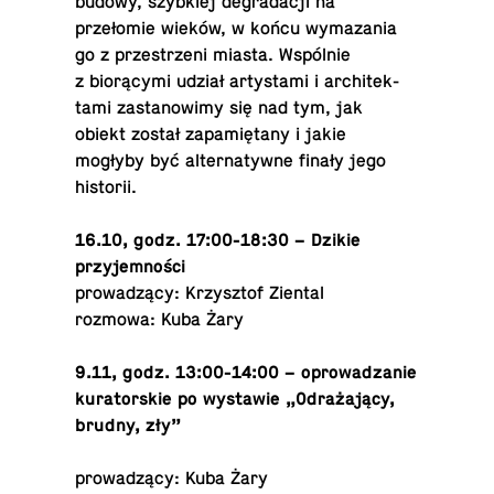
budowy, szy­bkiej degradacji na
przełomie wieków, w końcu wymaza­nia
go z przestrzeni miasta. Wspólnie
z biorącymi udział artys­tami i ar­chitek­
tami za­s­tanow­imy się nad tym, jak
obiekt został zapamiętany i jakie
mogłyby być al­ter­naty­wne finały jego
historii.
16.10, godz. 17:00-18:30 – Dzikie
przyjemności
prowadzący: Krzysztof Ziental
rozmowa: Kuba Żary
9.11, godz. 13:00-14:00 – oprowadzanie
ku­ra­torskie po wys­tawie „Odrażający,
brudny, zły”
prowadzący: Kuba Żary