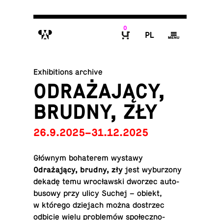
0
M
P
g
B
Exhibitions archive
ODRAŻAJĄCY,
BRUDNY, ZŁY
26.9.2025–31.12.2025
Głównym bo­haterem wystawy
Odrażający, brudny, zły
jest wybur­zony
dekadę temu wrocławski dworzec au­to­
bu­sowy przy ulicy Suchej – obiekt,
w którego dzie­jach można dostrzec
odbicie wielu problemów społeczno-