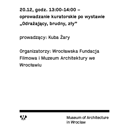
20.12, godz. 13:00-14:00 –
oprowadzanie ku­ra­torskie po wys­tawie
„Odrażający, brudny, zły”
prowadzący: Kuba Żary
Or­ga­ni­za­torzy: Wrocławska Fun­dacja
Filmowa i Muzeum Ar­chitek­tury we
Wrocławiu
M
Museum of Architecture
in Wroclaw