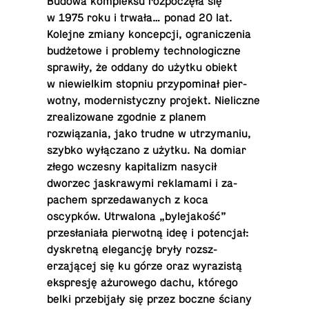
Budowa kom­pleksu rozpoczęła się
w 1975 roku i trwała… ponad 20 lat.
Kolejne zmiany kon­cepcji, ograniczenia
budżetowe i prob­lemy tech­no­log­iczne
sprawiły, że oddany do użytku obiekt
w niewielkim stopniu przy­pom­inał pier­
wotny, mod­ernisty­czny projekt. Nieliczne
zre­al­i­zowane zgodnie z planem
rozwiązania, jako trudne w utrzy­ma­niu,
szybko wyłączano z użytku. Na domiar
złego wczesny kap­i­tal­izm nasycił
dworzec jaskrawymi rekla­mami i za­
pachem sprzedawanych z koca
oscypków. Utr­walona „byle­jakość”
przesłaniała pier­wotną ideę i po­tencjał:
dyskretną el­e­gancję bryły rozsz­
erzającej się ku górze oraz wyrazistą
ek­spresję ażurowego dachu, którego
belki prze­bijały się przez boczne ściany