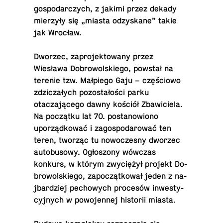
gospo­dar­czych, z jakimi przez dekady
mierzyły się „miasta odzyskane” takie
jak Wrocław.
Dworzec, za­pro­jek­towany przez
Wiesława Do­browol­skiego, powstał na
terenie tzw. Małpiego Gaju – częściowo
zdziczałych pozostałości parku
otaczającego dawny kościół Zbaw­iciela.
Na początku lat 70. postanowiono
uporządkować i zagospo­darować ten
teren, tworząc tu nowoczesny dworzec
au­to­bu­sowy. Ogłoszony wówczas
konkurs, w którym zwyciężył projekt Do­
browol­skiego, zapoczątkował jeden z na­
jbardziej pe­chowych procesów in­west­y­
cyjnych w powo­jen­nej his­torii miasta.