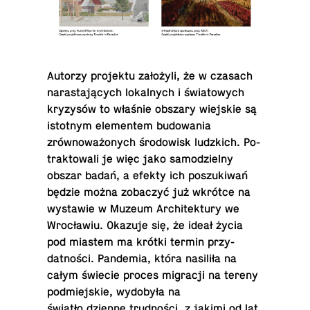
Autorzy pro­jektu założyli, że w czasach
naras­tających lokalnych i świa­towych
kryzysów to właśnie obszary wiejskie są
is­tot­nym el­e­mentem bu­dowa­nia
zrównoważonych środowisk ludz­kich. Po­
trak­towali je więc jako samodzielny
obszar badań, a efekty ich poszukiwań
będzie można zobaczyć już wkrótce na
wys­tawie w Muzeum Ar­chitek­tury we
Wrocławiu. Okazuje się, że ideał życia
pod miastem ma krótki termin przy­
datności. Pan­demia, która nasiliła na
całym świecie proces mi­gracji na tereny
pod­miejskie, wydobyła na
światło dzienne trudności, z jakimi od lat