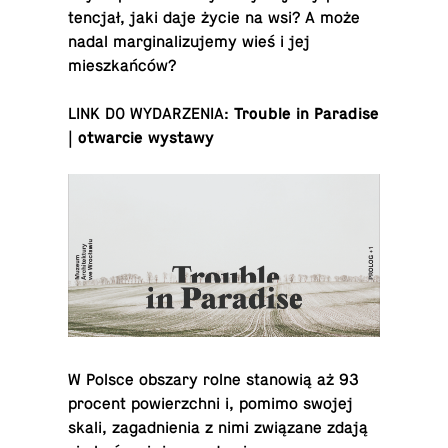
tencjał, jaki daje życie na wsi? A może
nadal mar­gin­al­izu­jemy wieś i jej
mieszkańców?
LINK DO WYDARZENIA:
Trouble in Par­adise
| ot­war­cie wystawy
W Polsce obszary rolne stanowią aż 93
procent powierzchni i, pomimo swojej
skali, za­gad­nienia z nimi związane zdają