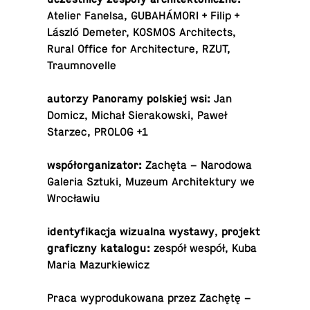
Atelier Fanelsa, GUBAHÁMORI + Filip +
László Demeter, KOSMOS Ar­chi­tects,
Rural Office for Ar­chi­tec­ture, RZUT,
Traumnovelle
autorzy Panoramy pol­skiej wsi:
Jan
Domicz, Michał Sier­akowski, Paweł
Starzec, PROLOG +1
współor­ga­ni­za­tor:
Zachęta – Nar­o­dowa
Galeria Sztuki
, Muzeum Ar­chitek­tury we
Wrocławiu
iden­ty­fikacja wiz­ualna wystawy
,
projekt
graficzny katalogu:
zespół wespół
,
Kuba
Maria Mazurkiewicz
Praca wypro­dukowana przez Zachętę –