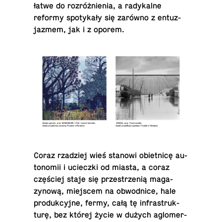
łatwe do rozróżnienia, a radykalne
reformy spotykały się zarówno z en­tuz­
jazmem, jak i z oporem.
Coraz rzadziej wieś stanowi obiet­nicę au­
tonomii i ucieczki od miasta, a coraz
częściej staje się przestrzenią mag­a­
zynową, miejscem na ob­wod­nice, hale
pro­duk­cyjne, fermy, całą tę in­fra­struk­
turę, bez której życie w dużych aglom­er­