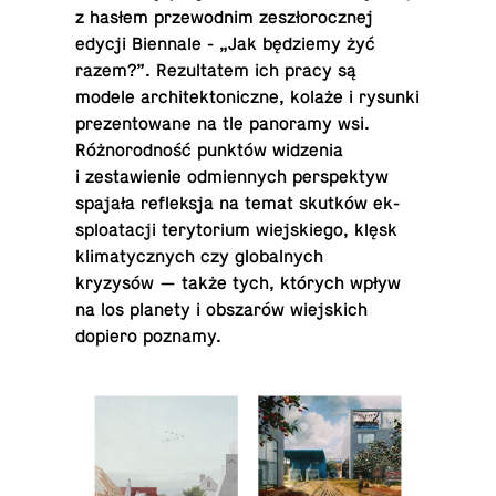
z hasłem prze­wod­nim zeszłorocznej
edycji Bi­en­nale - „Jak będziemy żyć
razem?”. Rezul­tatem ich pracy są
modele ar­chitek­ton­iczne, kolaże i rysunki
prezen­towane na tle panoramy wsi.
Różnorodność punktów widzenia
i zestaw­ie­nie odmi­en­nych per­spek­tyw
spajała re­flek­sja na temat skutków ek­
sploat­acji tery­to­rium wiejskiego, klęsk
kli­maty­cznych czy glob­al­nych
kryzysów — także tych, których wpływ
na los planety i obszarów wiejs­kich
dopiero poznamy.