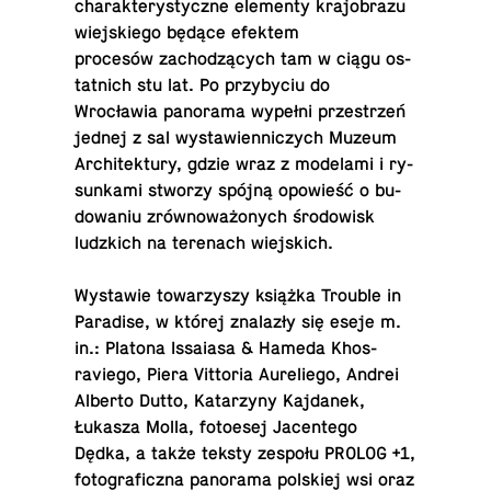
charak­terysty­czne el­e­menty kra­jo­brazu
wiejskiego będące efektem
procesów zachodzących tam w ciągu os­
tat­nich stu lat. Po przy­by­ciu do
Wrocławia panorama wypełni przestrzeń
jednej z sal wys­taw­i­en­niczych Muzeum
Ar­chitek­tury, gdzie wraz z mod­e­lami i ry­
sunkami stworzy spójną opowieść o bu­
dowa­niu zrównoważonych środowisk
ludz­kich na ter­e­nach wiejskich.
Wys­tawie to­warzyszy książka Trouble in
Par­adise, w której znalazły się eseje m.​
in.: Platona Is­sa­iasa & Hameda Khos­
raviego, Piera Vit­to­ria Au­re­liego, Andrei
Alberto Dutto, Katarzyny Ka­j­danek,
Łukasza Molla, fo­toe­sej Ja­cen­tego
Dędka, a także teksty zespołu PROLOG +1,
fo­tograficzna panorama pol­skiej wsi oraz