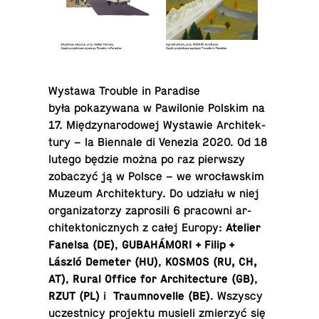
Wystawa Trouble in Par­adise
była pokazy­wana w Paw­ilonie Polskim na
17. Między­nar­o­dowej Wys­tawie Ar­chitek­
tury – la Bi­en­nale di Venezia 2020. Od 18
lutego będzie można po raz pier­wszy
zobaczyć ją w Polsce – we wrocławskim
Muzeum Ar­chitek­tury. Do udziału w niej
or­ga­ni­za­torzy za­prosili 6 pra­cowni ar­
chitek­ton­icznych z całej Europy:
Atelier
Fanelsa (DE)
,
GUBAHÁMORI + Filip +
László Demeter (HU)
,
KOSMOS (RU, CH,
AT)
,
Rural Office for Ar­chi­tec­ture (GB)
,
RZUT (PL)
i
Traum­nov­elle (BE)
. Wszyscy
uczest­nicy pro­jektu musieli zmierzyć się