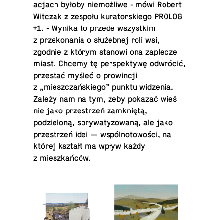
ac­jach byłoby niemożliwe - mówi Robert
Witczak z zespołu ku­ra­torskiego PROLOG
+1. - Wynika to przede wszys­tkim
z przeko­na­nia o służebnej roli wsi,
zgodnie z którym stanowi ona zaplecze
miast. Chcemy tę per­spek­tywę odwrócić,
przestać myśleć o prow­incji
z „mieszczańskiego” punktu widzenia.
Zależy nam na tym, żeby pokazać wieś
nie jako przestrzeń zamkniętą,
podzieloną, spry­waty­zowaną, ale jako
przestrzeń idei — wspólnotowości, na
której kształt ma wpływ każdy
z mieszkańców.