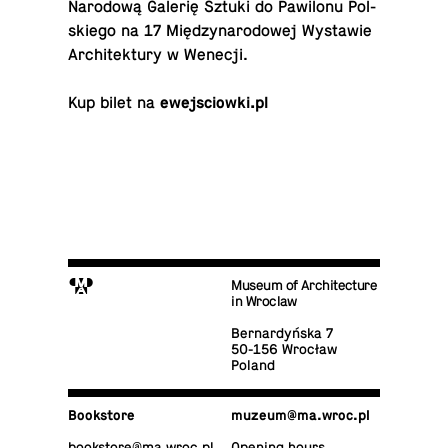
Narodową Galerię Sztuki do Paw­ilonu Pol­
skiego na 17 Między­nar­o­dowej Wys­tawie
Ar­chitek­tury w Wenecji.
Kup bilet na
ewe­js­ciowki.pl
M
Museum of Architecture
in Wroclaw
Bernardyńska 7
50-156 Wrocław
Poland
Book­store
muzeum@​ma.​wroc.​pl
book­store@​ma.​wroc.​pl
Opening hours