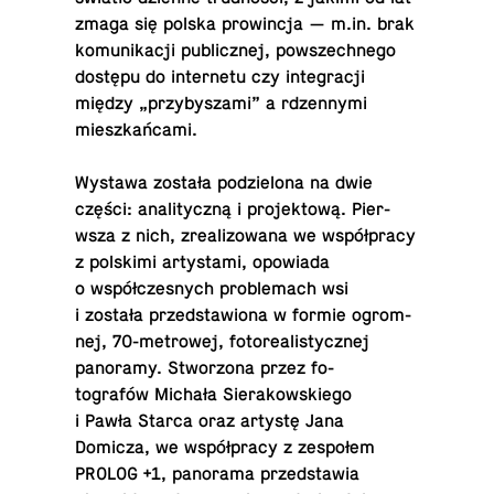
zmaga się polska prow­incja — m.​in. brak
ko­mu­nikacji pub­licznej, powszech­nego
dostępu do in­ter­netu czy in­te­gracji
między „przy­byszami” a rdzen­nymi
mieszkańcami.
Wystawa została podzielona na dwie
części: anal­i­ty­czną i pro­jek­tową. Pier­
wsza z nich, zre­al­i­zowana we współpracy
z pol­skimi artys­tami, opowiada
o współczes­nych prob­lemach wsi
i została przed­staw­iona w formie ogrom­
nej, 70-metrowej, fo­to­re­al­isty­cznej
panoramy. Stwor­zona przez fo­
tografów Michała Sier­akowskiego
i Pawła Starca oraz artystę Jana
Domicza, we współpracy z zespołem
PROLOG +1, panorama przed­stawia