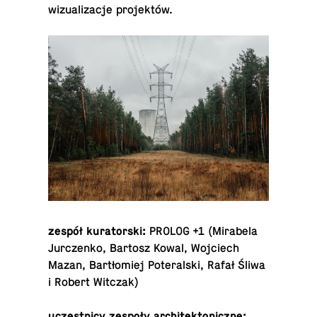
wiz­ual­iza­cje projektów.
zespół kuratorski:
PROLOG +1
(Mirabela
Ju­r­czenko, Bartosz Kowal, Wo­j­ciech
Mazan, Bartłomiej Poter­al­ski, Rafał Śliwa
i Robert Witczak)
uczest­nicy
zespoły architektoniczne: