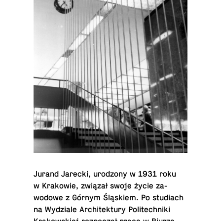
Jurand Jarecki, urod­zony w 1931 roku
w Krakowie, związał swoje życie za­
wodowe z Górnym Śląskiem. Po stu­di­ach
na Wydziale Ar­chitek­tury Po­litech­niki