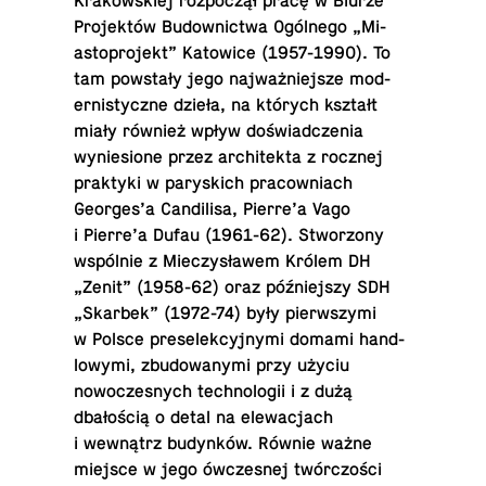
Krakowskiej rozpoczął pracę w Biurze
Projektów Bu­down­ictwa Ogólnego „Mi­
asto­pro­jekt” Ka­tow­ice (1957-1990). To
tam powstały jego najważniejsze mod­
ernisty­czne dzieła, na których kształt
miały również wpływ doświad­czenia
wynie­sione przez ar­chitekta z rocznej
prak­tyki w parys­kich pra­cow­n­i­ach
Georges’a Can­dil­isa, Pierre’a Vago
i Pierre’a Dufau (1961-62). Stwor­zony
wspólnie z Mieczysławem Królem DH
„Zenit” (1958-62) oraz późniejszy SDH
„Skarbek” (1972-74) były pier­wszymi
w Polsce pre­se­lek­cyjnymi domami hand­
lowymi, zbu­dowanymi przy użyciu
nowoczes­nych tech­nologii i z dużą
dbałością o detal na elewac­jach
i wewnątrz budynków. Równie ważne
miejsce w jego ówczes­nej twórczości