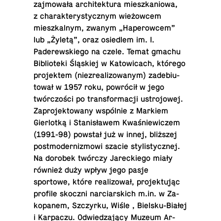
zajmowała ar­chitek­tura mieszkan­iowa,
z charak­terysty­cznym wieżowcem
mieszkalnym, zwanym „Hap­er­ow­cem”
lub „Żyletą”, oraz osiedlem im. I.
Paderewskiego na czele. Temat gmachu
Bib­lioteki Śląskiej w Ka­tow­icach, którego
pro­jek­tem (niezre­al­i­zowanym) zade­bi­u­
tował w 1957 roku, powrócił w jego
twórczości po trans­for­ma­cji us­tro­jowej.
Za­pro­jek­towany wspólnie z Markiem
Gier­lotką i Stanisławem Kwaśniewiczem
(1991-98) powstał już w innej, bliższej
post­mod­ern­iz­mowi szacie styl­isty­cznej.
Na dorobek twórczy Jareck­iego miały
również duży wpływ jego pasje
sportowe, które re­al­i­zował, pro­jek­tując
profile skoczni nar­cia­rs­kich m.​in. w Za­
kopanem, Szczyrku, Wiśle , Biel­sku-Białej
i Karpaczu. Odwiedzający Muzeum Ar­