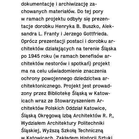
doku­men­tację i archi­wiz­ację za­
chowanych materiałów. Do tej pory
w ramach pro­jektu odbyły się prezen­
tacje dorobku Henryka B. Buszko, Alek­
san­dra L. Franty i Jerzego Got­tfrieda.
Oprócz prezen­tacji postaci i dorobku ar­
chitektów działających na terenie Śląska
po 1945 roku (w ramach benefisów ar­
chitektów nestorów i spotkań) projekt
ma na celu uświadomie­nie znaczenia
ochrony powo­jen­nego dziedz­ictwa ar­
chitek­ton­icznego. Projekt jest prowad­
zony przez Bib­liotekę Śląską w Ka­tow­
icach wraz ze Sto­warzysze­niem Ar­
chitektów Pol­s­kich Oddział Ka­tow­ice,
Śląską Okręgową Izbą Ar­chitektów R. P.,
Wydziałem Ar­chitek­tury Po­litech­niki
Śląskiej, Wyższą Szkołą Tech­niczną
w Ka­tow­icach, Zakładem His­torii Sztuki