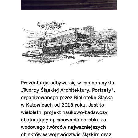
Prezen­tacja odbywa się w ramach cyklu
„Twórcy Śląskiej Ar­chitek­tury. Portrety”,
or­ga­ni­zowanego przez Bib­liotekę Śląską
w Ka­tow­icach od 2013 roku. Jest to
wielo­letni projekt naukowo-badaw­czy,
obejmujący opra­cow­anie dorobku za­
wodowego twórców najważniejszych
obiektów w województwie śląskim oraz