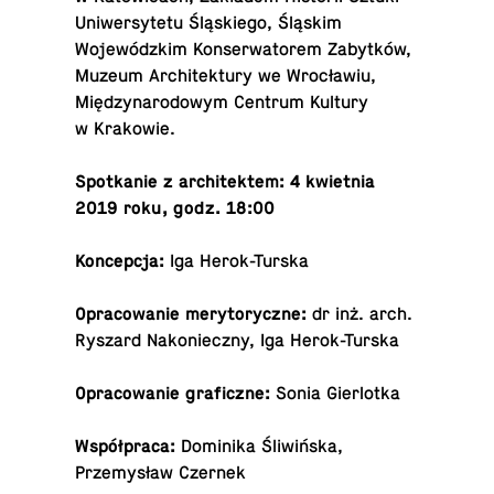
Uni­w­er­sytetu Śląskiego, Śląskim
Wojewódzkim Kon­ser­wa­torem Zabytków,
Muzeum Ar­chitek­tury we Wrocławiu,
Między­nar­o­dowym Centrum Kultury
w Krakowie.
Spotkanie z ar­chitek­tem: 4 kwiet­nia
2019 roku, godz. 18:00
Kon­cepcja:
Iga Herok-Turska
Opra­cow­anie merytoryczne:
dr inż. arch.
Ryszard Nakonieczny, Iga Herok-Turska
Opra­cow­anie graficzne:
Sonia Gierlotka
Współpraca:
Do­minika Śliwińska,
Przemysław Czernek