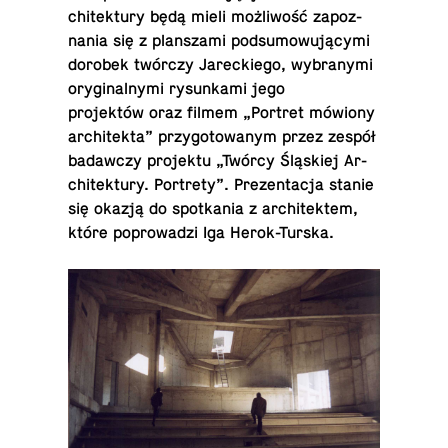
chitek­tury będą mieli możliwość za­poz­
na­nia się z plan­szami pod­sumowującymi
dorobek twórczy Jareck­iego, wybranymi
ory­gi­nal­nymi ry­sunkami jego
projektów oraz filmem „Portret mówiony
ar­chitekta” przy­go­towanym przez zespół
badaw­czy pro­jektu „Twórcy Śląskiej Ar­
chitek­tury. Portrety”. Prezen­tacja stanie
się okazją do spotka­nia z ar­chitek­tem,
które poprowadzi Iga Herok-Turska.