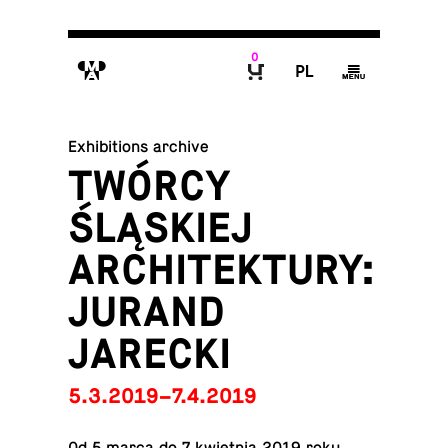
0
M
P
g
B
Exhibitions archive
TWÓRCY
ŚLĄSKIEJ
ARCHITEKTURY:
JURAND
JARECKI
5.3.2019–7.4.2019