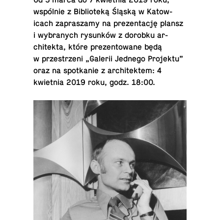
Od 5 marca do 7 kwiet­nia 2019 roku,
wspólnie z Bib­lioteką Śląską w Ka­tow­
icach za­praszamy na prezen­tację plansz
i wybranych rysunków z dorobku ar­
chitekta, które prezen­towane będą
w przestrzeni „Galerii Jednego Pro­jektu”
oraz na spotkanie z ar­chitek­tem: 4
kwiet­nia 2019 roku, godz. 18:00.