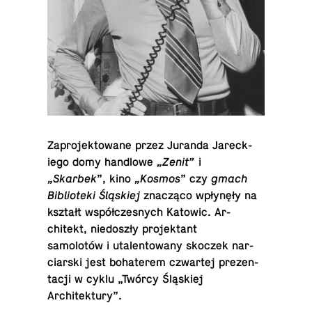
Za­pro­jek­towane przez Juranda Jareck­
iego domy handlowe
„Zenit”
i
„Skarbek
”, kino
„Kosmos
” czy
gmach
Bib­lioteki Śląskiej
znacząco wpłynęły na
kształt współczes­nych Katowic. Ar­
chitekt, niedoszły pro­jek­tant
samolotów i utal­en­towany skoczek nar­
cia­rski jest bo­haterem czwartej prezen­
tacji w cyklu „Twórcy Śląskiej
Architektury”.