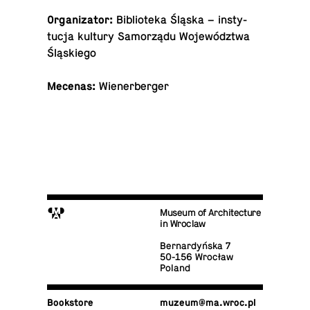
Or­ga­ni­za­tor:
Bib­lioteka Śląska – in­sty­
tucja kultury Samorządu Województwa
Śląskiego
Mecenas:
Wiener­berger
M
Museum of Architecture
in Wroclaw
Bernardyńska 7
50-156 Wrocław
Poland
Book­store
muzeum@​ma.​wroc.​pl