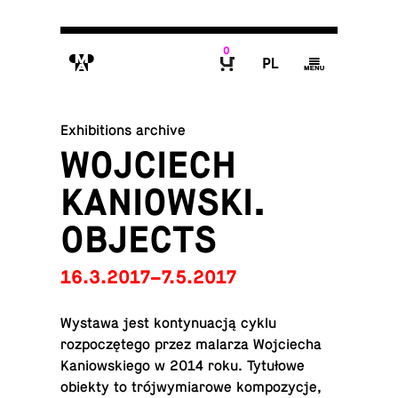
0
M
P
g
B
Exhibitions archive
WOJCIECH
KANIOWSKI.
OBJECTS
16.3.2017–7.5.2017
Wystawa jest kon­tynu­acją cyklu
rozpoczętego przez malarza Wo­j­ciecha
Kan­iowskiego w 2014 roku. Tytułowe
obiekty to trójwymi­arowe kom­pozy­cje,