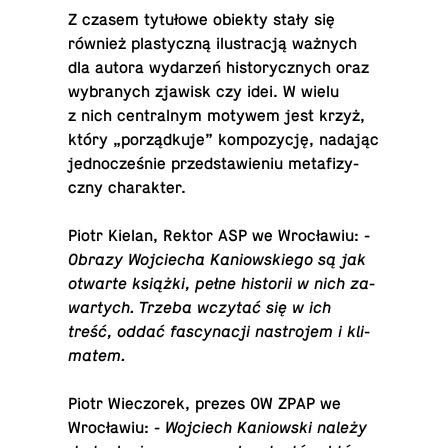
Z czasem tytułowe obiekty stały się
również plas­ty­czną ilus­tracją ważnych
dla autora wydarzeń his­to­rycznych oraz
wybranych zjawisk czy idei. W wielu
z nich cen­tral­nym motywem jest krzyż,
który „porządkuje” kom­pozycję, nadając
jed­nocześnie przed­staw­ie­niu metafizy­
czny charakter.
Piotr Kielan, Rektor ASP we Wrocławiu:
-
Obrazy Wo­j­ciecha Kan­iowskiego są jak
otwarte książki, pełne his­torii w nich za­
wartych. Trzeba wczytać się w ich
treść, oddać fas­cy­nacji nas­tro­jem i kli­
matem.
Piotr Wiec­zorek, prezes OW ZPAP we
Wrocławiu:
- Wo­j­ciech Kan­iowski należy