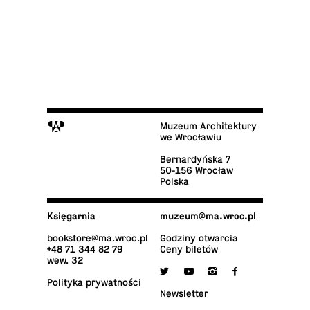
M
Muzeum Architektury
we Wrocławiu
Ber­nar­dyń­ska 7
50-156 Wrocław
Polska
Księ­gar­nia
muzeum@​ma.​wroc.​pl
bo­ok­sto­re@​ma.​wroc.​pl
Godziny otwarcia
+48 71 344 82 79
Ceny biletów
wew. 32

y
i
f
Po­li­ty­ka prywatności
New­slet­ter