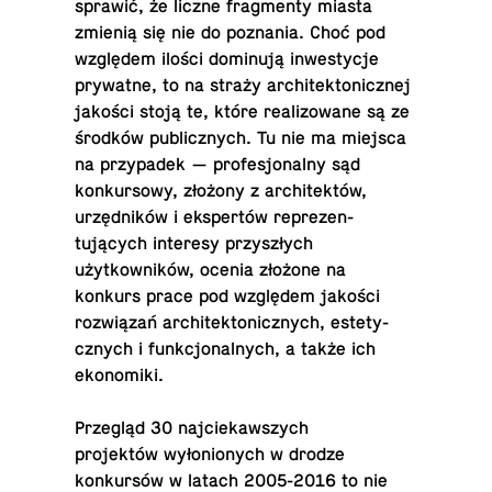
sprawić, że liczne frag­menty miasta
zmienią się nie do poz­na­nia. Choć pod
względem ilości dominują in­west­y­cje
pry­watne, to na straży ar­chitek­ton­icznej
jakości stoją te, które re­al­i­zowane są ze
środków pub­licznych. Tu nie ma miejsca
na przy­padek — pro­fesjon­alny sąd
konkur­sowy, złożony z ar­chitektów,
urzędników i ekspertów reprezen­
tujących in­teresy przyszłych
użytkowników, ocenia złożone na
konkurs prace pod względem jakości
rozwiązań ar­chitek­ton­icznych, es­te­ty­
cznych i funkcjon­al­nych, a także ich
ekonomiki.
Przegląd 30 na­j­ciekawszych
projektów wyłonionych w drodze
konkursów w latach 2005-2016 to nie