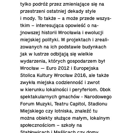
tylko podróż przez zmieniające się na
przestrzeni os­tat­niej dekady style
i mody. To także – a może przede wszys­
tkim – in­tere­sująca opowieść o na­
jnowszej his­torii Wrocławia i ewolucji
miejskiej poli­tyki. W pro­jek­tach i zre­al­i­
zowanych na ich pod­stawie bu­dynkach
jak w lustrze odbijają się wielkie
wydarzenia, których gospo­darzem był
Wrocław — Euro 2012 i Eu­rope­jska
Stolica Kultury Wrocław 2016, ale także
zwykła miejska codzi­enność i zwrot
w kierunku lokalności i peryfe­riom. Obok
spek­taku­larnych gmachów - Nar­o­dowego
Forum Muzyki, Teatru Capitol, Sta­dionu
Miejskiego czy lot­niska, znaleźć tu
można obiekty służące małym, lokalnym
społecznościom – szkoły na
Stabłowicach i Maślicach czy domy