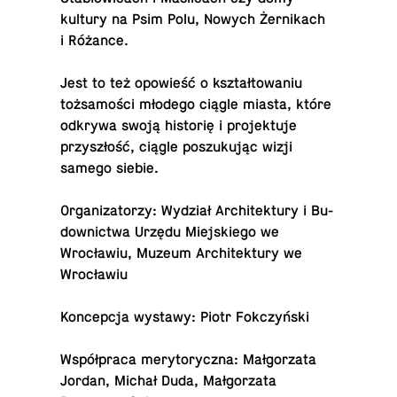
kultury na Psim Polu, Nowych Żernikach
i Różance.
Jest to też opowieść o kształtowaniu
tożsamości młodego ciągle miasta, które
odkrywa swoją historię i pro­jek­tuje
przyszłość, ciągle poszukując wizji
samego siebie.
Or­ga­ni­za­torzy: Wydział Ar­chitek­tury i Bu­
down­ictwa Urzędu Miejskiego we
Wrocławiu, Muzeum Ar­chitek­tury we
Wrocławiu
Kon­cepcja wystawy: Piotr Fokczyński
Współpraca mery­to­ryczna: Małgorzata
Jordan, Michał Duda, Małgorzata