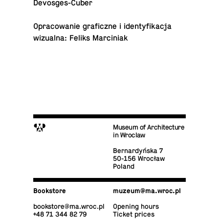
Devosges-Cuber
Opra­cow­anie graficzne i iden­ty­fikacja
wiz­ualna: Feliks Marciniak
M
Museum of Architecture
in Wroclaw
Bernardyńska 7
50-156 Wrocław
Poland
Book­store
muzeum@​ma.​wroc.​pl
book­store@​ma.​wroc.​pl
Opening hours
+48 71 344 82 79
Ticket prices