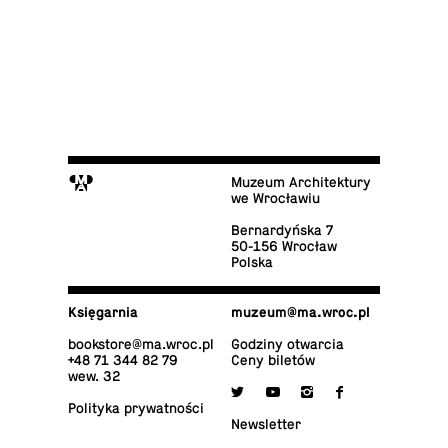
M
Muzeum Architektury
we Wrocławiu
Ber­nar­dyń­ska 7
50-156 Wrocław
Polska
Księ­gar­nia
muzeum@​ma.​wroc.​pl
bo­ok­sto­re@​ma.​wroc.​pl
Godziny otwarcia
+48 71 344 82 79
Ceny biletów
wew. 32

y
i
f
Po­li­ty­ka prywatności
New­slet­ter