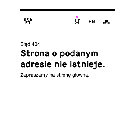
0
M
E
g
B
Błąd 404
Strona o podanym
adresie nie istnieje.
Za­pra­sza­my na
stronę głowną
.