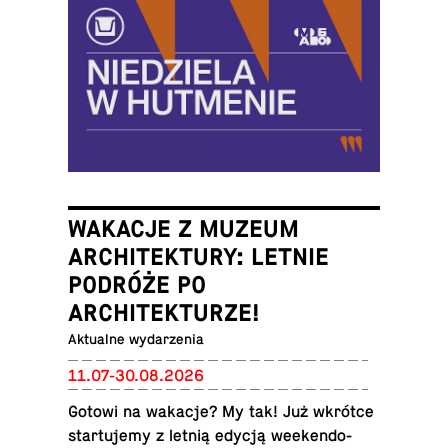
WAKACJE Z MUZEUM
ARCHITEKTURY: LETNIE
PODRÓŻE PO
ARCHITEKTURZE!
Ak­tu­al­ne wydarzenia
11.07-30.08.2026
Gotowi na wakacje? My tak! Już wkrótce
star­tu­je­my z letnią edycją week­en­do­