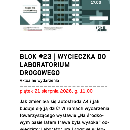
BLOK #23 | WYCIECZKA DO
LABORATORIUM
DROGOWEGO
Ak­tu­al­ne wydarzenia
piątek 21 sierp­nia 2026, g. 11.00
Jak zmie­nia­ła się au­to­stra­da A4 i jak
buduje się ją dziś? W ramach wy­da­rze­nia
to­wa­rzy­szą­ce­go wy­sta­wie „Na środ­ko­
wym pasie latem trawa była wysoka” od­
wie­dzi­my La­bo­ra­to­rium Drogowe w Mo­