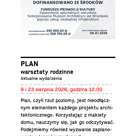
PLAN
warsz­ta­ty rodzinne
Ak­tu­al­ne wydarzenia
9 i 23 sierp­nia 2026, godzina 12.00
Plan, czyli rzut poziomy, jest nie­od­łącz­
nym ele­men­tem każdego pro­jek­tu ar­chi­
tek­to­nicz­ne­go. Ko­rzy­sta­jąc z makiety
domu, na­uczy­my się, jak go od­czy­ty­wać.
Po­dej­mie­my również wy­zwa­nie za­pla­no­