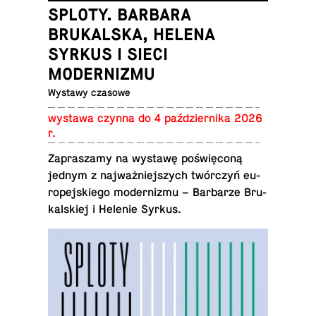
SPLOTY. BARBARA
BRUKALSKA, HELENA
SYRKUS I SIECI
MODERNIZMU
Wystawy czasowe
wystawa czynna do 4 paź­dzier­ni­ka 2026
r.
Za­pra­sza­my na wystawę po­świę­co­ną
jednym z naj­waż­niej­szych twór­czyń eu­
ro­pej­skie­go mo­der­ni­zmu – Bar­ba­rze Bru­
kal­skiej i Helenie Syrkus.