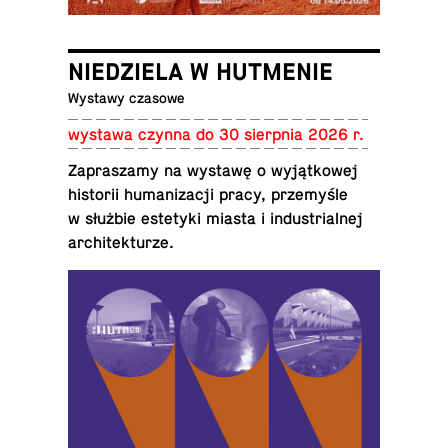
NIEDZIELA W HUTMENIE
Wystawy czasowe
wystawa czynna do 30 sierp­nia 2026 r.
Za­pra­sza­my na wystawę o wy­jąt­ko­wej
hi­sto­rii hu­ma­ni­za­cji pracy, prze­my­śle
w służbie es­te­ty­ki miasta i in­du­strial­nej
architekturze.