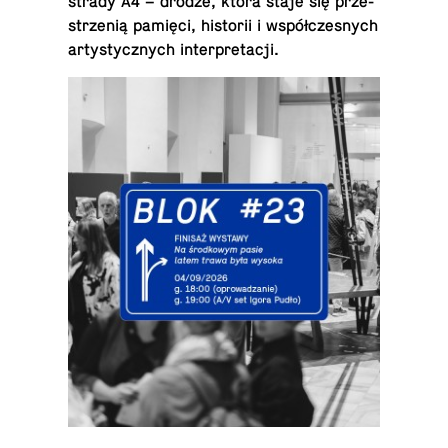
stra­dy A4 – drodze, która staje się prze­
strze­nią pamięci, hi­sto­rii i współ­cze­snych
ar­ty­stycz­nych interpretacji.