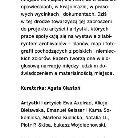
opo­wie­ściach, w kra­jo­bra­zie, w pra­so­
wych wy­cin­kach i do­ku­men­tach. Dziś
w tej drodze to­wa­rzy­szą jej za­pro­sze­ni
do pro­jek­tu artyści i ar­tyst­ki, których
prace spo­ty­ka­ją się na wy­sta­wie z la­bi­
ryn­tem ar­chi­wa­liów – planów, map i fo­to­
gra­fii po­cho­dzą­cych z pol­skich i nie­miec­
kich zbiorów. Razem tworzą one wie­lo­
gło­so­wą nar­ra­cję między ludzkim do­
świad­cze­niem a ma­te­rial­no­ścią miejsca.
Ku­ra­tor­ka: Agata Ciastoń
Ar­tyst­ki i artyści:
Ewa Axelrad, Alicja
Bie­law­ska, Emanuel Geisser i Kama So­
kol­nic­ka, Marlena Ku­dlic­ka, Natalia LL,
Piotr P. Skiba, Łukasz Wojciechowski.