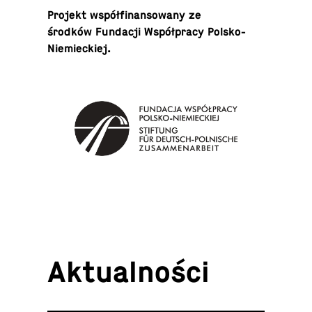
Projekt współ­fi­nan­so­wa­ny ze
środków Fun­da­cji Współ­pra­cy Polsko-
Niemieckiej.
Ak­tu­al­no­ści