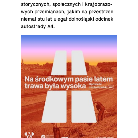
sto­rycz­nych, spo­łecz­nych i kra­jo­bra­zo­
wych prze­mia­nach, jakim na prze­strze­ni
niemal stu lat ulegał dol­no­ślą­ski odcinek
au­to­stra­dy A4.