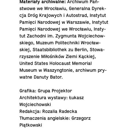
Ma­te­ria­ły archiwalne:
Ar­chi­wum Pań­
stwo­we we Wro­cła­wiu, Ge­ne­ral­na Dy­rek­
cja Dróg Kra­jo­wych i Au­to­strad, In­sty­tut
Pamięci Na­ro­do­wej w War­sza­wie, In­sty­tut
Pamięci Na­ro­do­wej we Wro­cła­wiu, In­sty­
tut Za­chod­ni im. Zyg­mun­ta Woj­cie­chow­
skie­go, Muzeum Po­li­tech­ni­ki Wro­cław­
skiej, Sta­ats­bi­blio­thek zu Berlin, Sto­wa­
rzy­sze­nie Mi­ło­śni­ków Ziemi Kąckiej,
United States Ho­lo­caust Me­mo­rial
Museum w Wa­szyng­to­nie, ar­chi­wum pry­
wat­ne Danuty Bator.
Grafika: Grupa Projektor
Ar­chi­tek­tu­ra wystawy: Łukasz
Wojciechowski
Re­dak­cja: Rozalia Radecka
Tłu­ma­cze­nia an­giel­skie: Grze­gorz
Piątkowski