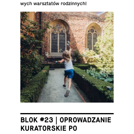
wych warsz­ta­tów ro­dzin­nych!
BLOK #23 | OPROWADZANIE
KURATORSKIE PO