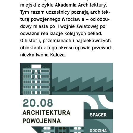
miejski z cyklu Aka­de­mia Ar­chi­tek­tu­ry.
Tym razem uczest­ni­cy poznają ar­chi­tek­
tu­rę po­wo­jen­ne­go Wro­cła­wia – od od­bu­
do­wy miasta po II wojnie świa­to­wej po
odważne re­ali­za­cje ko­lej­nych dekad.
O hi­sto­rii, prze­mia­nach i naj­cie­kaw­szych
obiek­tach z tego okresu opowie prze­wod­
nicz­ka Iwona Kałuża.