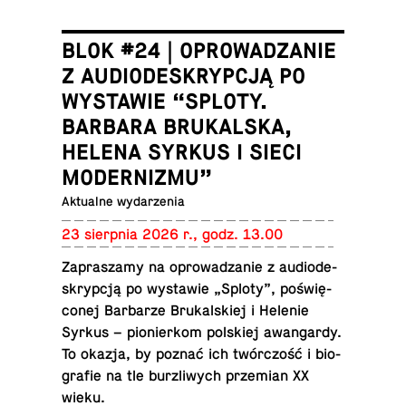
BLOK #24 | OPROWADZANIE
Z AUDIODESKRYPCJĄ PO
WYSTAWIE “SPLOTY.
BARBARA BRUKALSKA,
HELENA SYRKUS I SIECI
MODERNIZMU”
Ak­tu­al­ne wydarzenia
23 sierp­nia 2026 r., godz. 13.00
Za­pra­sza­my na opro­wa­dza­nie z au­dio­de­
skryp­cją po wy­sta­wie „Sploty”, po­świę­
co­nej Bar­ba­rze Bru­kal­skiej i Helenie
Syrkus – pio­nier­kom pol­skiej awan­gar­dy.
To okazja, by poznać ich twór­czość i bio­
gra­fie na tle burz­li­wych prze­mian XX
wieku.