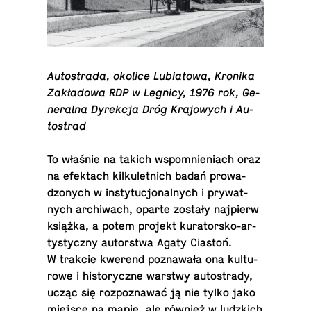
Au­to­stra­da, okolice Lu­bia­to­wa, Kronika
Za­kła­do­wa RDP w Legnicy, 1976 rok, Ge­
ne­ral­na Dy­rek­cja Dróg Kra­jo­wych i Au­
to­strad
To właśnie na takich wspo­mnie­niach oraz
na efek­tach kil­ku­let­nich badań pro­wa­
dzo­nych w in­sty­tu­cjo­nal­nych i pry­wat­
nych ar­chi­wach, oparte zostały naj­pierw
książka, a potem projekt ku­ra­tor­sko-ar­
ty­stycz­ny au­tor­stwa Agaty Ciastoń.
W trakcie kwerend po­zna­wa­ła ona kul­tu­
ro­we i hi­sto­rycz­ne warstwy au­to­stra­dy,
ucząc się roz­po­zna­wać ją nie tylko jako
miejsce na mapie, ale również w ludz­kich