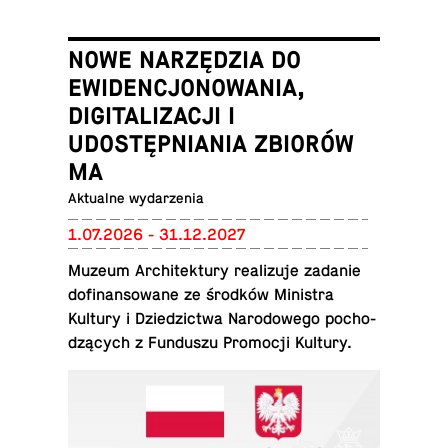
NOWE NARZĘDZIA DO
EWIDENCJONOWANIA,
DIGITALIZACJI I
UDOSTĘPNIANIA ZBIORÓW
MA
Ak­tu­al­ne wydarzenia
1.07.2026 - 31.12.2027
Muzeum Ar­chi­tek­tu­ry re­ali­zu­je zadanie
do­fi­nan­so­wa­ne ze środków Mi­ni­stra
Kultury i Dzie­dzic­twa Na­ro­do­we­go po­cho­
dzą­cych z Fun­du­szu Pro­mo­cji Kultury.