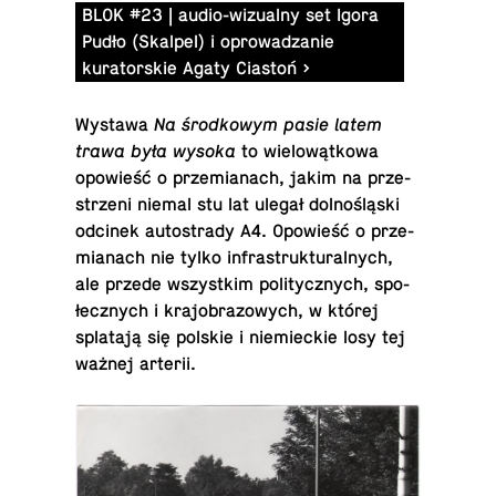
BLOK #23 | audio-wizualny set Igora
Pudło (Skalpel) i oprowadzanie
kuratorskie Agaty Ciastoń
Wystawa
Na środ­ko­wym pasie latem
trawa była wysoka
to wie­lo­wąt­ko­wa
opo­wieść o prze­mia­nach, jakim na prze­
strze­ni niemal stu lat ulegał dol­no­ślą­ski
odcinek au­to­stra­dy A4. Opo­wieść o prze­
mia­nach nie tylko in­fra­struk­tu­ral­nych,
ale przede wszyst­kim po­li­tycz­nych, spo­
łecz­nych i kra­jo­bra­zo­wych, w której
spla­ta­ją się polskie i nie­miec­kie losy tej
ważnej arterii.