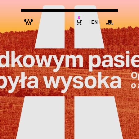
0
M
E
g
B