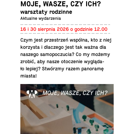
MOJE, WASZE, CZY ICH?
warsz­ta­ty rodzinne
Ak­tu­al­ne wydarzenia
16 i 30 sierp­nia 2026 o go­dzi­nie 12.00
Czym jest prze­strzeń wspólna, kto z niej
ko­rzy­sta i dla­cze­go jest tak ważna dla
naszego sa­mo­po­czu­cia? Co my możemy
zrobić, aby nasze oto­cze­nie wy­glą­da­
ło lepiej? Stwórz­my razem pa­no­ra­mę
miasta!