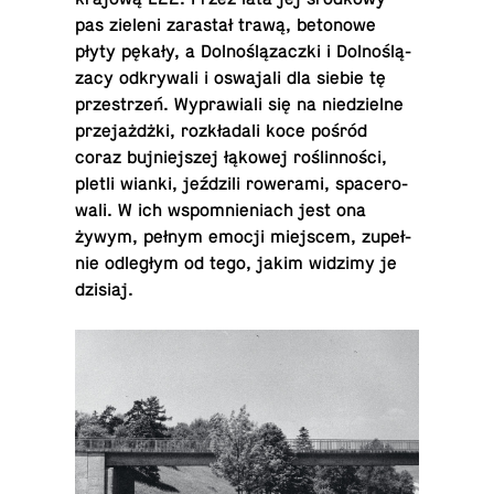
pas zieleni za­ra­stał trawą, be­to­no­we
płyty pękały, a Dol­no­ślą­zacz­ki i Dol­no­ślą­
za­cy od­kry­wa­li i oswa­ja­li dla siebie tę
prze­strzeń. Wy­pra­wia­li się na nie­dziel­ne
prze­jażdż­ki, roz­kła­da­li koce pośród
coraz buj­niej­szej łąkowej ro­ślin­no­ści,
pletli wianki, jeź­dzi­li ro­we­ra­mi, spa­ce­ro­
wa­li. W ich wspo­mnie­niach jest ona
żywym, pełnym emocji miej­scem, zu­peł­
nie od­le­głym od tego, jakim widzimy je
dzisiaj.