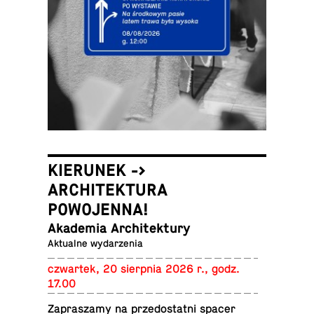
KIERUNEK ->
ARCHITEKTURA
POWOJENNA!
Aka­de­mia Architektury
Ak­tu­al­ne wydarzenia
czwar­tek, 20 sierp­nia 2026 r., godz.
17.00
Za­pra­sza­my na przed­ostat­ni spacer