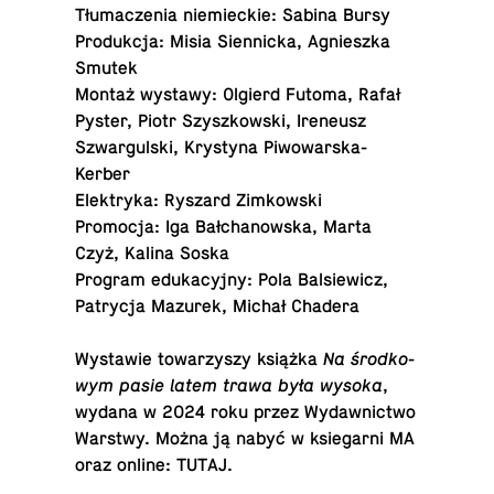
Tłu­ma­cze­nia nie­miec­kie: Sabina Bursy
Pro­duk­cja: Misia Sien­nic­ka, Agniesz­ka
Smutek
Montaż wystawy: Olgierd Futoma, Rafał
Pyster, Piotr Szysz­kow­ski, Ire­ne­usz
Szwar­gul­ski, Kry­sty­na Piwowarska-
Kerber
Elek­try­ka: Ryszard Zimkowski
Pro­mo­cja: Iga Bał­cha­now­ska, Marta
Czyż, Kalina Soska
Program edu­ka­cyj­ny: Pola Bal­sie­wicz,
Pa­try­cja Mazurek, Michał Chadera
Wy­sta­wie to­wa­rzy­szy książka
Na środ­ko­
wym pasie latem trawa była wysoka
,
wydana w 2024 roku przez Wy­daw­nic­two
Warstwy. Można ją nabyć w ksie­gar­ni MA
oraz online:
TUTAJ
.