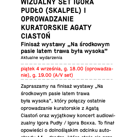
WIZUALNY SET IGORA
PUDŁO (SKALPEL) I
OPROWADZANIE
KURATORSKIE AGATY
CIASTOŃ
Finisaż wystawy „Na środ­ko­wym
pasie latem trawa była wysoka”
Ak­tu­al­ne wydarzenia
piątek 4 wrze­śnia, g. 18.00 (opro­wa­dza­
nie), g. 19.00 (A/V set)
Za­pra­sza­my na finisaż wystawy „Na
środ­ko­wym pasie latem trawa
była wysoka”, który połączy ostat­nie
opro­wa­dza­nie ku­ra­tor­skie z Agatą
Ciastoń oraz wy­jąt­ko­wy koncert au­dio­wi­
zu­al­ny Igora Pudły / Igora Boxxa. To finał
opo­wie­ści o dol­no­ślą­skim odcinku au­to­