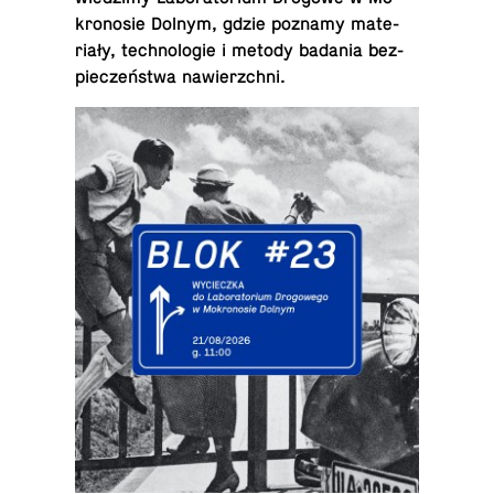
kro­no­sie Dolnym, gdzie poznamy ma­te­
ria­ły, tech­no­lo­gie i metody badania bez­
pie­czeń­stwa nawierzchni.