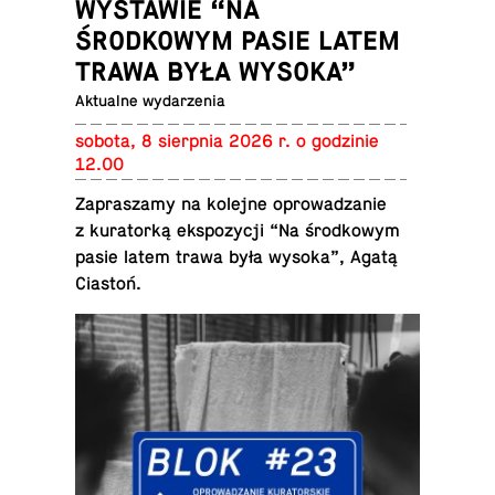
WYSTAWIE “NA
ŚRODKOWYM PASIE LATEM
TRAWA BYŁA WYSOKA”
Ak­tu­al­ne wydarzenia
sobota, 8 sierp­nia 2026 r. o go­dzi­nie
12.00
Za­pra­sza­my na kolejne opro­wa­dza­nie
z ku­ra­tor­ką eks­po­zy­cji “Na środ­ko­wym
pasie latem trawa była wysoka”, Agatą
Ciastoń.