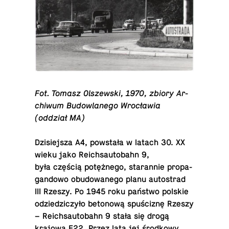
Fot. Tomasz Ol­szew­ski, 1970, zbiory Ar­
chi­wum Bu­dow­la­ne­go Wro­cła­wia
(oddział MA)
Dzi­siej­sza A4, po­wsta­ła w latach 30. XX
wieku jako Re­ich­sau­to­bahn 9,
była częścią po­tęż­ne­go, sta­ran­nie pro­pa­
gan­do­wo obu­do­wa­ne­go planu au­to­strad
III Rzeszy. Po 1945 roku państwo polskie
odzie­dzi­czy­ło be­to­no­wą spu­ści­znę Rzeszy
– Re­ich­sau­to­bahn 9 stała się drogą
krajową E22. Przez lata jej środ­ko­wy