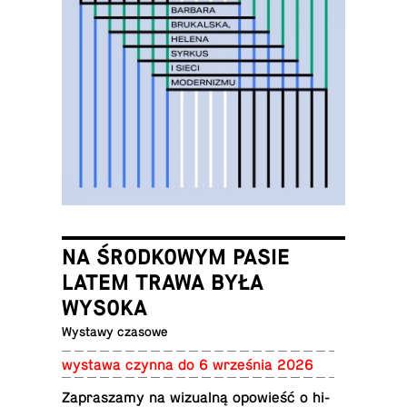
NA ŚRODKOWYM PASIE
LATEM TRAWA BYŁA
WYSOKA
Wystawy czasowe
wystawa czynna do 6 wrze­śnia 2026
Za­pra­sza­my na wi­zu­al­ną opo­wieść o hi­