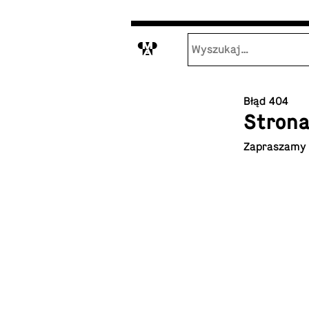
M
Błąd 404
Strona
Za­pra­sza­my