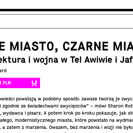
E MIASTO, CZARNE MI
ektura i wojna w Tel Awiwie i Jaf
ard
4 PLN
­wie­ści po­wsta­ją w podobny sposób: zawsze tworzą je zwy­ci
i zgodnie ze świa­dec­twa­mi zwy­cięz­ców” – mówi Sharon Rotb
kt, wydawca i pisarz. A potem krok po kroku po­ka­zu­je, jak st
ałego, mo­der­ni­stycz­ne­go miasta, które po­wsta­ło na wydm
, a zatem z ma­rze­nia. Owszem, bez ma­rze­nia i wizji nie było