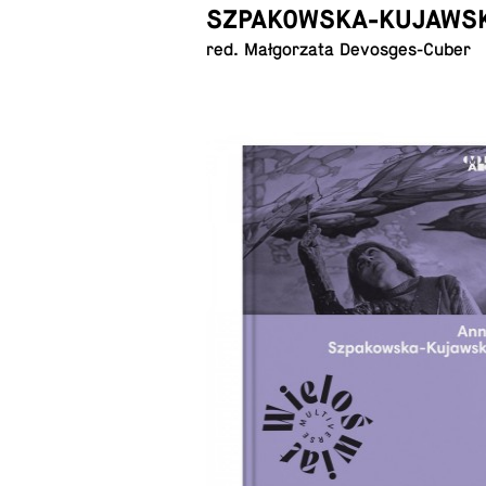
SZPAKOWSKA-KUJAWS
red. Mał­go­rza­ta Devosges-Cuber