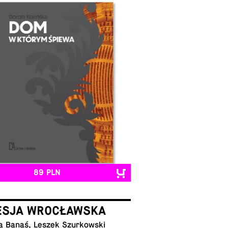
89 PLN
ESJA WROCŁAWSKA
a Banaś, Leszek Szurkowski