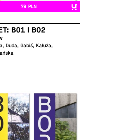
79 PLN
ET: B01 I B02
w
, Duda, Gabiś, Kałuża,
ańska