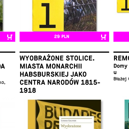
29 PLN
WYOBRAŻONE STOLICE.
REMO
DA
MIASTA MONARCHII
Domy w
u
HABSBURSKIEJ JAKO
Błażej
CENTRA NARODÓW 1815-
ko,
1918
Łukasz Galusek