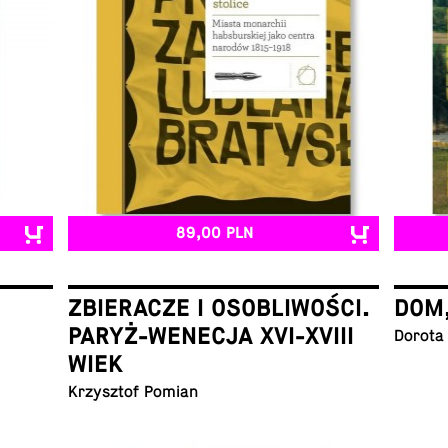
89,00 PLN
ZBIERACZE I OSOBLIWOŚCI.
DOM
PARYŻ-WENECJA XVI-XVIII
Dorota
WIEK
Krzysz­tof Pomian