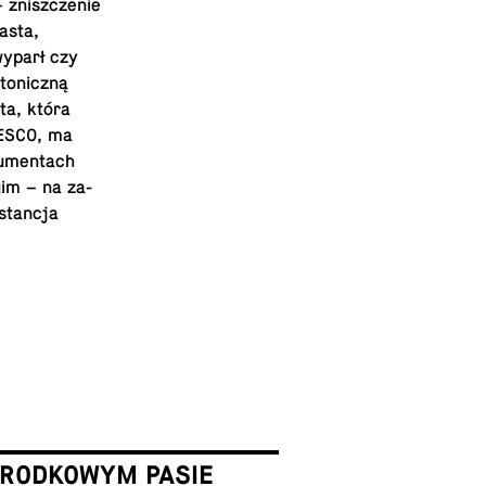
 znisz­cze­nie
asta,
 wyparł czy
to­nicz­ną
sta, która
UNESCO, ma
u­men­tach
ugim – na za­
­stan­cja
ŚRODKOWYM PASIE