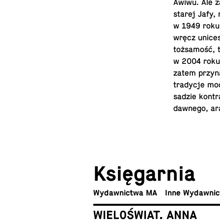
Awiwu. Ale za 
starej Jafy,
w 1949 roku o
wręcz uni­ce­s
toż­sa­mość, 
w 2004 roku z
zatem prz­yn­
tra­dy­cje mo
sa­dzie kon­tra
dawnego, ar
Księ­gar­nia
Wy­daw­nic­twa MA
Inne Wydawni
WIELOŚWIAT. ANNA