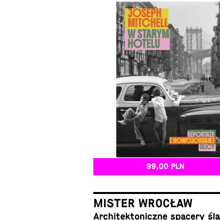
99,00 PLN
MISTER WROCŁAW
Ar­chi­tek­to­nicz­ne spacery ś