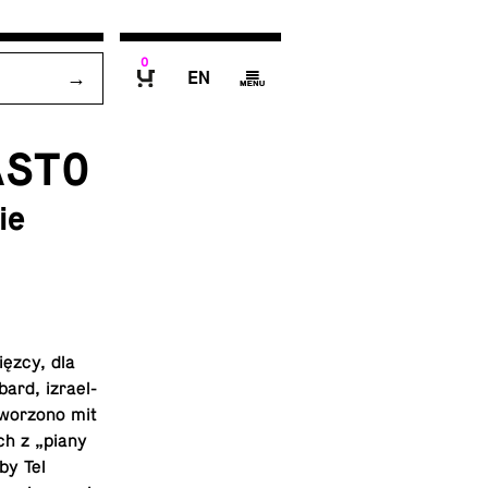
0
E
g
B
ASTO
ie
ęz­cy, dla
ard, izra­el­
wo­rzo­no mit
ach z „piany
by Tel