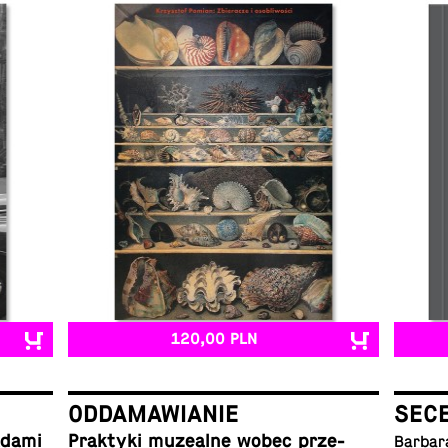
120,00 PLN
ODDAMAWIANIE
SEC
ladami
Prak­ty­ki mu­ze­al­ne wobec prze­
Barbar