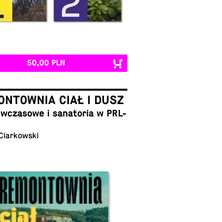
50,00 PLN
NTOWNIA CIAŁ I DUSZ
cza­so­we i sa­na­to­ria w PRL-
 Ciarkowski