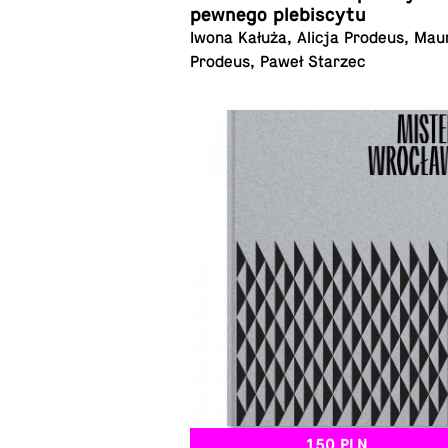
pewnego plebiscytu
Iwona Kałuża, Alicja Prodeus, Mau
Prodeus, Paweł Starzec
150 PLN