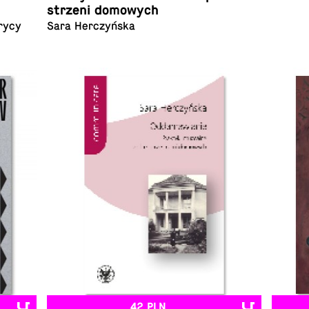
strze­ni domowych
rycy
Sara Herczyńska
42 PLN