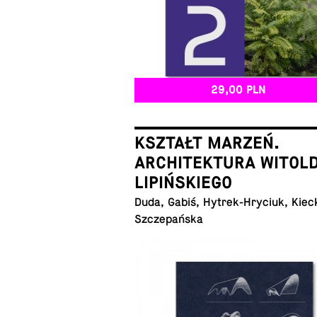
29,00 PLN
KSZTAŁT MARZEŃ.
ARCHITEKTURA WITOL
LIPIŃSKIEGO
Duda, Gabiś, Hy­trek-Hry­ciuk, Kiec
Szczepańska