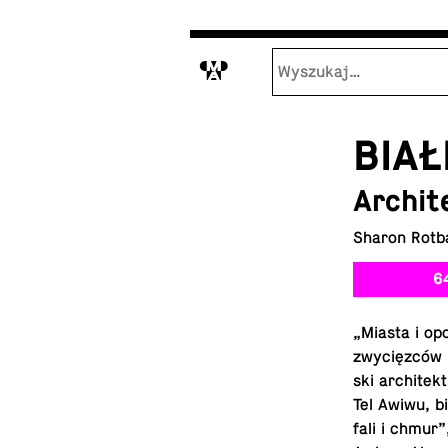
M
BIAŁ
Archit
Sharon Rotb
6
„Miasta i opo
zwy­cięz­ców 
ski ar­chi­te
Tel Awiwu, bi
fali i chmur”