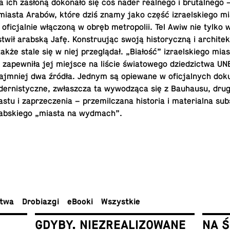
ich zasłoną do­ko­na­ło się coś nader re­al­ne­go i bru­tal­ne­go –
 miasta Arabów, które dziś znamy jako część izra­el­skie­go mi
fi­cjal­nie włą­czo­ną w obręb me­tro­po­lii. Tel Awiw nie tylko
twił arabską Jafę. Kon­stru­ując swoją hi­sto­rycz­ną i ar­chi­tek­
także stale się w niej prze­glą­dał. „Białość” izra­el­skie­go mia
a­pew­ni­ła jej miejsce na liście świa­to­we­go dzie­dzic­twa 
ajmniej dwa źródła. Jednym są opie­wa­ne w ofi­cjal­nych do­k
­der­ni­stycz­ne, zwłasz­cza ta wy­wo­dzą­ca się z Bau­hau­su, dr
­stu i za­prze­cze­nia – prze­mil­cza­na hi­sto­ria i ma­te­rial­na sub
ab­skie­go „miasta na wydmach”.
ctwa
Dro­bia­zgi
eBooki
Wszyst­kie
GDYBY. NIEZREALIZOWANE
NA 