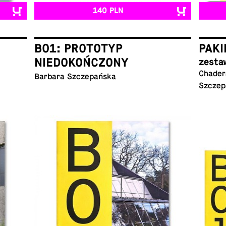
140 PLN
B01: PROTOTYP
PAKI
NIEDOKOŃCZONY
zesta
Chadera
Barbara Szczepańska
Szczep