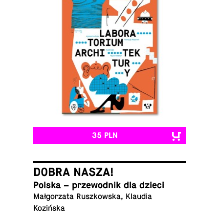
35 PLN
DOBRA NASZA!
Polska – prze­wod­nik dla dzieci
Mał­go­rza­ta Rusz­kow­ska, Klaudia
Kozińska