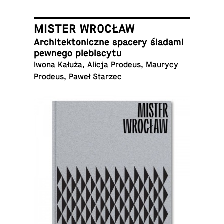
MISTER WROCŁAW
Ar­chi­tek­to­nicz­ne spacery śladami
pewnego plebiscytu
Iwona Kałuża, Alicja Prodeus, Maurycy
Prodeus, Paweł Starzec