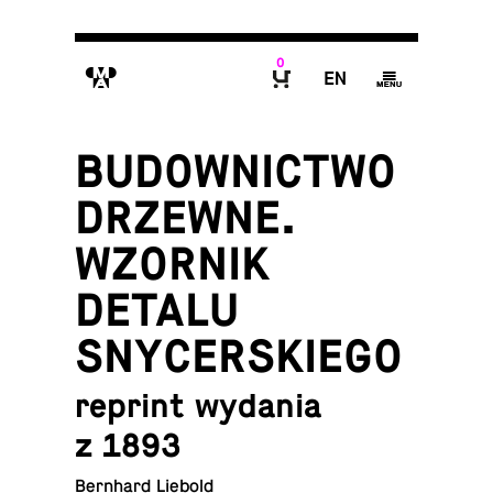
0
M
E
g
B
BUDOWNICTWO
DRZEWNE.
WZORNIK
DETALU
SNYCERSKIEGO
reprint wydania
z 1893
Bernhard Liebold