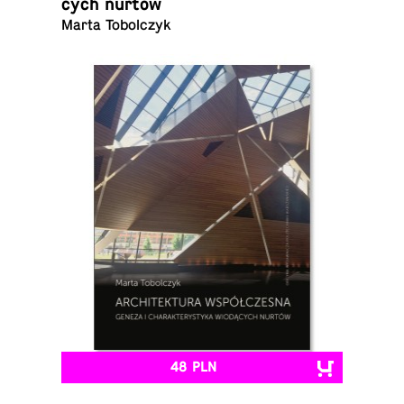
cych nurtów
Marta Tobolczyk
48 PLN