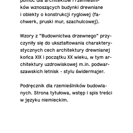
pomoc dla ar­chi­tek­tów i rze­mieśl­ni­
ków wzno­szą­cych budynki drew­nia­ne
i obiekty o kon­struk­cji ry­glo­wej (fa­
chwerk, pruski mur, szachulcowej).
Wzory z ”Bu­dow­nic­twa drzew­ne­go” przy­
czy­ni­ły się do ukształ­to­wa­nia cha­rak­te­ry­
stycz­nych cech ar­chi­tek­tu­ry drew­nia­nej
końca XIX i po­cząt­ku XX wieku, w tym ar­
chi­tek­tu­ry uzdro­wi­sko­wej m.​in. pod­war­
szaw­skich letnisk - stylu świdermajer.
Pod­ręcz­nik dla rze­mieśl­ni­ków bu­dow­la­
nych. Strona ty­tu­ło­wa, wstęp i spis treści
w języku niemieckim.