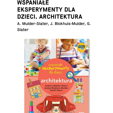
WSPANIAŁE
EKSPERYMENTY DLA
DZIECI. ARCHITEKTURA
A. Mul­der-Sla­ter, J. Blo­khu­is-Mul­der, G.
Slater