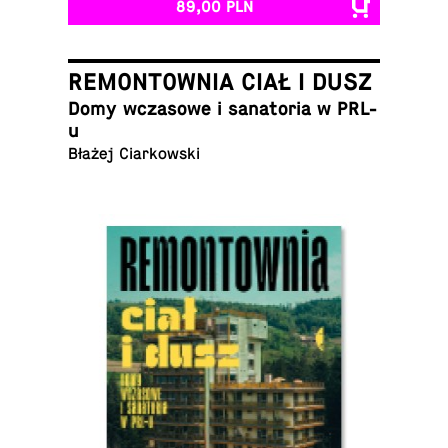
89,00 PLN
REMONTOWNIA CIAŁ I DUSZ
Domy wcza­so­we i sa­na­to­ria w PRL-
u
Błażej Ciarkowski