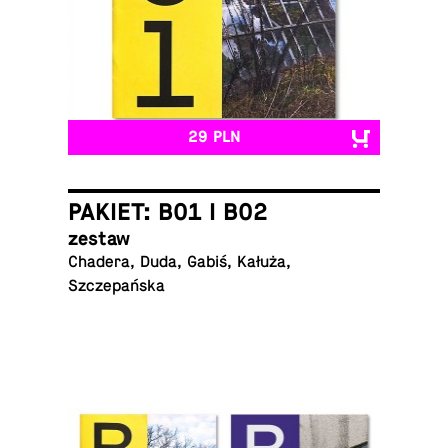
29 PLN
PAKIET: B01 I B02
zestaw
Chadera, Duda, Gabiś, Kałuża,
Szczepańska