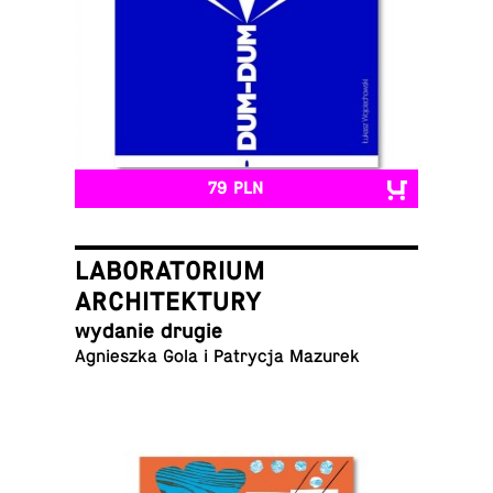
79 PLN
LABORATORIUM
ARCHITEKTURY
wydanie drugie
Agniesz­ka Gola i Pa­try­cja Mazurek