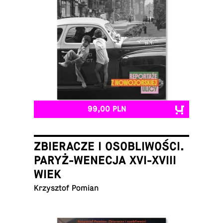
99,00 PLN
ZBIERACZE I OSOBLIWOŚCI.
PARYŻ-WENECJA XVI-XVIII
WIEK
Krzysz­tof Pomian