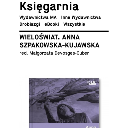
Księ­gar­nia
Wy­daw­nic­twa MA
Inne Wydawnictwa
Dro­bia­zgi
eBooki
Wszyst­kie
WIELOŚWIAT. ANNA
SZPAKOWSKA-KUJAWSKA
red. Mał­go­rza­ta Devosges-Cuber