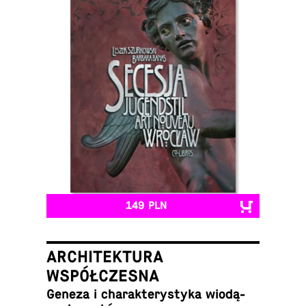
149 PLN
ARCHITEKTURA
WSPÓŁCZESNA
Geneza i cha­rak­te­ry­sty­ka wio­dą­