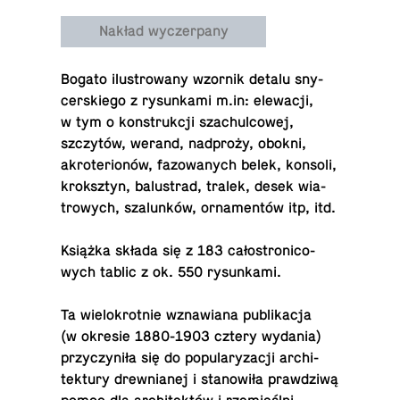
Nakład wyczerpany
Bogato ilu­stro­wa­ny wzornik detalu sny­
cer­skie­go z ry­sun­ka­mi m.​in: ele­wa­cji,
w tym o kon­struk­cji sza­chul­co­wej,
szczy­tów, werand, nad­pro­ży, obokni,
akro­te­rio­nów, fa­zo­wa­nych belek, konsoli,
kro­ksztyn, ba­lu­strad, tralek, desek wia­
tro­wych, sza­lun­ków, or­na­men­tów itp, itd.
Książka składa się z 183 ca­ło­stro­ni­co­
wych tablic z ok. 550 rysunkami.
Ta wie­lo­krot­nie wzna­wia­na pu­bli­ka­cja
(w okresie 1880-1903 cztery wydania)
przy­czy­ni­ła się do po­pu­la­ry­za­cji ar­chi­
tek­tu­ry drew­nia­nej i sta­no­wi­ła praw­dzi­wą