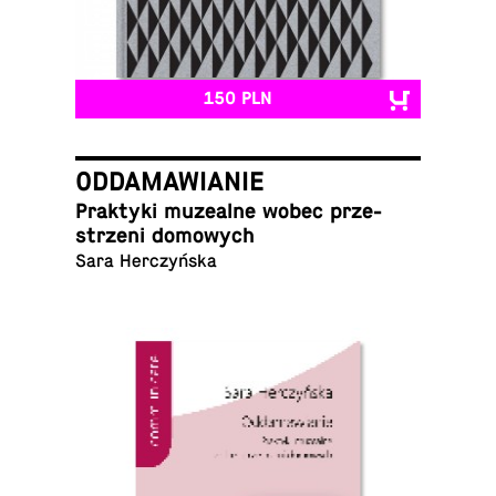
150 PLN
ODDAMAWIANIE
Prak­ty­ki mu­ze­al­ne wobec prze­
strze­ni domowych
Sara Herczyńska