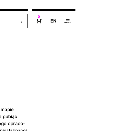
0
E
g
B
j mapie
ie gubiąc
e­go opra­co­
nie­słab­ną­cej