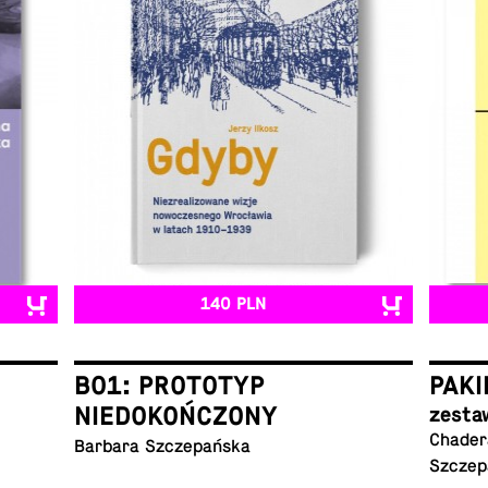
140 PLN
B01: PROTOTYP
PAKI
NIEDOKOŃCZONY
zesta
Chadera
Barbara Szczepańska
Szczep