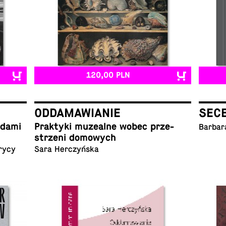
120,00 PLN
ODDAMAWIANIE
SEC
ladami
Prak­ty­ki mu­ze­al­ne wobec prze­
Barbar
strze­ni domowych
rycy
Sara Herczyńska