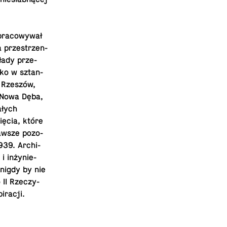
pra­co­wy­wał
a prze­strzen­
kłady prze­
ylko w sztan­
, Rzeszów,
k Nowa Dęba,
­łych
ę­cia, które
zawsze po­zo­
939. Ar­chi­
i in­ży­nie­
 nigdy by nie
 II Rze­czy­
iracji.