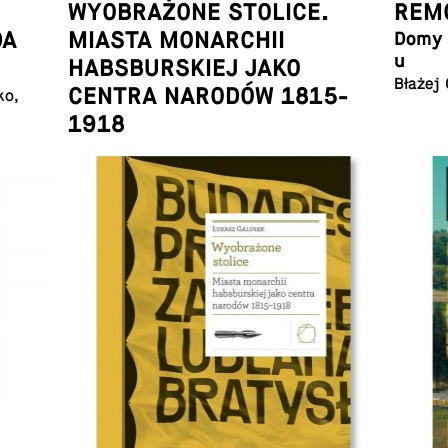
WYOBRAŻONE STOLICE.
REMO
DA
MIASTA MONARCHII
Domy w
u
HABSBURSKIEJ JAKO
Błażej
CENTRA NARODÓW 1815-
ko,
1918
Łukasz Galusek