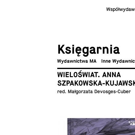
Współ­wy­daw­
Księ­gar­nia
Wy­daw­nic­twa MA
Inne Wydawni
WIELOŚWIAT. ANNA
SZPAKOWSKA-KUJAWS
red. Mał­go­rza­ta Devosges-Cuber