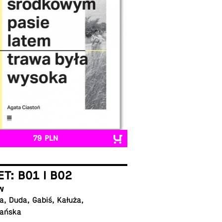
79 PLN
ET: B01 I B02
w
, Duda, Gabiś, Kałuża,
ańska