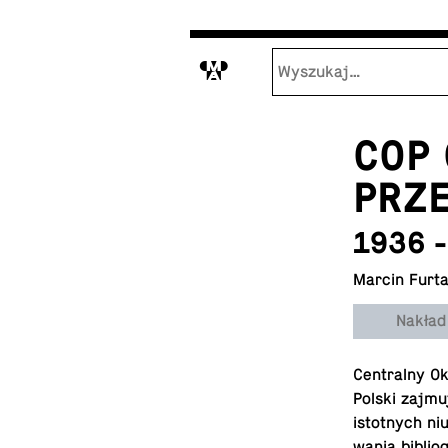
M
COP
PRZ
1936 
Marcin Furt
Nakład
Cen­tral­ny O
Polski zajmuj
istot­nych niu
wa­nia bi­blio