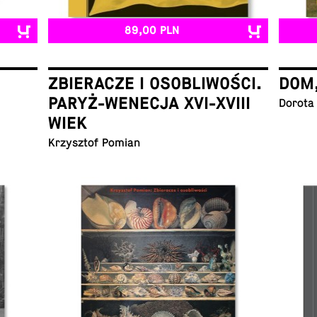
89,00 PLN
ZBIERACZE I OSOBLIWOŚCI.
DOM
PARYŻ-WENECJA XVI-XVIII
Dorota
WIEK
Krzysz­tof Pomian