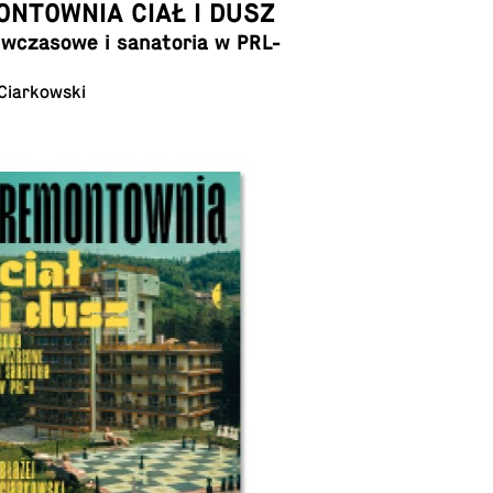
NTOWNIA CIAŁ I DUSZ
cza­so­we i sa­na­to­ria w PRL-
 Ciarkowski