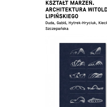
KSZTAŁT MARZEŃ.
ARCHITEKTURA WITOL
LIPIŃSKIEGO
Duda, Gabiś, Hy­trek-Hry­ciuk, Kiec
Szczepańska