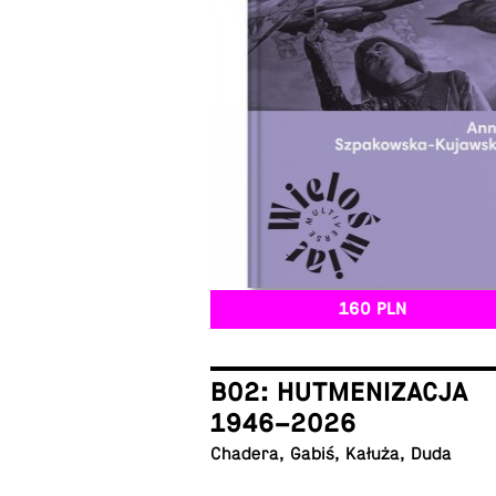
160 PLN
B02: HUTMENIZACJA
1946–2026
Chadera, Gabiś, Kałuża, Duda