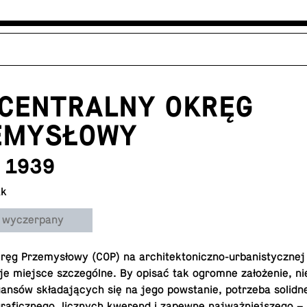
 CENTRALNY OKRĘG
EMYSŁOWY
- 1939
ak
 wyczerpany
kręg Prze­my­sło­wy (COP) na ar­chi­tek­to­nicz­no-urba­ni­stycz­ne
e miejsce szcze­gól­ne. By opisać tak ogromne za­ło­że­nie, n
­an­sów skła­da­ją­cych się na jego po­wsta­nie, po­trze­ba so­lid­n
­gra­ficz­ne­go, licz­nych kwerend i zapewne naj­waż­niej­sze­go – 