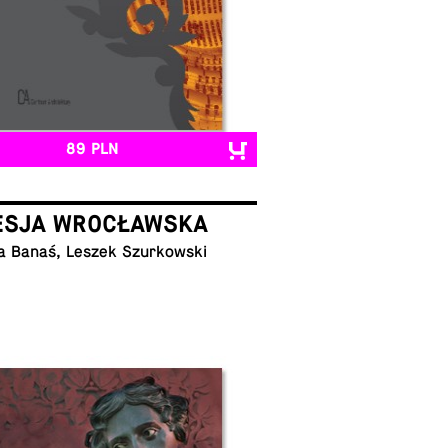
89 PLN
ESJA WROCŁAWSKA
a Banaś, Leszek Szurkowski