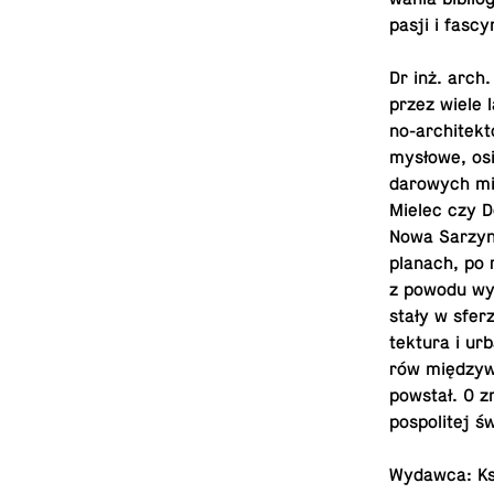
pasji i fa­sc
Dr inż. arch. 
przez wiele l
no-ar­chi­tek
my­sło­we, os
da­ro­wych m
Mielec czy D
Nowa Sarzyna,
planach, po r
z powodu wybu
sta­ły w sfer
tek­tu­ra i ur
rów mię­dzy­w
powstał. O zna
po­spo­li­tej
Wydawca: Ks