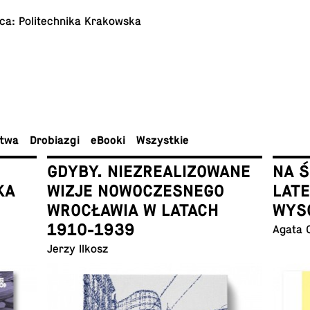
ca: Po­li­tech­ni­ka Krakowska
ctwa
Dro­bia­zgi
eBooki
Wszyst­kie
GDYBY. NIEZREALIZOWANE
NA 
KA
WIZJE NOWOCZESNEGO
LAT
WROCŁAWIA W LATACH
WYS
1910-1939
Agata 
Jerzy Ilkosz