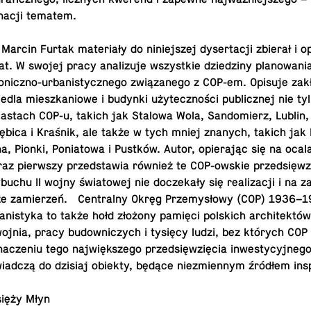
y­na­cji tematem.
Marcin Furtak ma­te­ria­ły do ni­niej­szej dy­ser­ta­cji zbierał i o
at. W swojej pracy ana­li­zu­je wszyst­kie dzie­dzi­ny pla­no­wa­ni
­to­nicz­no-urba­ni­stycz­ne­go zwią­za­ne­go z COP-em. Opisuje za
iedla miesz­ka­nio­we i budynki uży­tecz­no­ści pu­blicz­nej nie t
ia­stach COP-u, takich jak Stalowa Wola, San­do­mierz, Lublin
ębica i Kraśnik, ale także w tych mniej znanych, takich ja
 Pionki, Po­nia­to­wa i Pustków. Autor, opie­ra­jąc się na oca­la
az pierw­szy przed­sta­wia również te COP-owskie przed­się­wzi
chu II wojny świa­to­wej nie do­cze­ka­ły się re­ali­za­cji i na 
ze za­mie­rzeń. Cen­tral­ny Okręg Prze­my­sło­wy (COP) 1936–1
ba­ni­sty­ka to także hołd złożony pamięci pol­skich ar­chi­tek­tów 
oj­nia, pracy bu­dow­ni­czych i tysięcy ludzi, bez których COP
­cze­niu tego naj­więk­sze­go przed­się­wzię­cia in­we­sty­cyj­ne­go
 świad­czą do dzisiaj obiekty, będące nie­zmien­nym źródłem insp
ięży Młyn