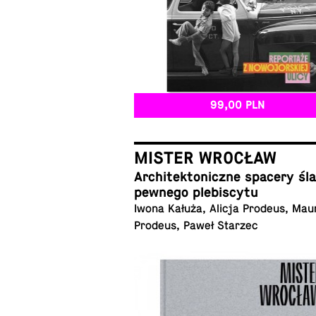
99,00 PLN
MISTER WROCŁAW
Ar­chi­tek­to­nicz­ne spacery ś
pewnego plebiscytu
Iwona Kałuża, Alicja Prodeus, Mau
Prodeus, Paweł Starzec