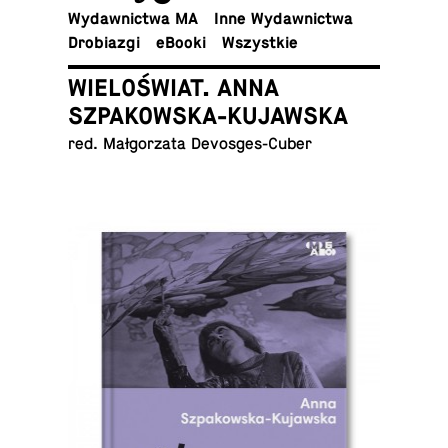
Wy­daw­nic­twa MA
Inne Wydawnictwa
Dro­bia­zgi
eBooki
Wszyst­kie
WIELOŚWIAT. ANNA
SZPAKOWSKA-KUJAWSKA
red. Mał­go­rza­ta Devosges-Cuber