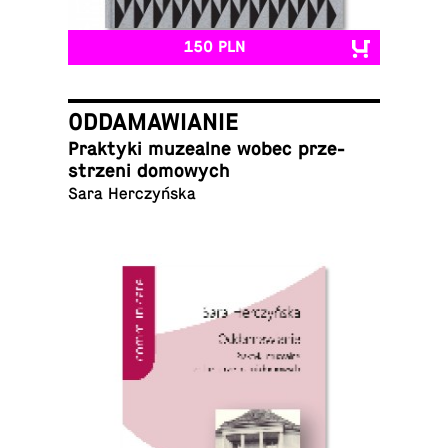
150 PLN
ODDAMAWIANIE
Prak­ty­ki mu­ze­al­ne wobec prze­
strze­ni domowych
Sara Herczyńska