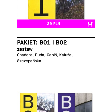
29 PLN
PAKIET: B01 I B02
zestaw
Chadera, Duda, Gabiś, Kałuża,
Szczepańska