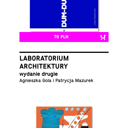
79 PLN
LABORATORIUM
ARCHITEKTURY
wydanie drugie
Agniesz­ka Gola i Pa­try­cja Mazurek