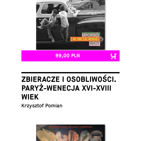
99,00 PLN
ZBIERACZE I OSOBLIWOŚCI.
PARYŻ-WENECJA XVI-XVIII
WIEK
Krzysz­tof Pomian