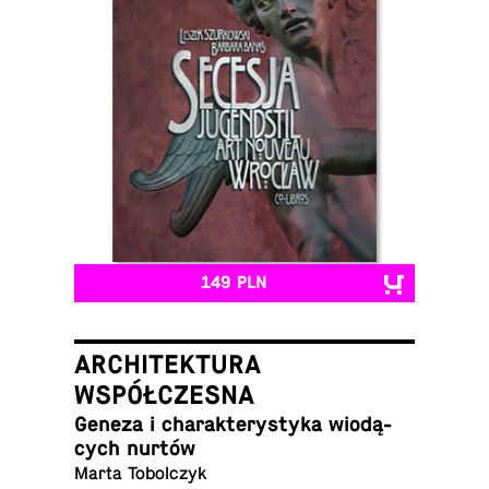
149 PLN
ARCHITEKTURA
WSPÓŁCZESNA
Geneza i cha­rak­te­ry­sty­ka wio­dą­
cych nurtów
Marta Tobolczyk