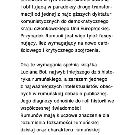
i ob­fi­tu­ją­cą w pa­ra­dok­sy drogę trans­for­
ma­cji od jednej z naj­cięż­szych dyk­ta­tur
ko­mu­ni­stycz­nych do de­mo­kra­tycz­ne­go
kraju człon­kow­skie­go Unii Eu­ro­pej­skiej.
Przy­pa­dek Rumunii jest więc tyleż fa­scy­
nu­ją­cy, ileż wy­ma­ga­ją­cy na nowo ca­ło­
ścio­we­go i kry­tycz­ne­go spojrzenia.
Oba te wy­ma­ga­nia spełnia książka
Luciana Boi, naj­wy­bit­niej­sze­go dziś hi­sto­
ry­ka ru­muń­skie­go, a zarazem jednego
z naj­waż­niej­szych in­te­lek­tu­ali­stów obec­
nych w ru­muń­skiej debacie pu­blicz­nej.
Jego dia­gno­zy od­no­śnie do roli hi­sto­rii we
współ­cze­snej świa­do­mo­ści
Rumunów mają klu­czo­we zna­cze­nie dla
ro­zu­mie­nia toż­sa­mo­ści ru­muń­skiej
dzisiaj oraz cha­rak­te­ru ru­muń­skiej