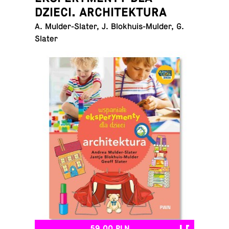
DZIECI. ARCHITEKTURA
A. Mul­der-Sla­ter, J. Blo­khu­is-Mul­der, G.
Slater
59,00 PLN