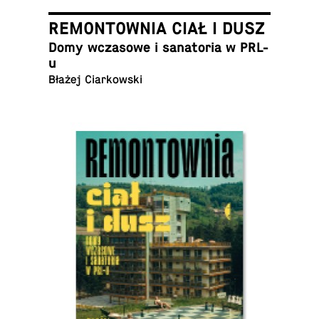
REMONTOWNIA CIAŁ I DUSZ
Domy wcza­so­we i sa­na­to­ria w PRL-
u
Błażej Ciarkowski