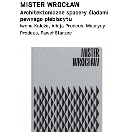
MISTER WROCŁAW
Ar­chi­tek­to­nicz­ne spacery śladami
pewnego plebiscytu
Iwona Kałuża, Alicja Prodeus, Maurycy
Prodeus, Paweł Starzec