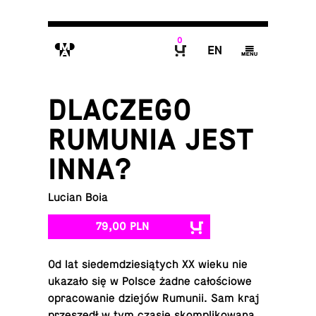
0
M
E
g
B
DLACZEGO
RUMUNIA JEST
INNA?
Lucian Boia
79,00 PLN
Od lat sie­dem­dzie­sią­tych XX wieku nie
ukazało się w Polsce żadne ca­ło­ścio­we
opra­co­wa­nie dziejów Rumunii. Sam kraj
prze­szedł w tym czasie skom­pli­ko­wa­ną