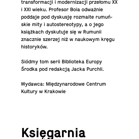
trans­for­ma­cji i mo­der­ni­za­cji prze­ło­mu XX
i XXI wieku. Pro­fe­sor Boia od­waż­nie
poddaje pod dys­ku­sję roz­ma­ite ru­muń­
skie mity i au­to­ste­re­oty­py, a o jego
książ­kach dys­ku­tu­je się w Rumunii
znacz­nie szerzej niż w na­uko­wym kręgu
historyków.
Siódmy tom serii Bi­blio­te­ka Europy
Środka pod re­dak­cją Jacka Purchli.
Wydawca: Mię­dzy­na­ro­do­we Centrum
Kultury w Kra­ko­wie
Księ­gar­nia