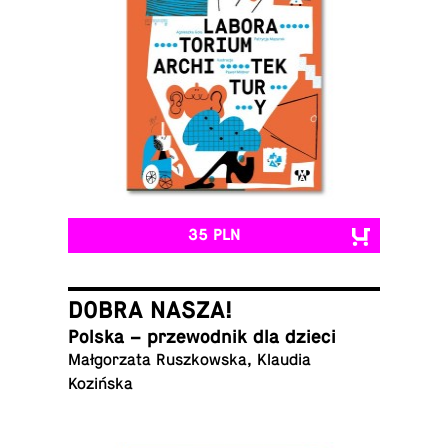
35 PLN
DOBRA NASZA!
Polska – prze­wod­nik dla dzieci
Mał­go­rza­ta Rusz­kow­ska, Klaudia
Kozińska