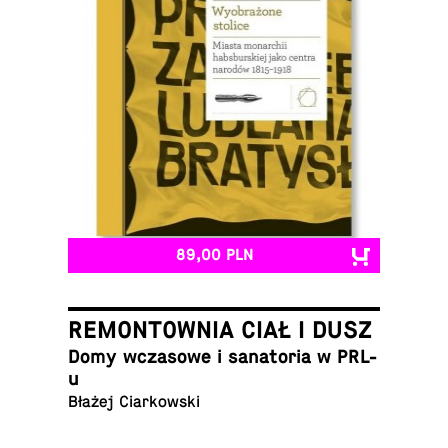
89,00 PLN
REMONTOWNIA CIAŁ I DUSZ
Domy wcza­so­we i sa­na­to­ria w PRL-
u
Błażej Ciarkowski