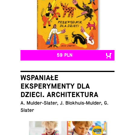
59 PLN
WSPANIAŁE
EKSPERYMENTY DLA
DZIECI. ARCHITEKTURA
A. Mul­der-Sla­ter, J. Blo­khu­is-Mul­der, G.
Slater