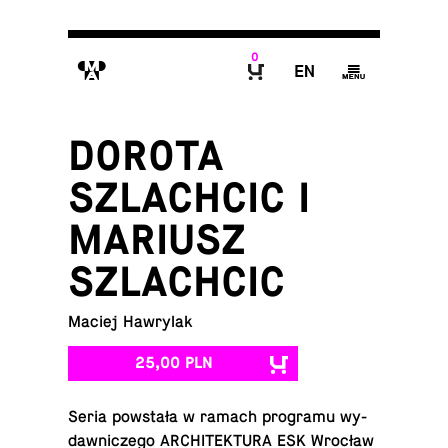
0
M
E
g
B
DOROTA
SZLACHCIC I
MARIUSZ
SZLACHCIC
Maciej Hawrylak
25,00 PLN
Seria po­wsta­ła w ramach pro­gra­mu wy­
daw­ni­cze­go AR­CHI­TEK­TU­RA ESK Wrocław