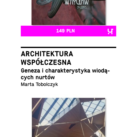
149 PLN
ARCHITEKTURA
WSPÓŁCZESNA
Geneza i cha­rak­te­ry­sty­ka wio­dą­
cych nurtów
Marta Tobolczyk