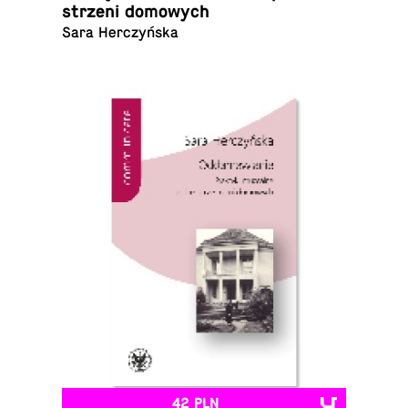
strze­ni domowych
Sara Herczyńska
42 PLN