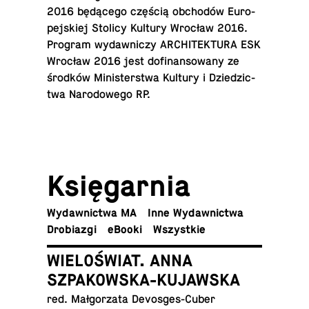
2016 bę­dą­ce­go częścią ob­cho­dów Eu­ro­
pej­skiej Stolicy Kultury Wrocław 2016.
Program wy­daw­ni­czy AR­CHI­TEK­TU­RA ESK
Wrocław 2016 jest do­fi­nan­so­wa­ny ze
środków Mi­ni­ster­stwa Kultury i Dzie­dzic­
twa Na­ro­do­we­go RP.
Księ­gar­nia
Wy­daw­nic­twa MA
Inne Wydawnictwa
Dro­bia­zgi
eBooki
Wszyst­kie
WIELOŚWIAT. ANNA
SZPAKOWSKA-KUJAWSKA
red. Mał­go­rza­ta Devosges-Cuber