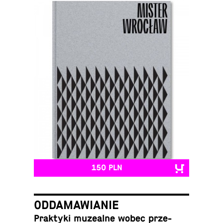
150 PLN
ODDAMAWIANIE
Prak­ty­ki mu­ze­al­ne wobec prze­