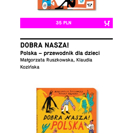
35 PLN
DOBRA NASZA!
Polska – prze­wod­nik dla dzieci
Mał­go­rza­ta Rusz­kow­ska, Klaudia
Kozińska