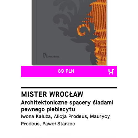
89 PLN
MISTER WROCŁAW
Ar­chi­tek­to­nicz­ne spacery śladami
pewnego plebiscytu
Iwona Kałuża, Alicja Prodeus, Maurycy
Prodeus, Paweł Starzec