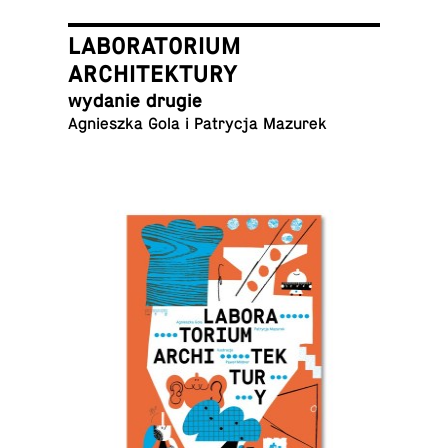
LABORATORIUM
ARCHITEKTURY
wydanie drugie
Agniesz­ka Gola i Pa­try­cja Mazurek