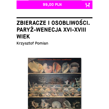
99,00 PLN
ZBIERACZE I OSOBLIWOŚCI.
PARYŻ-WENECJA XVI-XVIII
WIEK
Krzysz­tof Pomian