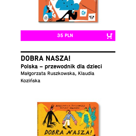
35 PLN
DOBRA NASZA!
Polska – prze­wod­nik dla dzieci
Mał­go­rza­ta Rusz­kow­ska, Klaudia
Kozińska