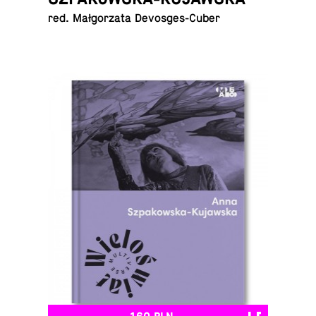
red. Mał­go­rza­ta Devosges-Cuber