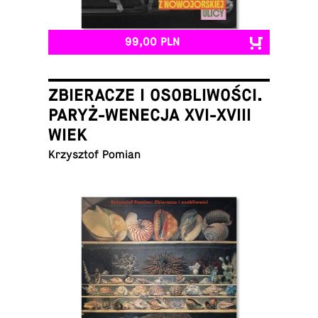
99,00 PLN
ZBIERACZE I OSOBLIWOŚCI.
PARYŻ-WENECJA XVI-XVIII
WIEK
Krzysz­tof Pomian