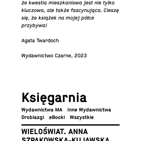
że kwestia miesz­ka­nio­wa jest nie tylko
klu­czo­wa, ale także fa­scy­nu­ją­ca. Cieszę
się, że książek na mojej półce
przybywa!
Agata Twardoch
Wy­daw­nic­two Czarne, 2023
Księ­gar­nia
Wy­daw­nic­twa MA
Inne Wydawnictwa
Dro­bia­zgi
eBooki
Wszyst­kie
WIELOŚWIAT. ANNA
SZPAKOWSKA-KUJAWSKA