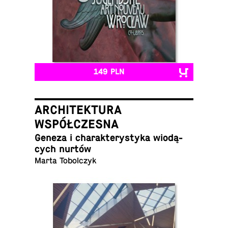
149 PLN
ARCHITEKTURA
WSPÓŁCZESNA
Geneza i cha­rak­te­ry­sty­ka wio­dą­
cych nurtów
Marta Tobolczyk