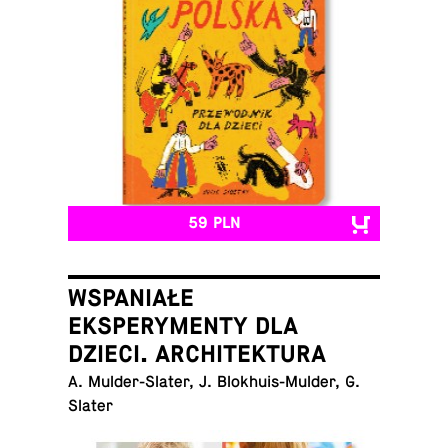
59 PLN
WSPANIAŁE
EKSPERYMENTY DLA
DZIECI. ARCHITEKTURA
A. Mul­der-Sla­ter, J. Blo­khu­is-Mul­der, G.
Slater