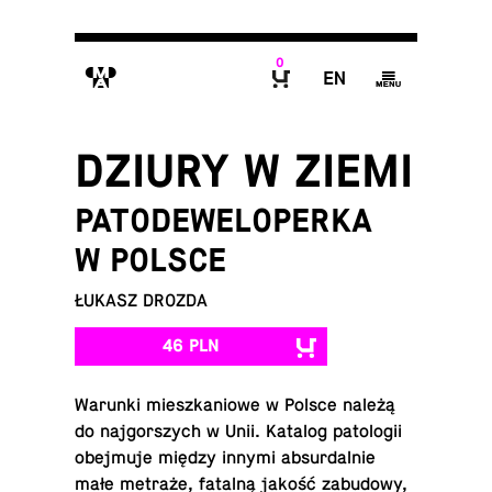
0
M
E
g
B
DZIURY W ZIEMI
PATODEWELOPERKA
W POLSCE
ŁUKASZ DROZDA
46 PLN
Warunki miesz­ka­nio­we w Polsce należą
do naj­gor­szych w Unii. Katalog pa­to­lo­gii
obej­mu­je między innymi ab­sur­dal­nie
małe metraże, fatalną jakość za­bu­do­wy,