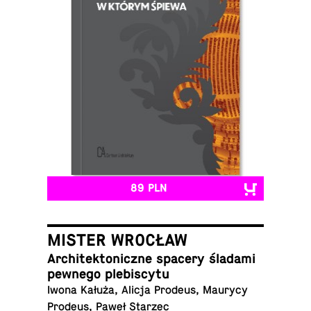
89 PLN
MISTER WROCŁAW
Ar­chi­tek­to­nicz­ne spacery śladami
pewnego plebiscytu
Iwona Kałuża, Alicja Prodeus, Maurycy
Prodeus, Paweł Starzec