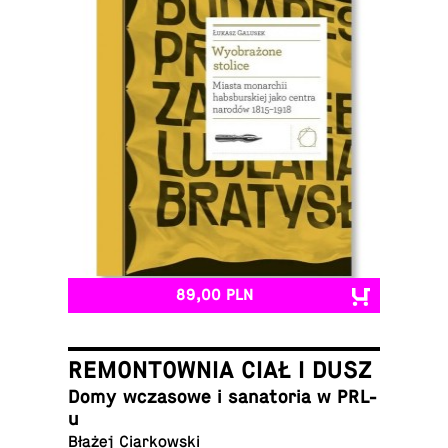
89,00 PLN
REMONTOWNIA CIAŁ I DUSZ
Domy wcza­so­we i sa­na­to­ria w PRL-
u
Błażej Ciarkowski