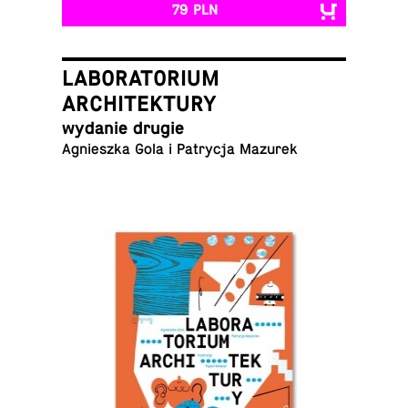
79 PLN
LABORATORIUM
ARCHITEKTURY
wydanie drugie
Agniesz­ka Gola i Pa­try­cja Mazurek