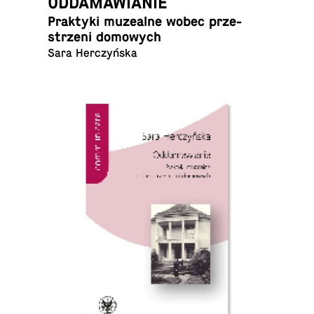
ODDAMAWIANIE
Prak­ty­ki mu­ze­al­ne wobec prze­
strze­ni domowych
Sara Herczyńska