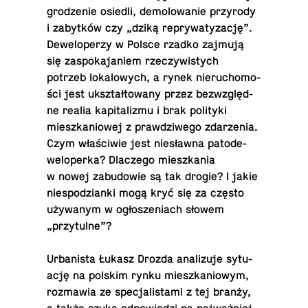
gro­dze­nie osiedli, de­mo­lo­wa­nie przy­ro­dy
i za­byt­ków czy „dziką re­pry­wa­ty­za­cję”.
De­we­lo­pe­rzy w Polsce rzadko zajmują
się za­spo­ka­ja­niem rze­czy­wi­stych
potrzeb lo­ka­lo­wych, a rynek nie­ru­cho­mo­
ści jest ukształ­to­wa­ny przez bez­względ­
ne realia ka­pi­ta­li­zmu i brak po­li­ty­ki
miesz­ka­nio­wej z praw­dzi­we­go zda­rze­nia.
Czym wła­ści­wie jest nie­sław­na pa­to­de­
we­lo­per­ka? Dla­cze­go miesz­ka­nia
w nowej za­bu­do­wie są tak drogie? I jakie
nie­spo­dzian­ki mogą kryć się za często
uży­wa­nym w ogło­sze­niach słowem
„przytulne”?
Urba­ni­sta Łukasz Drozda ana­li­zu­je sy­tu­
ację na polskim rynku miesz­ka­nio­wym,
roz­ma­wia ze spe­cja­li­sta­mi z tej branży,