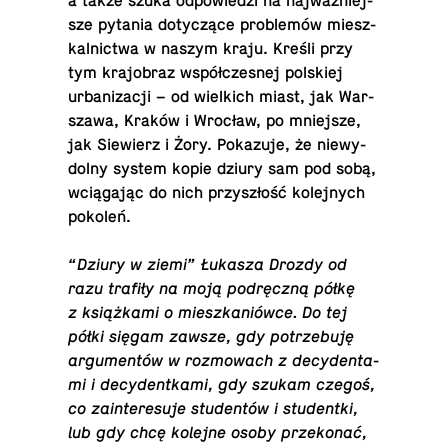
a także szuka od­po­wie­dzi na naj­waż­niej­
sze pytania do­ty­czą­ce pro­ble­mów miesz­
kal­nic­twa w naszym kraju. Kreśli przy
tym kra­jo­braz współ­cze­snej pol­skiej
urba­ni­za­cji – od wiel­kich miast, jak War­
sza­wa, Kraków i Wrocław, po mniej­sze,
jak Sie­wierz i Żory. Po­ka­zu­je, że nie­wy­
dol­ny system kopie dziury sam pod sobą,
wcią­ga­jąc do nich przy­szłość ko­lej­nych
pokoleń.
“Dziury w ziemi” Łukasza Drozdy od
razu trafiły na moją pod­ręcz­ną półkę
z książ­ka­mi o miesz­ka­niów­ce. Do tej
półki sięgam zawsze, gdy po­trze­bu­ję
ar­gu­men­tów w roz­mo­wach z de­cy­den­ta­
mi i de­cy­dent­ka­mi, gdy szukam czegoś,
co za­in­te­re­su­je stu­den­tów i stu­dent­ki,
lub gdy chcę kolejne osoby prze­ko­nać,