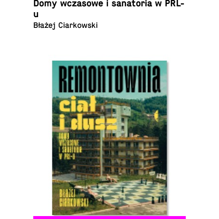
Domy wcza­so­we i sa­na­to­ria w PRL-
u
Błażej Ciarkowski