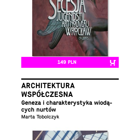
149 PLN
ARCHITEKTURA
WSPÓŁCZESNA
Geneza i cha­rak­te­ry­sty­ka wio­dą­
cych nurtów
Marta Tobolczyk