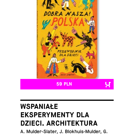
59 PLN
WSPANIAŁE
EKSPERYMENTY DLA
DZIECI. ARCHITEKTURA
A. Mul­der-Sla­ter, J. Blo­khu­is-Mul­der, G.