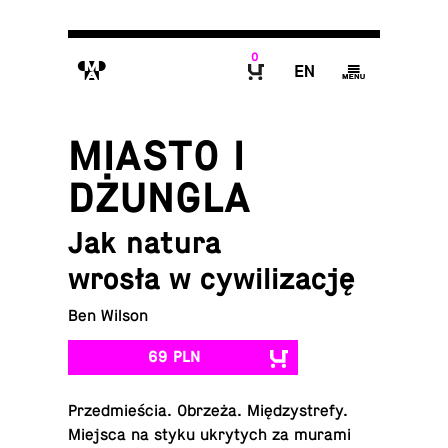
0
M
E
g
B
MIASTO I
DŻUNGLA
Jak natura
wrosła w cywilizację
Ben Wilson
69 PLN
Przed­mie­ścia. Obrzeża. Mię­dzy­stre­fy.
Miejsca na styku ukry­tych za murami