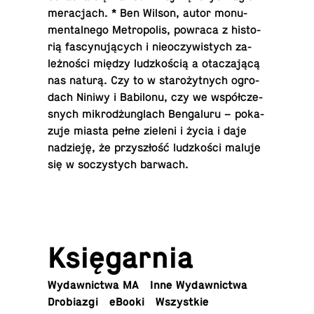
me­ra­cjach. * Ben Wilson, autor mo­nu­
men­tal­ne­go Me­tro­po­lis, powraca z hi­sto­
rią fa­scy­nu­ją­cych i nie­oczy­wi­stych za­
leż­no­ści między ludz­ko­ścią a ota­cza­ją­cą
nas naturą. Czy to w sta­ro­żyt­nych ogro­
dach Niniwy i Ba­bi­lo­nu, czy we współ­cze­
snych mi­kro­dżun­glach Ben­ga­lu­ru – po­ka­
zu­je miasta pełne zieleni i życia i daje
na­dzie­ję, że przy­szłość ludz­ko­ści maluje
się w so­czy­stych barwach.
Księ­gar­nia
Wy­daw­nic­twa MA
Inne Wydawnictwa
Dro­bia­zgi
eBooki
Wszyst­kie