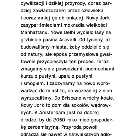
cy­wi­li­za­cji i dzikiej przy­ro­dy, coraz bar­
dziej za­własz­cza­nej przez czło­wie­ka
i coraz mniej go chro­nią­cej. Nowy Jork
zasypał śmie­cia­mi mo­kra­dła wiel­ko­ści
Man­hat­ta­nu. Nowe Delhi wycięło lasy na
grzbie­cie pasma Ara­val­li. Od tysięcy lat
bu­do­wa­li­śmy miasta, żeby od­dzie­lić się
od natury, ale epoka prze­my­sło­wa gwał­
tow­nie przy­spie­szy­ła ten proces. Teraz
zmagamy się z po­wo­dzia­mi, po­dmu­cha­mi
kurzu z pustyni, upału z pustyni
i smogiem. I za­czy­na­my na nowo wpro­
wa­dzać do miast to, co wcze­śniej z nich
wy­rzu­ca­li­śmy. Do Bris­ba­ne wróciły koale.
Nowy Jork to dom dla sokołów wę­drow­
nych. A Am­ster­dam jest na dobrej
drodze, by do 2050 roku mieć go­spo­dar­
kę ze­ro­emi­syj­ną. Przy­ro­da powoli
odradza się nawet w naj­więk­szych aglo­