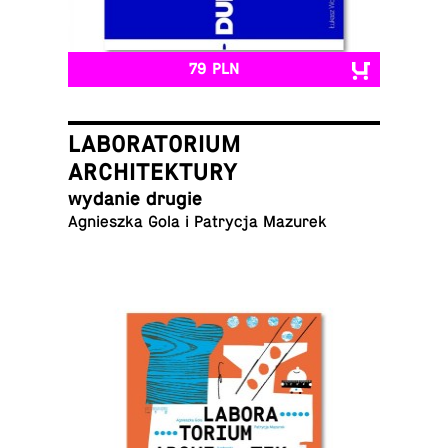
79 PLN
LABORATORIUM
ARCHITEKTURY
wydanie drugie
Agniesz­ka Gola i Pa­try­cja Mazurek