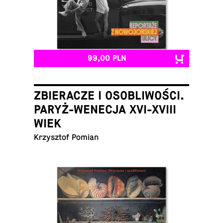
99,00 PLN
ZBIERACZE I OSOBLIWOŚCI.
PARYŻ-WENECJA XVI-XVIII
WIEK
Krzysz­tof Pomian