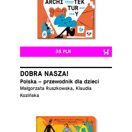
35 PLN
DOBRA NASZA!
Polska – prze­wod­nik dla dzieci
Mał­go­rza­ta Rusz­kow­ska, Klaudia
Kozińska