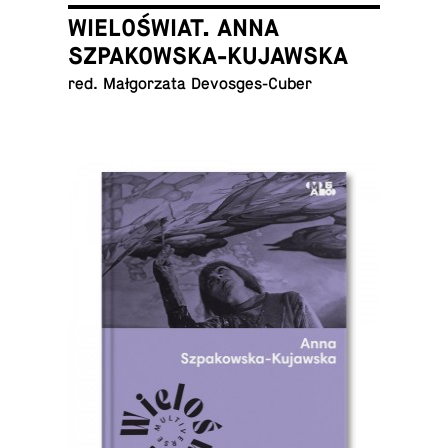
WIELOŚWIAT. ANNA
SZPAKOWSKA-KUJAWSKA
red. Mał­go­rza­ta Devosges-Cuber