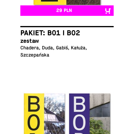
29 PLN
PAKIET: B01 I B02
zestaw
Chadera, Duda, Gabiś, Kałuża,
Szczepańska