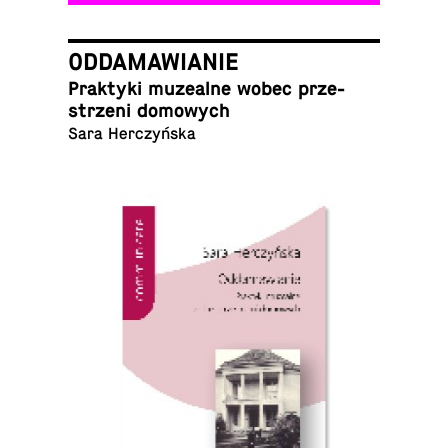
ODDAMAWIANIE
Prak­ty­ki mu­ze­al­ne wobec prze­
strze­ni domowych
Sara Herczyńska