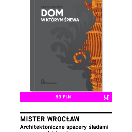
89 PLN
MISTER WROCŁAW
Ar­chi­tek­to­nicz­ne spacery śladami