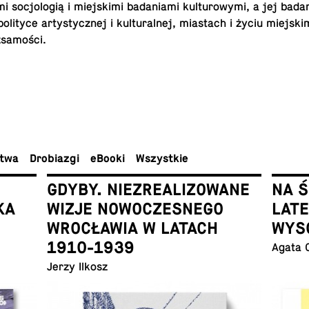
so­cjo­lo­gią i miej­ski­mi ba­da­nia­mi kul­tu­ro­wy­mi, a jej bad
po­li­ty­ce ar­ty­stycz­nej i kul­tu­ral­nej, mia­stach i życiu miej­sk
sa­mo­ści.
ctwa
Dro­bia­zgi
eBooki
Wszyst­kie
GDYBY. NIEZREALIZOWANE
NA 
KA
WIZJE NOWOCZESNEGO
LAT
WROCŁAWIA W LATACH
WYS
1910-1939
Agata 
Jerzy Ilkosz