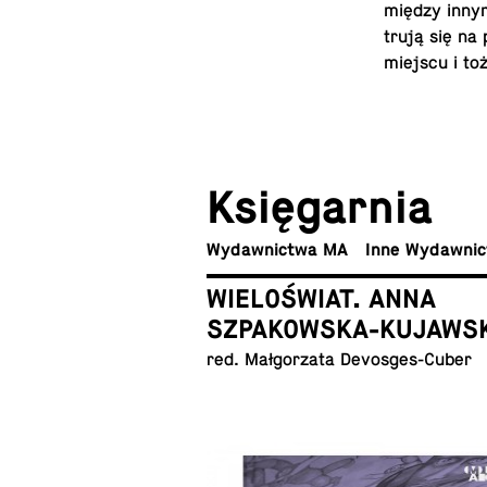
między innymi 
tru­ją się na 
miejscu i toż­
Księ­gar­nia
Wy­daw­nic­twa MA
Inne Wydawni
WIELOŚWIAT. ANNA
SZPAKOWSKA-KUJAWS
red. Mał­go­rza­ta Devosges-Cuber