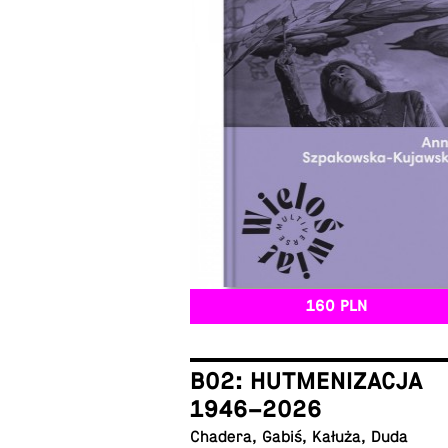
160 PLN
B02: HUTMENIZACJA
1946–2026
Chadera, Gabiś, Kałuża, Duda