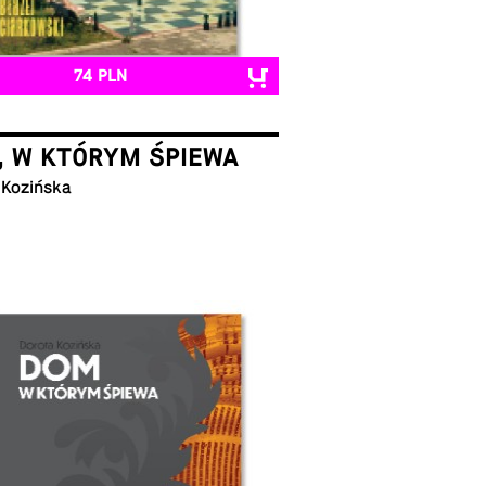
74 PLN
, W KTÓRYM ŚPIEWA
 Kozińska