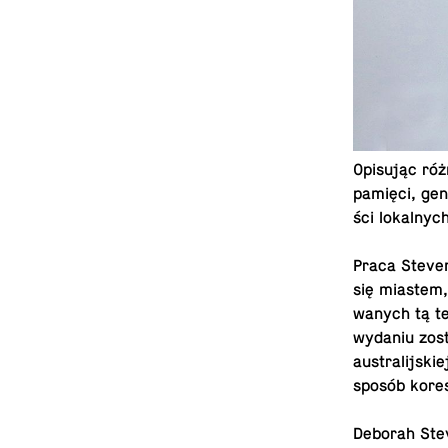
Opi­su­jąc róż
pamięci, gen­t
ści lo­kal­ny
Praca Ste­ven
się miastem, p
wa­nych tą te­
wydaniu zosta
au­stra­lij­sk
sposób ko­re­
Deborah Ste­v