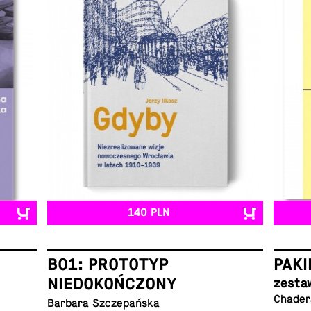
140 PLN
B01: PROTOTYP
PAKI
NIEDOKOŃCZONY
zesta
Chadera
Barbara Szczepańska