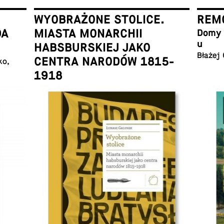
WYOBRAŻONE STOLICE.
REMO
DA
MIASTA MONARCHII
Domy w
u
HABSBURSKIEJ JAKO
Błażej
CENTRA NARODÓW 1815-
ko,
1918
Łukasz Galusek