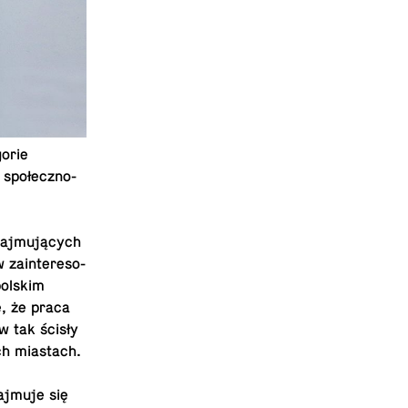
o­rie
 spo­łecz­no­
aj­mu­ją­cych
za­in­te­re­so­
 polskim
ne, że praca
 w tak ścisły
ich miastach.
Zajmuje się