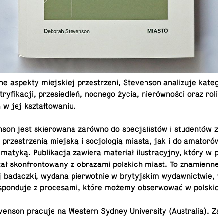
ne aspekty miej­skiej prze­strze­ni, Ste­ven­son ana­li­zu­je ka­te­g
ry­fi­ka­cji, prze­sie­dleń, nocnego życia, nie­rów­no­ści oraz roli
ch w jej kształtowaniu.
­son jest skie­ro­wa­na zarówno do spe­cja­li­stów i stu­den­tów z
rze­strze­nią miejską i so­cjo­lo­gią miasta, jak i do ama­to­rów 
ma­ty­ką. Pu­bli­ka­cja zawiera ma­te­riał ilu­stra­cyj­ny, który w
ł skon­fron­to­wa­ny z ob­ra­za­mi pol­skich miast. To zna­mien­
iej ba­dacz­ki, wydana pier­wot­nie w bry­tyj­skim wy­daw­nic­twie,
spon­du­je z pro­ce­sa­mi, które możemy ob­ser­wo­wać w pol­sk
en­son pracuje na Western Sydney Uni­ver­si­ty (Au­stra­lia). 