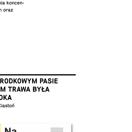
ania kon­cen­
im oraz
ŚRODKOWYM PASIE
EM TRAWA BYŁA
OKA
Ciastoń