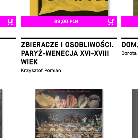
89,00 PLN
ZBIERACZE I OSOBLIWOŚCI.
DOM
PARYŻ-WENECJA XVI-XVIII
Dorota
WIEK
Krzysz­tof Pomian