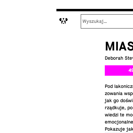
M
MIA
Deborah Ste
4
Pod la­ko­nic
zo­wa­nia wsp
jak go do­świa
rząd­ku­je, po
wie­dzi te mo
emo­cjo­nal­ne
Po­ka­zu­je j