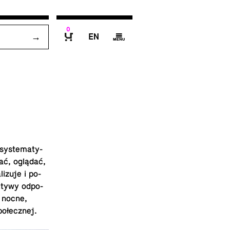
0
E
g
B
sys­te­ma­ty­
tać, oglądać,
i­zu­je i po­
k­ty­wy od­po­
, nocne,
o­łecz­nej.