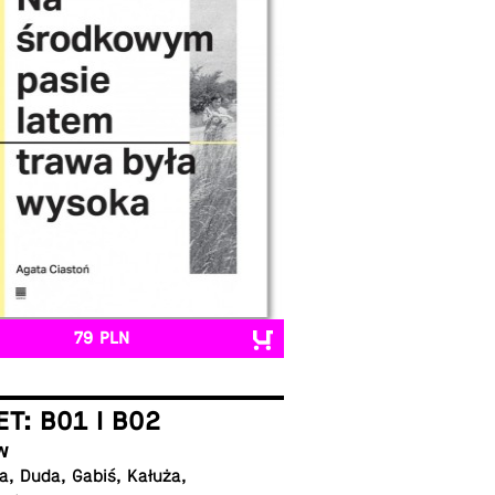
79 PLN
ET: B01 I B02
w
, Duda, Gabiś, Kałuża,