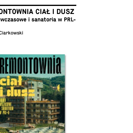
NTOWNIA CIAŁ I DUSZ
cza­so­we i sa­na­to­ria w PRL-
 Ciarkowski