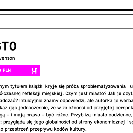
STO
venson
9 PLN
z­nym tytułem książki kryje się próba spro­ble­ma­ty­zo­wa­nia i u
ół­cze­snej re­flek­sji miej­skiej. Czym jest miasto? Jak je czy
d­czać? In­tu­icyj­nie znamy od­po­wie­dzi, ale autorka je wer­ba­l
­ka­zu­jąc jed­no­cze­śnie, że w za­leż­no­ści od przy­ję­tej per­spe
gą – i mają prawo – być różne. Przy­bli­ża miasto co­dzien­ne
; przy­glą­da się jego glo­bal­no­ści od strony eko­no­micz­nej i sp
ako prze­strzeń prze­pły­wu kodów kultury.