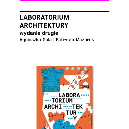
LABORATORIUM
ARCHITEKTURY
wydanie drugie
Agniesz­ka Gola i Pa­try­cja Mazurek