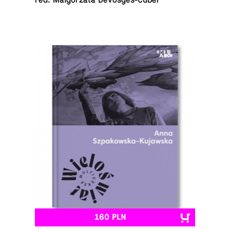
red. Mał­go­rza­ta Devosges-Cuber
160 PLN