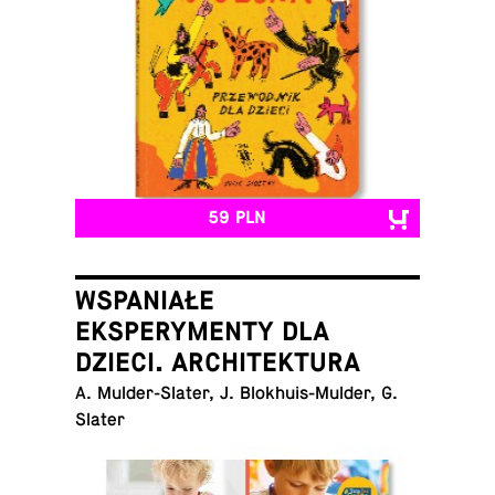
59 PLN
WSPANIAŁE
EKSPERYMENTY DLA
DZIECI. ARCHITEKTURA
A. Mul­der-Sla­ter, J. Blo­khu­is-Mul­der, G.
Slater