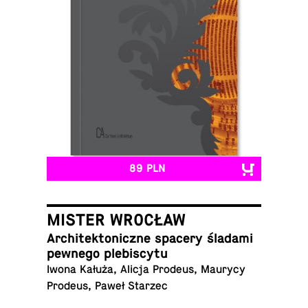
89 PLN
MISTER WROCŁAW
Ar­chi­tek­to­nicz­ne spacery śladami
pewnego plebiscytu
Iwona Kałuża, Alicja Prodeus, Maurycy
Prodeus, Paweł Starzec