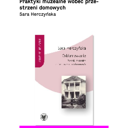
Prak­ty­ki mu­ze­al­ne wobec prze­
strze­ni domowych
Sara Herczyńska