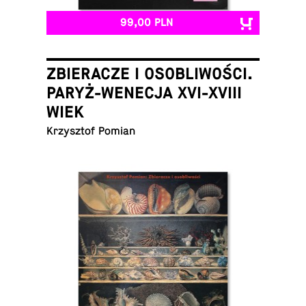
99,00 PLN
ZBIERACZE I OSOBLIWOŚCI.
PARYŻ-WENECJA XVI-XVIII
WIEK
Krzysz­tof Pomian