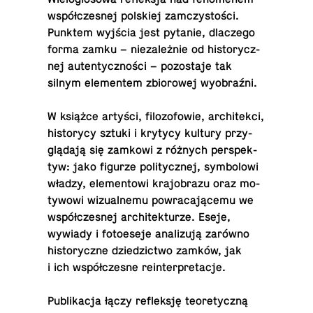
współ­cze­snej pol­skiej za­mczy­sto­ści.
Punktem wyjścia jest pytanie, dla­cze­go
forma zamku – nie­za­leż­nie od hi­sto­rycz­
nej au­ten­tycz­no­ści – po­zo­sta­je tak
silnym ele­men­tem zbio­ro­wej wyobraźni.
W książce artyści, fi­lo­zo­fo­wie, ar­chi­tek­ci,
hi­sto­ry­cy sztuki i krytycy kultury przy­
glą­da­ją się zamkowi z różnych per­spek­
tyw: jako figurze po­li­tycz­nej, sym­bo­lo­wi
władzy, ele­men­to­wi kra­jo­bra­zu oraz mo­
ty­wo­wi wi­zu­al­ne­mu po­wra­ca­ją­ce­mu we
współ­cze­snej ar­chi­tek­tu­rze. Eseje,
wywiady i fo­to­ese­je ana­li­zu­ją zarówno
hi­sto­rycz­ne dzie­dzic­two zamków, jak
i ich współ­cze­sne reinterpretacje.
Pu­bli­ka­cja łączy re­flek­sję teo­re­tycz­ną