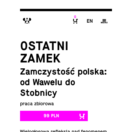
0
M
E
g
B
OSTATNI
ZAMEK
Zamczystość polska:
od Wawelu do
Stobnicy
praca zbiorowa
99 PLN
Wie­lo­gło­so­wa re­flek­sja nad fe­no­me­nem