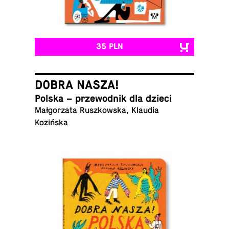
35 PLN
DOBRA NASZA!
Polska – prze­wod­nik dla dzieci
Mał­go­rza­ta Rusz­kow­ska, Klaudia
Kozińska