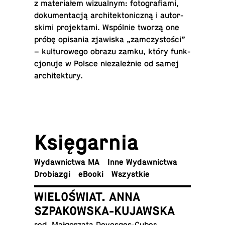
z ma­te­ria­łem wi­zu­al­nym: fo­to­gra­fia­mi,
do­ku­men­ta­cją ar­chi­tek­to­nicz­ną i au­tor­
ski­mi pro­jek­ta­mi. Wspól­nie tworzą one
próbę opi­sa­nia zja­wi­ska „za­mczy­sto­ści”
– kul­tu­ro­we­go obrazu zamku, który funk­
cjo­nu­je w Polsce nie­za­leż­nie od samej
architektury.
Księ­gar­nia
Wy­daw­nic­twa MA
Inne Wydawnictwa
Dro­bia­zgi
eBooki
Wszyst­kie
WIELOŚWIAT. ANNA
SZPAKOWSKA-KUJAWSKA