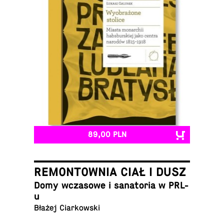
89,00 PLN
REMONTOWNIA CIAŁ I DUSZ
Domy wcza­so­we i sa­na­to­ria w PRL-
u
Błażej Ciarkowski