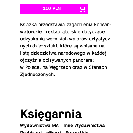
110 PLN
Książka przed­sta­wia za­gad­nie­nia kon­ser­
wa­tor­skie i re­stau­ra­tor­skie do­ty­czą­ce
od­zy­ska­nia wszel­kich walorów ar­ty­stycz­
nych dzieł sztuki, które są wpisane na
listę dzie­dzic­twa na­ro­do­we­go w każdej
oj­czyź­nie opi­sy­wa­nych panoram:
w Polsce, na Wę­grzech oraz w Stanach
Zjednoczonych.
Księ­gar­nia
Wy­daw­nic­twa MA
Inne Wydawnictwa
Dro­bia­zgi
eBooki
Wszyst­kie