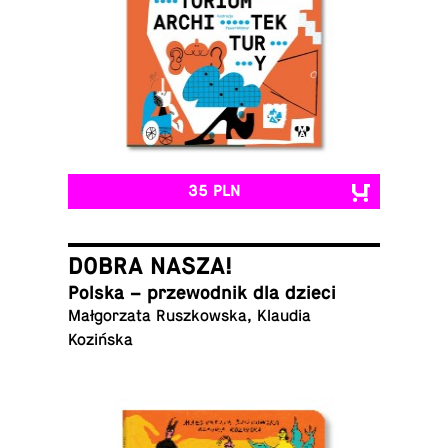
35 PLN
DOBRA NASZA!
Polska – prze­wod­nik dla dzieci
Mał­go­rza­ta Rusz­kow­ska, Klaudia
Kozińska