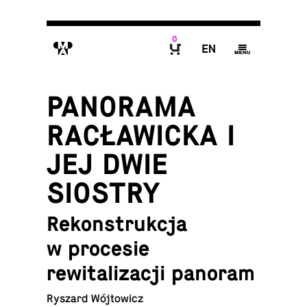
0
M
E
g
B
PANORAMA
RACŁAWICKA I
JEJ DWIE
SIOSTRY
Rekonstrukcja
w procesie
rewitalizacji panoram
Ryszard Wójtowicz