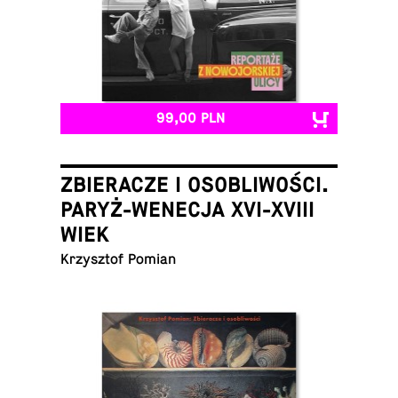
99,00 PLN
ZBIERACZE I OSOBLIWOŚCI.
PARYŻ-WENECJA XVI-XVIII
WIEK
Krzysz­tof Pomian