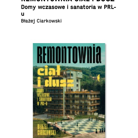
Domy wcza­so­we i sa­na­to­ria w PRL-
u
Błażej Ciarkowski