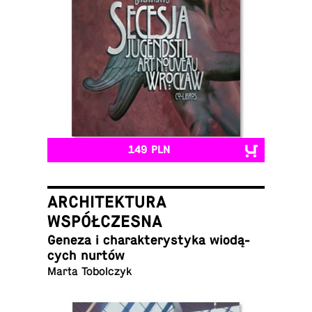
149 PLN
ARCHITEKTURA
WSPÓŁCZESNA
Geneza i cha­rak­te­ry­sty­ka wio­dą­
cych nurtów
Marta Tobolczyk