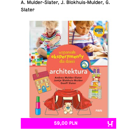
A. Mul­der-Sla­ter, J. Blo­khu­is-Mul­der, G.
Slater
59,00 PLN