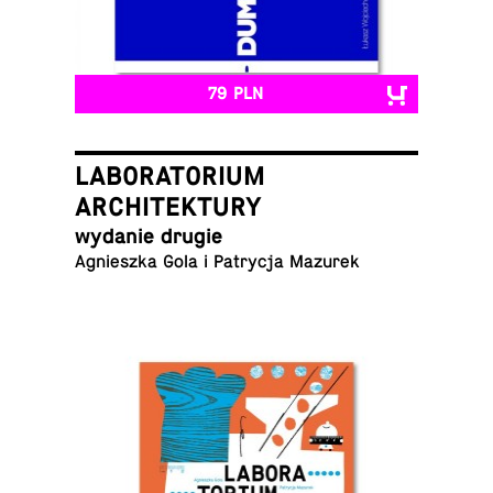
79 PLN
LABORATORIUM
ARCHITEKTURY
wydanie drugie
Agniesz­ka Gola i Pa­try­cja Mazurek