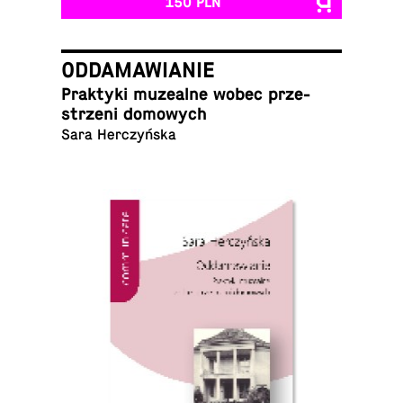
150 PLN
ODDAMAWIANIE
Prak­ty­ki mu­ze­al­ne wobec prze­
strze­ni domowych
Sara Herczyńska