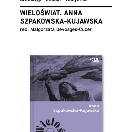
WIELOŚWIAT. ANNA
SZPAKOWSKA-KUJAWSKA
red. Mał­go­rza­ta Devosges-Cuber