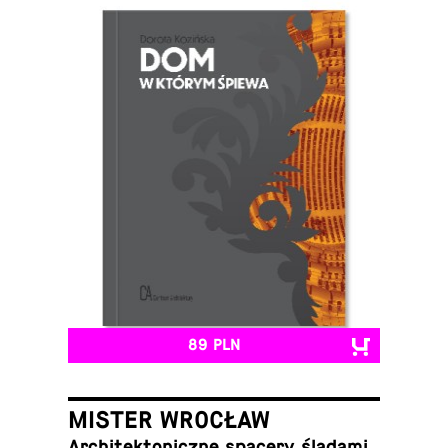
89 PLN
MISTER WROCŁAW
Ar­chi­tek­to­nicz­ne spacery śladami