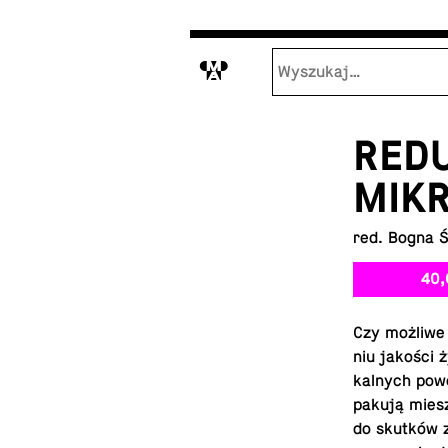
M
RED
MIK
red. Bogna 
40,
Czy możliwe j
niu jakości 
kal­nych po­wo
pakują miesz­k
do skutków za­t