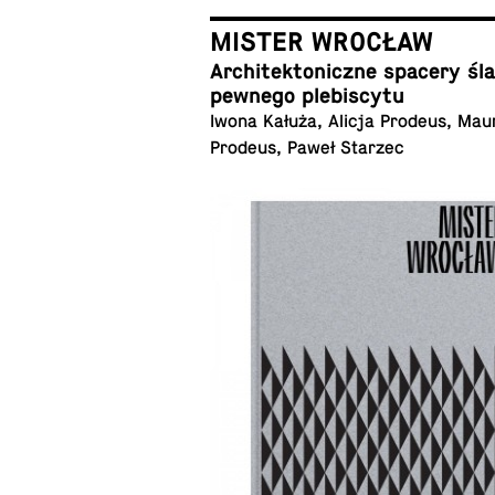
MISTER WROCŁAW
Ar­chi­tek­to­nicz­ne spacery ś
pewnego plebiscytu
Iwona Kałuża, Alicja Prodeus, Mau
Prodeus, Paweł Starzec