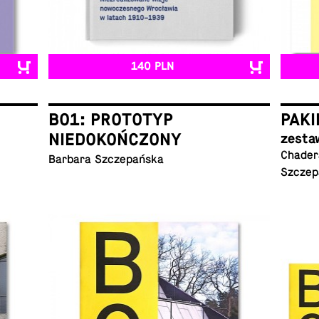
140 PLN
B01: PROTOTYP
PAKI
NIEDOKOŃCZONY
zesta
Chadera
Barbara Szczepańska
Szczep