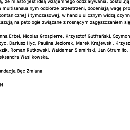
ją, że miasto jest ideą wza­jem­ne­go od­dzia­ły­wa­nia, po­stu­lu­ją
mul­ti­sen­su­al­nym od­bio­rze prze­strze­ni, do­ce­nia­ją wagę pro­
 spon­ta­nicz­nej i tym­cza­so­wej, w handlu ulicz­nym widzą czynn
­zu­ją na pa­to­lo­gie zwią­za­ne z ro­sną­cym za­gęsz­cza­niem si
na Erbel, Nicolas Gro­spier­re, Krzysz­tof Gut­frań­ski, Szymo
c, Dariusz Hyc, Paulina Je­zio­rek, Marek Kra­jew­ski, Krzysz­
zik, Roman Rut­kow­ski, Wal­de­mar Sie­miń­ski, Jan Stru­mił­ło,
lek­san­dra Wasilkowska.
n­da­cja Bęc Zmiana
EN