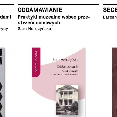
ODDAMAWIANIE
SEC
ladami
Prak­ty­ki mu­ze­al­ne wobec prze­
Barbar
strze­ni domowych
rycy
Sara Herczyńska