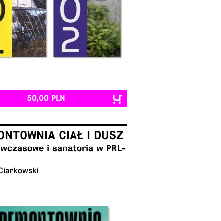
50,00 PLN
NTOWNIA CIAŁ I DUSZ
cza­so­we i sa­na­to­ria w PRL-
 Ciarkowski