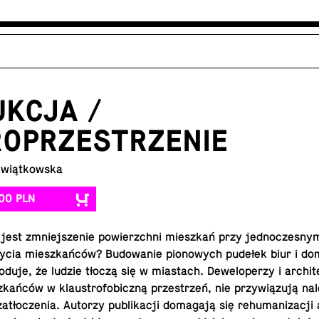
UKCJA /
ROPRZESTRZENIE
Świątkowska
00 PLN
est zmniej­sze­nie po­wierzch­ni miesz­kań przy jed­no­cze­snym
życia miesz­kań­ców? Bu­do­wa­nie pio­no­wych pudełek biur i 
­du­je, że ludzie tłoczą się w mia­stach. De­we­lo­pe­rzy i ar­chi­t
ań­ców w klau­stro­fo­bicz­ną prze­strzeń, nie przy­wią­zu­ją na­l
ło­cze­nia. Autorzy pu­bli­ka­cji do­ma­ga­ją się re­hu­ma­ni­za­cji ar