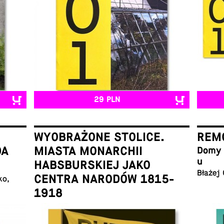
29 PLN
WYOBRAŻONE STOLICE.
REMO
DA
MIASTA MONARCHII
Domy w
u
HABSBURSKIEJ JAKO
Błażej
CENTRA NARODÓW 1815-
ko,
1918
Łukasz Galusek