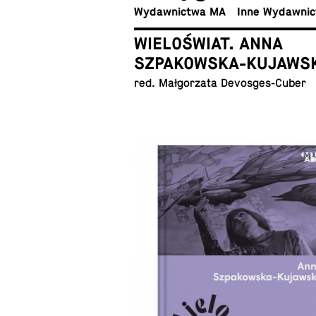
Wy­daw­nic­twa MA
Inne Wydawni
WIELOŚWIAT. ANNA
SZPAKOWSKA-KUJAWS
red. Mał­go­rza­ta Devosges-Cuber