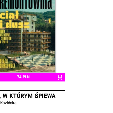
74 PLN
, W KTÓRYM ŚPIEWA
 Kozińska