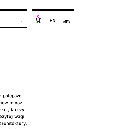
0
E
g
B
 po­lep­sze­
domów miesz­
ek­ci, którzy
e­ży­tej wagi
­chi­tek­tu­ry,