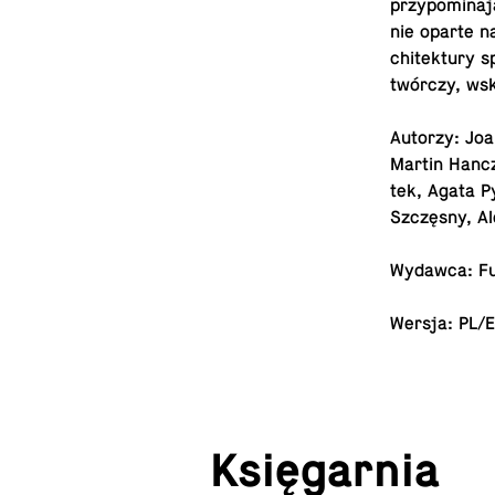
przy­po­mi­na­
nie oparte na 
chi­tek­tu­ry
twór­czy, wska
Autorzy: Joan
Martin Hanczy
tek, Agata Py
Szczę­sny, A
Wydawca: Fu
Wersja: PL/
Księ­gar­nia