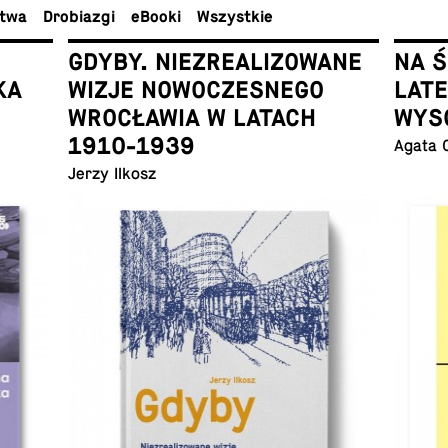
ctwa
Dro­bia­zgi
eBooki
Wszyst­kie
GDYBY. NIEZREALIZOWANE
NA 
KA
WIZJE NOWOCZESNEGO
LAT
WROCŁAWIA W LATACH
WYS
1910-1939
Agata 
Jerzy Ilkosz