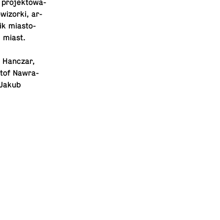
 pro­jek­to­wa­
wi­zor­ki, ar­
ik mia­sto­
ę miast.
n Hanczar,
tof Na­wra­
 Jakub