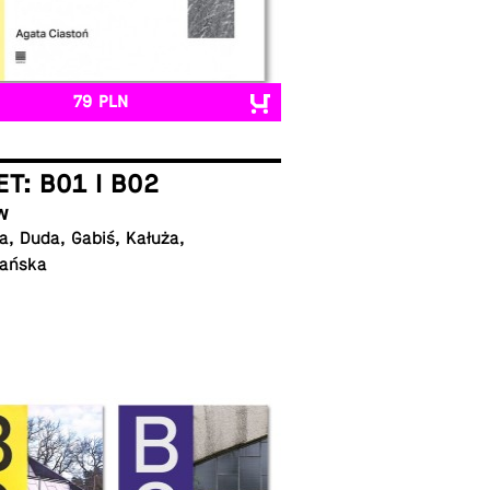
79 PLN
ET: B01 I B02
w
, Duda, Gabiś, Kałuża,
ańska