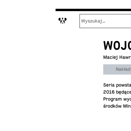
M
WOJ
Maciej Hawr
Nakład
Seria po­wst
2016 bę­dą­ce
Program wy­da
środków Mi­ni­