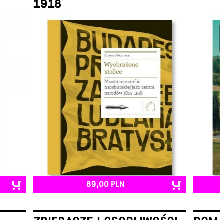
1918
Łukasz Galusek
89,00 PLN