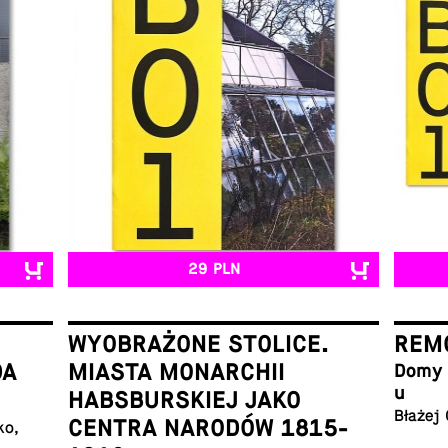
29 PLN
WYOBRAŻONE STOLICE.
REMO
DA
MIASTA MONARCHII
Domy w
u
HABSBURSKIEJ JAKO
Błażej
CENTRA NARODÓW 1815-
ko,