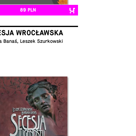
89 PLN
ESJA WROCŁAWSKA
a Banaś, Leszek Szurkowski