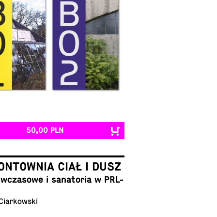
50,00 PLN
NTOWNIA CIAŁ I DUSZ
cza­so­we i sa­na­to­ria w PRL-
 Ciarkowski