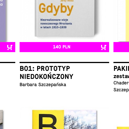
140 PLN
B01: PROTOTYP
PAKI
NIEDOKOŃCZONY
zesta
Chadera
Barbara Szczepańska
Szczep