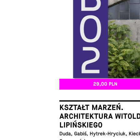
29,00 PLN
KSZTAŁT MARZEŃ.
ARCHITEKTURA WITOL
LIPIŃSKIEGO
Duda, Gabiś, Hy­trek-Hry­ciuk, Kiec