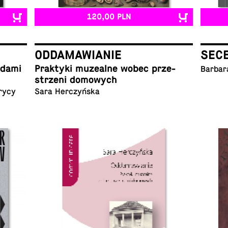
120,00 PLN
ODDAMAWIANIE
SEC
ladami
Prak­ty­ki mu­ze­al­ne wobec prze­
Barbar
strze­ni domowych
rycy
Sara Herczyńska