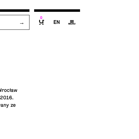
0
E
g
B
 Wrocław
w 2016.
wa­ny ze