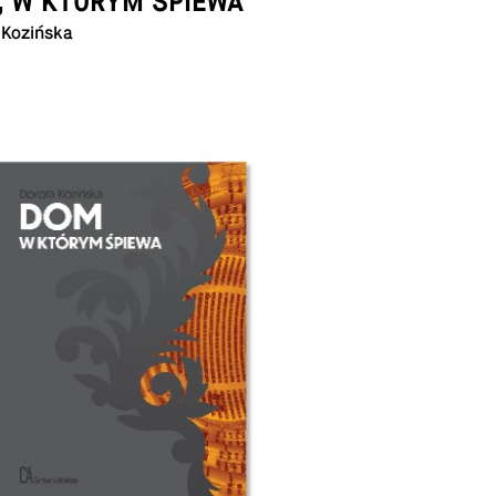
, W KTÓRYM ŚPIEWA
 Kozińska