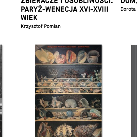
ZBIERACZE I OSOBLIWOŚCI.
DOM
PARYŻ-WENECJA XVI-XVIII
Dorota
WIEK
Krzysz­tof Pomian