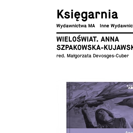
Księ­gar­nia
Wy­daw­nic­twa MA
Inne Wydawni
WIELOŚWIAT. ANNA
SZPAKOWSKA-KUJAWS
red. Mał­go­rza­ta Devosges-Cuber