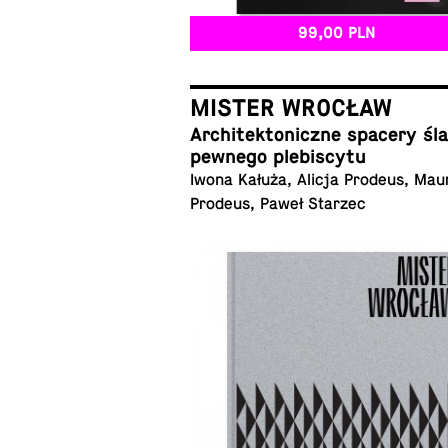
99,00 PLN
MISTER WROCŁAW
Ar­chi­tek­to­nicz­ne spacery ś
pewnego plebiscytu
Iwona Kałuża, Alicja Prodeus, Mau
Prodeus, Paweł Starzec