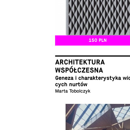
150 PLN
ARCHITEKTURA
WSPÓŁCZESNA
Geneza i cha­rak­te­ry­sty­ka wi
cych nurtów
Marta Tobolczyk