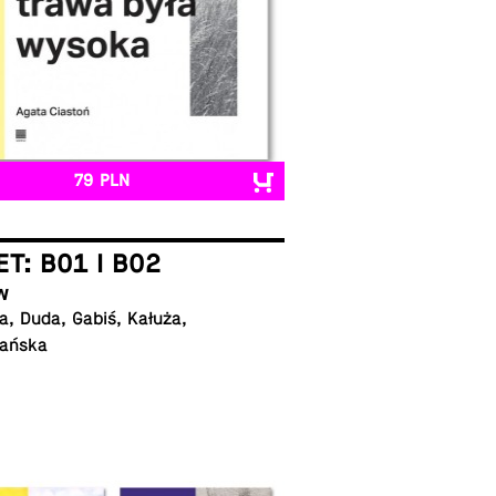
79 PLN
ET: B01 I B02
w
, Duda, Gabiś, Kałuża,
ańska