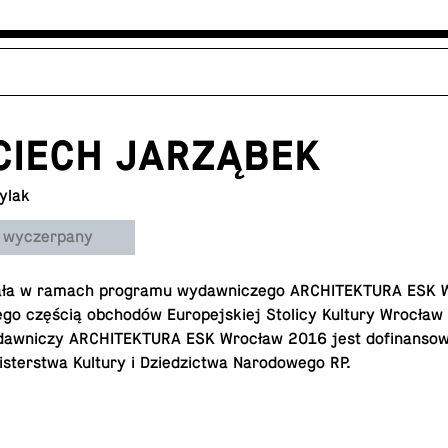
CIECH JARZĄBEK
ylak
 wyczerpany
a­ła w ramach pro­gra­mu wy­daw­ni­cze­go AR­CHI­TEK­TU­RA ESK
­go częścią ob­cho­dów Eu­ro­pej­skiej Stolicy Kultury Wrocła
w­ni­czy AR­CHI­TEK­TU­RA ESK Wrocław 2016 jest do­fi­nan­so­
ster­stwa Kultury i Dzie­dzic­twa Na­ro­do­we­go RP.