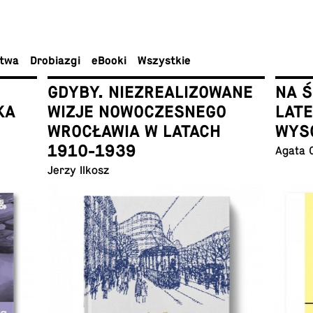
ctwa
Dro­bia­zgi
eBooki
Wszyst­kie
GDYBY. NIEZREALIZOWANE
NA 
KA
WIZJE NOWOCZESNEGO
LAT
WROCŁAWIA W LATACH
WYS
1910-1939
Agata 
Jerzy Ilkosz