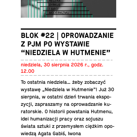
BLOK #22 | OPROWADZANIE
Z PJM PO WYSTAWIE
“NIEDZIELA W HUTMENIE”
nie­dzie­la, 30 sierp­nia 2026 r., godz.
12.00
To ostat­nia nie­dzie­la… żeby zo­ba­czyć
wystawę „Nie­dzie­la w Hut­me­nie”! Już 30
sierp­nia, w ostatni dzień trwania eks­po­
zy­cji, za­pra­sza­my na opro­wa­dza­nie ku­
ra­tor­skie. O hi­sto­rii po­wsta­nia Hutmenu,
idei hu­ma­ni­za­cji pracy oraz sojuszu
świata sztuki z prze­my­słem ciężkim opo­
wie­dzą Agata Gabiś, Iwona