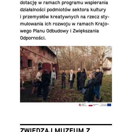
dotację w ramach pro­gra­mu wspie­ra­nia
dzia­łal­no­ści pod­mio­tów sektora kultury
i prze­my­słów kre­atyw­nych na rzecz sty­
mu­lo­wa­nia ich rozwoju w ramach Kra­jo­
we­go Planu Od­bu­do­wy i Zwięk­sza­nia
Odporności.
ZWIEDZAJ MUZEUM Z