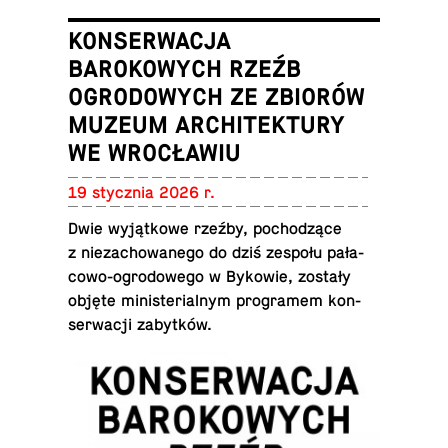
KONSERWACJA
BAROKOWYCH RZEŹB
OGRODOWYCH ZE ZBIORÓW
MUZEUM ARCHITEKTURY
WE WROCŁAWIU
19 stycz­nia 2026 r.
Dwie wy­jąt­ko­we rzeźby, po­cho­dzą­ce
z nie­za­cho­wa­ne­go do dziś zespołu pa­ła­
co­wo-ogro­do­we­go w Bykowie, zostały
objęte mi­ni­ste­rial­nym pro­gra­mem kon­
ser­wa­cji zabytków.