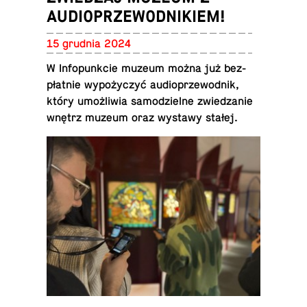
AUDIOPRZEWODNIKIEM!
15 grudnia 2024
W In­fo­punk­cie muzeum można już bez­
płat­nie wy­po­ży­czyć au­dio­prze­wod­nik,
który umoż­li­wia sa­mo­dziel­ne zwie­dza­nie
wnętrz muzeum oraz wystawy stałej.