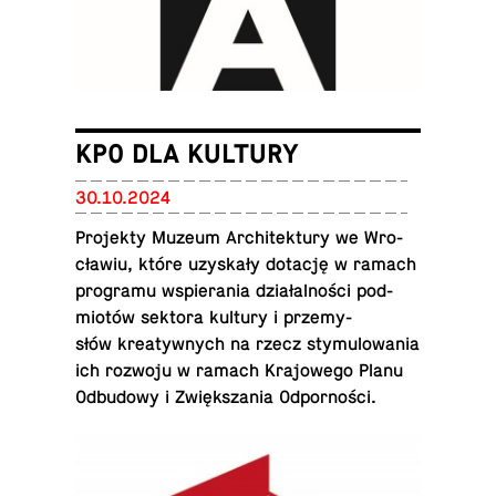
KPO DLA KULTURY
30.10.2024
Pro­jek­ty Muzeum Ar­chi­tek­tu­ry we Wro­
cła­wiu, które uzy­ska­ły dotację w ramach
pro­gra­mu wspie­ra­nia dzia­łal­no­ści pod­
mio­tów sektora kultury i prze­my­
słów kre­atyw­nych na rzecz sty­mu­lo­wa­nia
ich rozwoju w ramach Kra­jo­we­go Planu
Od­bu­do­wy i Zwięk­sza­nia Odporności.