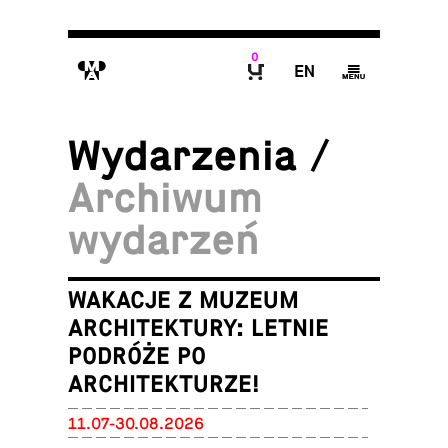
0
M
E
g
B
Wy­da­rze­nia /
Ar­chi­wum
wydarzeń
WAKACJE Z MUZEUM
ARCHITEKTURY: LETNIE
PODRÓŻE PO
ARCHITEKTURZE!
11.07-30.08.2026