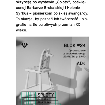
skryp­cją po wy­sta­wie „Sploty”, po­świę­
co­nej Bar­ba­rze Bru­kal­skiej i Helenie
Syrkus – pio­nier­kom pol­skiej awan­gar­dy.
To okazja, by poznać ich twór­czość i bio­
gra­fie na tle burz­li­wych prze­mian XX
wieku.