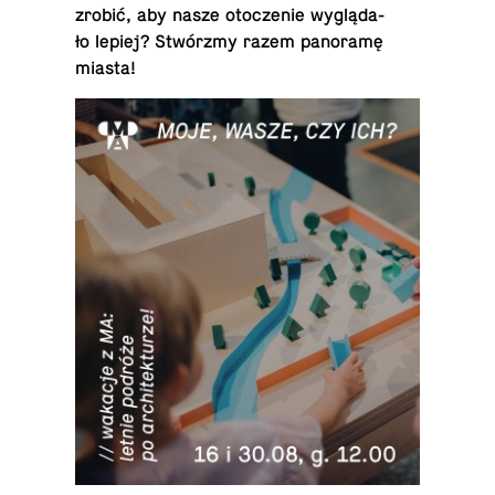
zrobić, aby nasze oto­cze­nie wy­glą­da­
ło lepiej? Stwórz­my razem pa­no­ra­mę
miasta!