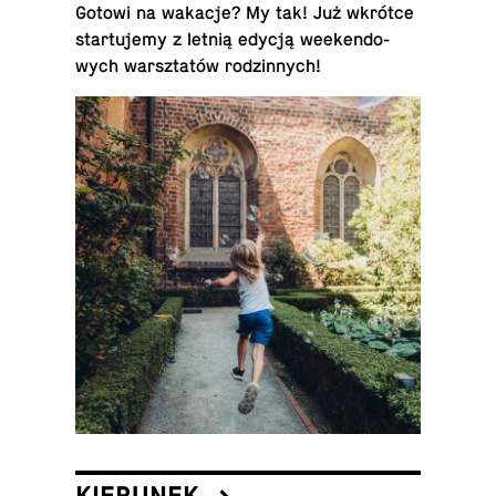
Gotowi na wakacje? My tak! Już wkrótce
star­tu­je­my z letnią edycją week­en­do­
wych warsz­ta­tów ro­dzin­nych!
KIERUNEK ->