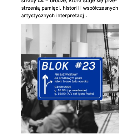
stra­dy A4 – drodze, która staje się prze­
strze­nią pamięci, hi­sto­rii i współ­cze­snych
ar­ty­stycz­nych interpretacji.