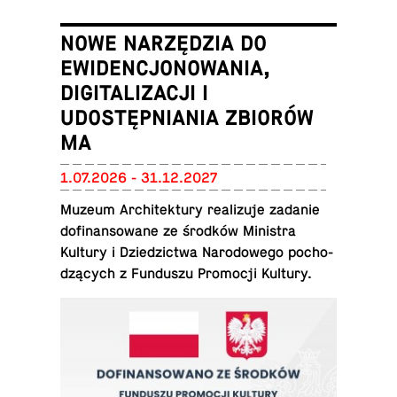
NOWE NARZĘDZIA DO
EWIDENCJONOWANIA,
DIGITALIZACJI I
UDOSTĘPNIANIA ZBIORÓW
MA
1.07.2026 - 31.12.2027
Muzeum Ar­chi­tek­tu­ry re­ali­zu­je zadanie
do­fi­nan­so­wa­ne ze środków Mi­ni­stra
Kultury i Dzie­dzic­twa Na­ro­do­we­go po­cho­
dzą­cych z Fun­du­szu Pro­mo­cji Kultury.