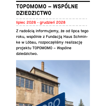
TOPOMOMO – WSPÓLNE
DZIEDZICTWO
lipiec 2026 - gru­dzień 2028
Z ra­do­ścią in­for­mu­je­my, że od lipca tego
roku, wspól­nie z Fun­da­cją Haus Schmin­
ke w Löbau, roz­po­czę­li­śmy re­ali­za­cję
pro­jek­tu TO­PO­MO­MO – Wspólne
dziedzictwo.