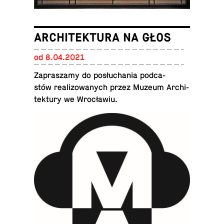
ARCHITEKTURA NA GŁOS
od 8.04.2021
Za­pra­sza­my do po­słu­cha­nia pod­ca­
stów re­ali­zo­wa­nych przez Muzeum Ar­chi­
tek­tu­ry we Wrocławiu.