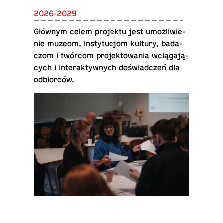
2026-2029
Głównym celem pro­jek­tu jest umoż­li­wie­
nie muzeom, in­sty­tu­cjom kultury, ba­da­
czom i twórcom pro­jek­to­wa­nia wcią­ga­ją­
cych i in­te­rak­tyw­nych do­świad­czeń dla
odbiorców.