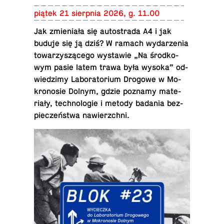
piątek 21 sierp­nia 2026, g. 11.00
Jak zmie­nia­ła się au­to­stra­da A4 i jak
buduje się ją dziś? W ramach wy­da­rze­nia
to­wa­rzy­szą­ce­go wy­sta­wie „Na środ­ko­
wym pasie latem trawa była wysoka” od­
wie­dzi­my La­bo­ra­to­rium Drogowe w Mo­
kro­no­sie Dolnym, gdzie poznamy ma­te­
ria­ły, tech­no­lo­gie i metody badania bez­
pie­czeń­stwa nawierzchni.