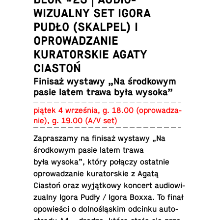
WIZUALNY SET IGORA
PUDŁO (SKALPEL) I
OPROWADZANIE
KURATORSKIE AGATY
CIASTOŃ
Finisaż wystawy „Na środ­ko­wym
pasie latem trawa była wysoka”
piątek 4 wrze­śnia, g. 18.00 (opro­wa­dza­
nie), g. 19.00 (A/V set)
Za­pra­sza­my na finisaż wystawy „Na
środ­ko­wym pasie latem trawa
była wysoka”, który połączy ostat­nie
opro­wa­dza­nie ku­ra­tor­skie z Agatą
Ciastoń oraz wy­jąt­ko­wy koncert au­dio­wi­
zu­al­ny Igora Pudły / Igora Boxxa. To finał
opo­wie­ści o dol­no­ślą­skim odcinku au­to­