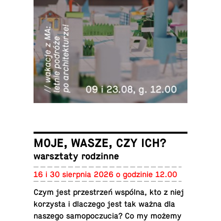
MOJE, WASZE, CZY ICH?
warsz­ta­ty rodzinne
16 i 30 sierp­nia 2026 o go­dzi­nie 12.00
Czym jest prze­strzeń wspólna, kto z niej
ko­rzy­sta i dla­cze­go jest tak ważna dla
naszego sa­mo­po­czu­cia? Co my możemy