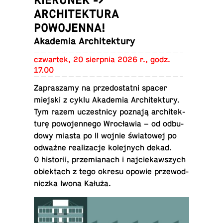
ARCHITEKTURA
POWOJENNA!
Aka­de­mia Architektury
czwar­tek, 20 sierp­nia 2026 r., godz.
17.00
Za­pra­sza­my na przed­ostat­ni spacer
miejski z cyklu Aka­de­mia Ar­chi­tek­tu­ry.
Tym razem uczest­ni­cy poznają ar­chi­tek­
tu­rę po­wo­jen­ne­go Wro­cła­wia – od od­bu­
do­wy miasta po II wojnie świa­to­wej po
odważne re­ali­za­cje ko­lej­nych dekad.
O hi­sto­rii, prze­mia­nach i naj­cie­kaw­szych
obiek­tach z tego okresu opowie prze­wod­
nicz­ka Iwona Kałuża.