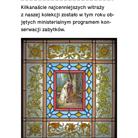
Kil­ka­na­ście naj­cen­niej­szych witraży
z naszej ko­lek­cji zostało w tym roku ob­
ję­tych mi­ni­ste­rial­nym pro­gra­mem kon­
ser­wa­cji zabytków.