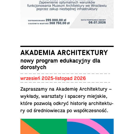
AKADEMIA ARCHITEKTURY
nowy program edu­ka­cyj­ny dla
dorosłych
wrze­sień 2025-li­sto­pad 2026
Za­pra­sza­my na Aka­de­mię Ar­chi­tek­tu­ry –
wykłady, warsz­ta­ty i spacery miej­skie,
które pozwolą odkryć hi­sto­rię ar­chi­tek­tu­
ry od śre­dnio­wie­cza po współczesność.