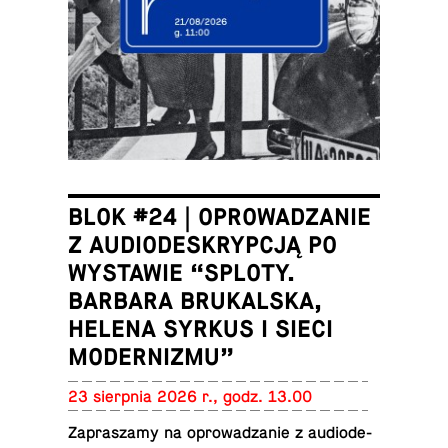
BLOK #24 | OPROWADZANIE
Z AUDIODESKRYPCJĄ PO
WYSTAWIE “SPLOTY.
BARBARA BRUKALSKA,
HELENA SYRKUS I SIECI
MODERNIZMU”
23 sierp­nia 2026 r., godz. 13.00
Za­pra­sza­my na opro­wa­dza­nie z au­dio­de­