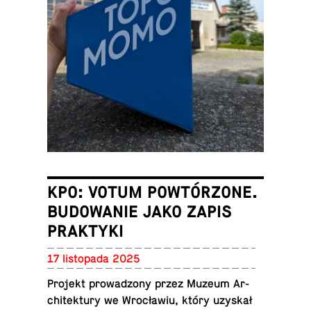
KPO: VOTUM POWTÓRZONE.
BUDOWANIE JAKO ZAPIS
PRAKTYKI
17 li­sto­pa­da 2025
Projekt pro­wa­dzo­ny przez Muzeum Ar­
chi­tek­tu­ry we Wro­cła­wiu, który uzyskał