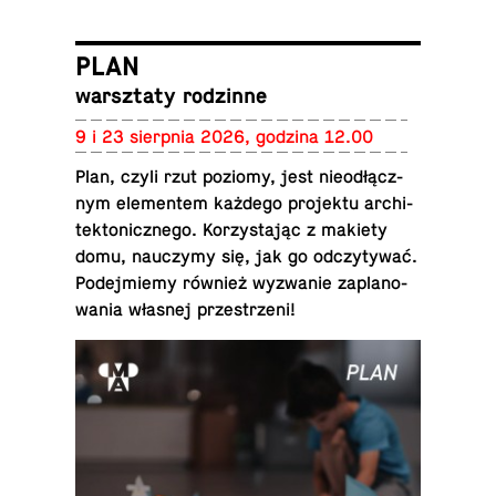
PLAN
warsz­ta­ty rodzinne
9 i 23 sierp­nia 2026, godzina 12.00
Plan, czyli rzut poziomy, jest nie­od­łącz­
nym ele­men­tem każdego pro­jek­tu ar­chi­
tek­to­nicz­ne­go. Ko­rzy­sta­jąc z makiety
domu, na­uczy­my się, jak go od­czy­ty­wać.
Po­dej­mie­my również wy­zwa­nie za­pla­no­
wa­nia własnej przestrzeni!