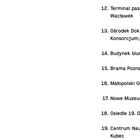
Ter­mi­nal pa­
Wacławek
Ośrodek Do­ku
Kon­sor­cjum;
Budynek biur
Brama Po­zna
Ma­ło­pol­ski
Nowe Muzeum 
Osiedle 19. D
Centrum Nauki
Kubec