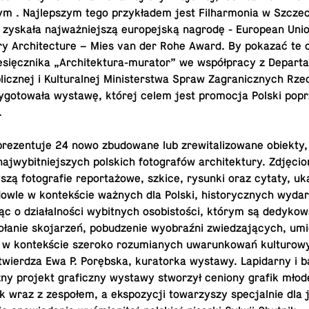
wym . Naj­lep­szym tego przy­kła­dem jest Fil­har­mo­nia w Szcze­c
yskała naj­waż­niej­szą eu­ro­pej­ską nagrodę - Eu­ro­pe­an Uni
­ry Ar­chi­tec­tu­re – Mies van der Rohe Award. By pokazać te os
­sięcz­ni­ka „Ar­chi­tek­tu­ra-mu­ra­tor” we współ­pra­cy z De­par­
licz­nej i Kul­tu­ral­nej Mi­ni­ster­stwa Spraw Za­gra­nicz­nych Rze­cz
zy­go­to­wa­ła wystawę, której celem jest pro­mo­cja Polski pop
.
pre­zen­tu­je 24 nowo zbu­do­wa­ne lub zre­wi­ta­li­zo­wa­ne obiekty,
j­wy­bit­niej­szych pol­skich fo­to­gra­fów ar­chi­tek­tu­ry. Zdję­ci
y­szą fo­to­gra­fie re­por­ta­żo­we, szkice, rysunki oraz cytaty, uka
wle w kon­tek­ście ważnych dla Polski, hi­sto­rycz­nych wy­da­
jąc o dzia­łal­no­ści wy­bit­nych oso­bi­sto­ści, którym są de­dy­ko­
ła­nie sko­ja­rzeń, po­bu­dze­nie wy­obraź­ni zwie­dza­ją­cych, umi
­ry w kon­tek­ście szeroko ro­zu­mia­nych uwa­run­ko­wań kul­tu­ro
stwier­dza Ewa P. Po­ręb­ska, ku­ra­tor­ka wystawy. La­pi­dar­ny i
cz­ny projekt gra­ficz­ny wystawy stwo­rzył ceniony grafik młode
 wraz z ze­spo­łem, a eks­po­zy­cji to­wa­rzy­szy spe­cjal­nie dla