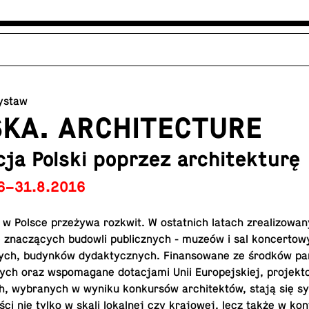
ystaw
SKA. ARCHITECTURE
ja Polski poprzez architekturę
6–31.8.2016
ra w Polsce prze­ży­wa rozkwit. W ostat­nich latach zre­ali­zo­wa­
 zna­czą­cych budowli pu­blicz­nych - muzeów i sal kon­cer­to­
ych, bu­dyn­ków dy­dak­tycz­nych. Fi­nan­so­wa­ne ze środków p
ych oraz wspo­ma­ga­ne do­ta­cja­mi Unii Eu­ro­pej­skiej, pro­jek­
ch, wy­bra­nych w wyniku kon­kur­sów ar­chi­tek­tów, stają się sy
­ści nie tylko w skali lo­kal­nej czy kra­jo­wej, lecz także w kon