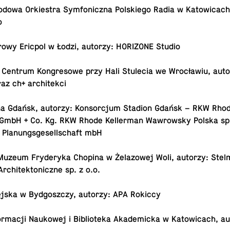
­do­wa Or­kie­stra Sym­fo­nicz­na Pol­skie­go Radia w Ka­to­wi­cac
o
owy Ericpol w Łodzi, autorzy: HO­RI­ZO­NE Studio
 Centrum Kon­gre­so­we przy Hali Stu­le­cia we Wro­cła­wiu, au
 oraz ch+ architekci
a Gdańsk, autorzy: Kon­sor­cjum Stadion Gdańsk – RKW Rhode
GmbH + Co. Kg. RKW Rhode Kel­ler­man Waw­row­sky Polska sp.
al Pla­nungs­ge­sel­l­schaft mbH
Muzeum Fry­de­ry­ka Chopina w Że­la­zo­wej Woli, autorzy: Stel­
r­chi­tek­to­nicz­ne sp. z o.o.
ejska w Byd­gosz­czy, autorzy: APA Rokiccy
r­ma­cji Na­uko­wej i Bi­blio­te­ka Aka­de­mic­ka w Ka­to­wi­cach,