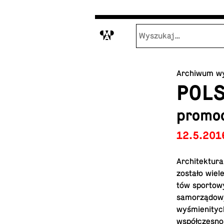
M
Archiwum w
POL
promoc
12.5.201
Ar­chi­tek­tu­
zostało wiele
tów spor­to­w
sa­mo­rzą­do­w
wy­śmie­ni­ty
współ­cze­sno