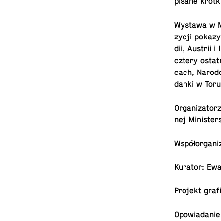
pi­sa­ne krótk
Wystawa w Mu
zy­cji po­ka­z
dii, Austrii 
cztery ostat­
cach, Na­ro­d
dan­ki w Toru
Or­ga­ni­za­to­
nej Mi­ni­ster
Współ­or­ga­n
Kurator: Ewa
Projekt gra­
Opo­wia­da­ni