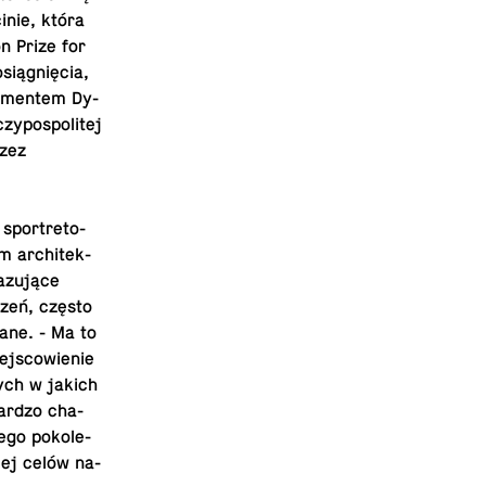
i­nie, która
on Prize for
ią­gnię­cia,
ta­men­tem Dy­
y­po­spo­li­tej
rzez
 spor­tre­to­
om ar­chi­tek­
­zu­ją­ce
rzeń, często
wa­ne. - Ma to
ej­sco­wie­nie
­wych w jakich
 bardzo cha­
go po­ko­le­
 jej celów na­