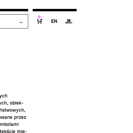
0
E
g
B
nych
wych, obiek­
ań­stwo­wych,
to­wa­ne przez
m­bo­la­mi
­tek­ście mię­