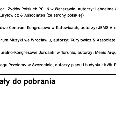
o­rii Żydów Pol­skich POLIN w War­sza­wie, autorzy: Lah­del­m
 Ku­ry­ło­wicz & As­so­cia­tes (ze strony polskiej)
­do­we Centrum Kon­gre­so­we w Ka­to­wi­cach, autorzy: JEMS Ar
orum Muzyki we Wro­cła­wiu, autorzy: Ku­ry­ło­wicz & Associate
u­ral­no-Kon­gre­so­we Jor­dan­ki w Toruniu, autorzy: Menis Arq
ogu Prze­ło­my w Szcze­ci­nie, autorzy placu i budynku: KWK
ia­ły do pobrania