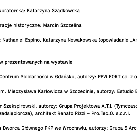
ku­ra­tor­ska: Ka­ta­rzy­na Szadkowska
tra­cje hi­sto­rycz­ne: Marcin Szczelina
: Na­tha­niel Espino, Ka­ta­rzy­na No­wa­kow­ska (opo­wia­da­nie „Ar­
ów pre­zen­to­wa­nych na wystawie
e Centrum So­li­dar­no­ści w Gdańsku, autorzy: PPW FORT sp. z o
 im. Mie­czy­sła­wa Kar­ło­wi­cza w Szcze­ci­nie, autorzy: Estudio
 Szek­spi­row­ski, autorzy: Grupa Pro­jek­to­wa A.T.I. (Tym­cza­s
zed­się­bior­cze), ar­chi­tekt Renato Rizzi – Pro.​Tec.O. s.c.r.l.
a­cja Dworca Głów­ne­go PKP we Wro­cła­wiu, autorzy: Grupa 5 Arc