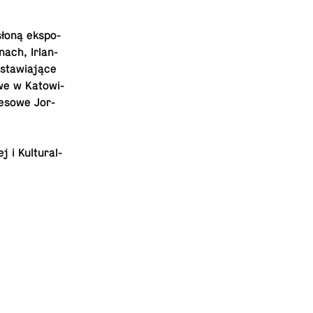
łoną eks­po­
inach, Ir­lan­
ta­wia­ją­ce
we w Ka­to­wi­
e­so­we Jor­
j i Kul­tu­ral­