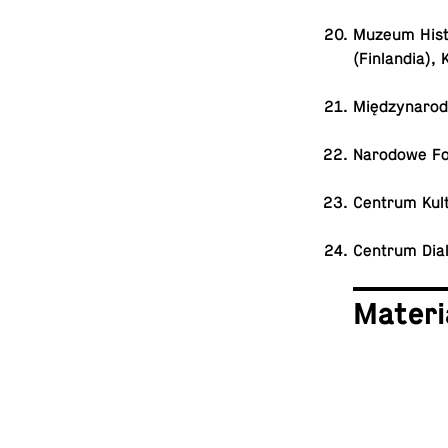
Muzeum Hi­st
(Fin­lan­dia),
Mię­dzy­na­ro
Na­ro­do­we F
Centrum Kul­t
Centrum Dial
Ma­te­r