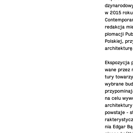
dzy­na­ro­do­
w 2015 roku z
Con­tem­po­ra
re­dak­cja mie
plo­ma­cji Pu­b
Pol­skiej, pr
architekturę
Eks­po­zy­cja 
wa­ne przez na
tu­ry to­wa­rz
wybrane budo
przy­po­mi­na­
na celu wy­wo­
ar­chi­tek­tu
po­wsta­je - 
rak­te­ry­sty
nia Edgar Bąk