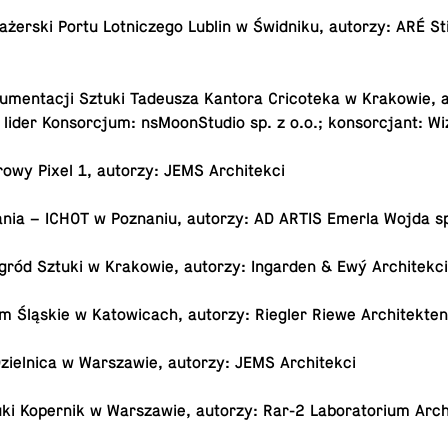
sa­żer­ski Portu Lot­ni­cze­go Lublin w Świd­ni­ku, autorzy: ARÉ S
­men­ta­cji Sztuki Ta­de­usza Kantora Cri­co­te­ka w Kra­ko­wie,
 lider Kon­sor­cjum: nsMo­on­Stu­dio sp. z o.o.; kon­sor­cjant: Wi
owy Pixel 1, autorzy: JEMS Architekci
­nia – ICHOT w Po­zna­niu, autorzy: AD ARTIS Emerla Wojda sp
 Ogród Sztuki w Kra­ko­wie, autorzy: In­gar­den & Ewý Architekc
Śląskie w Ka­to­wi­cach, autorzy: Riegler Riewe Architekte
ziel­ni­ca w War­sza­wie, autorzy: JEMS Architekci
 Ko­per­nik w War­sza­wie, autorzy: Rar-2 La­bo­ra­to­rium Ar­chi