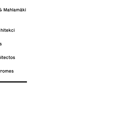
a & Mahlamäki
chitekci
s
uitectos
 Promes