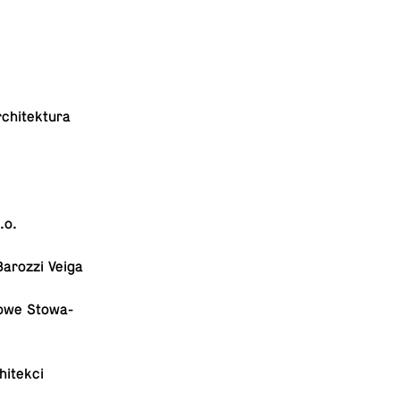
chi­tek­tu­ra
.o.
 Barozzi Veiga
o­we Sto­wa­
hitekci