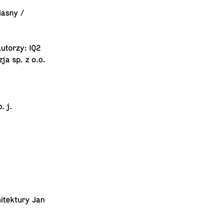
tiasny /
 autorzy: IQ2
zja sp. z o.o.
. j.
i
n
­tek­tu­ry Jan