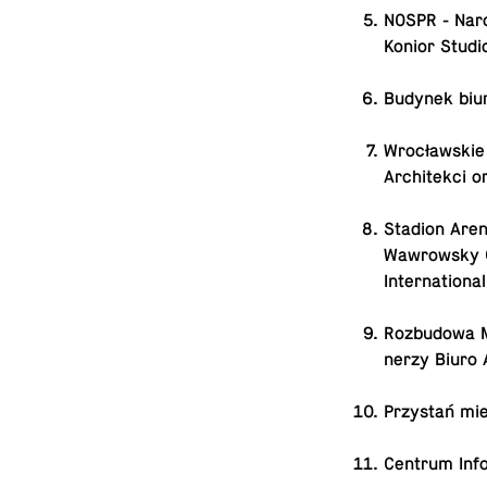
NOSPR - Na­ro
Konior Studi
Budynek biur
Wro­cław­skie
Ar­chi­tek­ci
Stadion Aren
Waw­row­sky 
In­ter­na­tio­n
Roz­bu­do­wa 
ne­rzy Biuro A
Przy­stań mi
Centrum In­fo