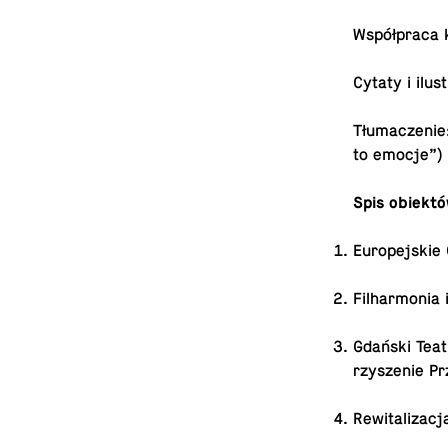
Współ­pra­ca 
Cytaty i ilu­s
Tłu­ma­cze­nie
to emocje”)
Spis obiek­t
Eu­ro­pej­ski
Fil­har­mo­nia
Gdański Teatr
rzy­sze­nie Pr
Re­wi­ta­li­z