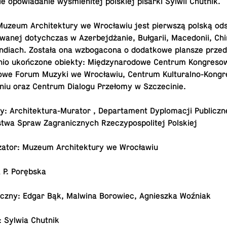
ie opo­wia­da­nie wy­śmie­ni­tej pol­skiej pisarki Sylwii Chutnik.
zeum Ar­chi­tek­tu­ry we Wro­cła­wiu jest pierw­szą polską ods
y­wa­nej do­tych­czas w Azer­bej­dża­nie, Buł­ga­rii, Ma­ce­do­nii, Ch
i Indiach. Została ona wzbo­ga­co­na o do­dat­ko­we plansze przed­s
nio ukoń­czo­ne obiekty: Mię­dzy­na­ro­do­we Centrum Kon­gre­so­
o­we Forum Muzyki we Wro­cła­wiu, Centrum Kul­tu­ral­no-Kon­gr
niu oraz Centrum Dialogu Prze­ło­my w Szcze­ci­nie.
rzy: Ar­chi­tek­tu­ra-Mu­ra­tor , De­par­ta­ment Dy­plo­ma­cji Pu­blicz­ne
­stwa Spraw Za­gra­nicz­nych Rze­czy­po­spo­li­tej Polskiej
i­za­tor: Muzeum Ar­chi­tek­tu­ry we Wrocławiu
 P. Porębska
ficz­ny: Edgar Bąk, Malwina Bo­ro­wiec, Agniesz­ka Woźniak
e: Sylwia Chutnik