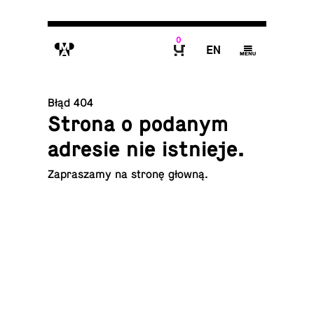
0
M
E
g
B
Błąd 404
Strona o podanym
adresie nie istnieje.
Za­pra­sza­my na
stronę głowną
.