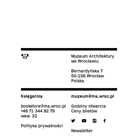
M
Muzeum Architektury
we Wrocławiu
Ber­nar­dyń­ska 7
50-156 Wrocław
Polska
Księ­gar­nia
muzeum@​ma.​wroc.​pl
bo­ok­sto­re@​ma.​wroc.​pl
Godziny otwarcia
+48 71 344 82 79
Ceny biletów
wew. 32

y
i
f
Po­li­ty­ka prywatności
New­slet­ter